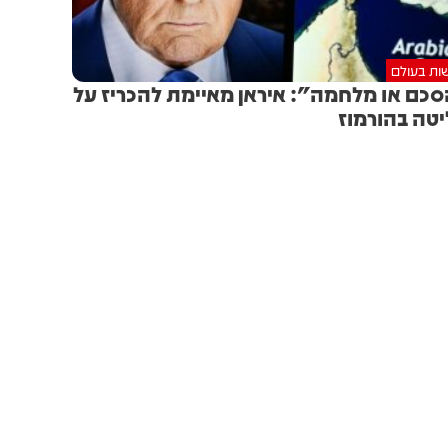
ות בעולם
כם או מלחמה": איראן מאיימת להכריז על
טה בהורמוז