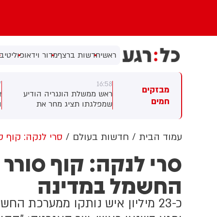
ראשי
חדשות ברצף
מדור וידאו
פוליטי
בי
16:57
16:5
מבזקים
אש ממשלת הונגריה הודיע
אילון מאסק: מפעל השבבים
חמים
מפלגתו תציג מחר את
החדש והענק שראפאב שאנו
ועמדיה לנשיאות המדינה,
מקימים בטקסס יהיה גדול פי 50
והפרלמנט יבחר את הנשיא ב-11
מהפנטגון. המפעל יתכלל את
אוגוסט
שרשרת התכנון והייצור של
עמוד הבית
חדשות בעולם
סרי לנקה: קוף 
השבבים מהתחלה.
סרי לנקה: קוף סורר
החשמל במדינה
כ-23 מיליון איש נותקו ממערכת 