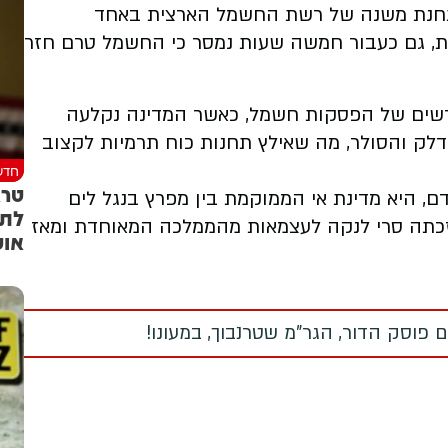
בתחנת משנה של רשת החשמל הארצית באחד
ת, גם כעבור חמשה שעות נמסר כי החשמל טרם חזר
ול מחודשים של הפסקות חשמל, כאשר המדינה נקלעה
לק והסולר, מה שאילץ תחנות כוח תרמיות לקצוב
חדש
טרא
תה מונה כ-23 מיליון בני אדם, היא מדינת אי הממוקמת בין מפרץ בנגל לים
לתי
בי, ומדרום לתת-היבשת ההודית. ב-1948 זכתה סרי לנקה לעצמאות מהממלכה המאוחדת ומאז
אוט
 פוסק הדור, הגר"מ שטרנבוך, במעונו!