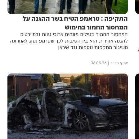
התקיפה : טראמפ הטיח בשר ההגנה על
המחסור החמור בחימוש
המחסור החמור בטילים מונחים ארוכי טווח ובמיירטים
להגנה אווירית הוא בין הסיבות לכך שטרמפ נסוג לאחרונה
משיגור מתקפות נוספות נגד איראן
יענקי פרבר
06.08.26