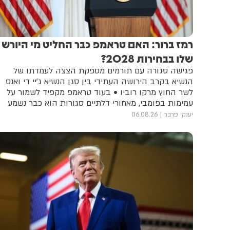
רמז ברור: האם טראמפ כבר החליט מי היורש
שלו בבחירות 2028?
פגישה סגורה עם תורמים מספקת הצצה לעמדתו של
הנשיא בקרב הירושה העתידי בין סגן הנשיא ג'יי די ואנס
לשר החוץ מרקו רוביו • בעוד טראמפ מקפיד לשמור על
עמימות בפומבי, מאחורי דלתיים סגורות הוא כבר נשמע
הרבה פחות מתלבט
יענקי פרבר
06.08.26