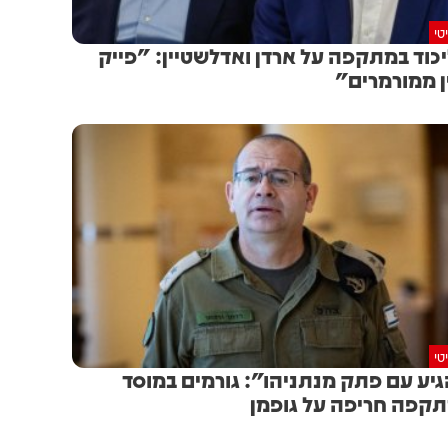
טי
כוד במתקפה על ארדן ואדלשטיין: "פייק
ן ממורמרים"
טי
יע עם פתק מנתניהו": גורמים במוסד
קפה חריפה על גופמן