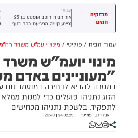
6
15:46
15:
מבזקים
א ורון: החיפושים בנהר הירדן:
אור רביד: רוכב אופנוע בן 25
ה
חמים
חות משטרה רבים וביניהם
נפצע קשה מפגיעת רכב בנוף
ש
וק של היחידה האווירית,
הגליל. חובשת מד"א שלי שניידר,
ל
נדבי יחידת החילוץ וכבאות
סיפרה: "ראינו את רוכב האופנוע
ב
צלה, הוקפצו למקום ומבצעים
כשהוא בהכרה מלאה וסובל
ב
עמוד הבית
פוליטי
מינוי יועמ"ש משרד רה"מ
יקות נרחבות במטרה לאתר
מחבלה קשה בגפיו התחתונות,
ה
מינוי יועמ"ש משרד 
את הנער בן ה-12 שאבדו
לאחר שנפגע מרכב. הענקנו לו
ס
בותיו בעת ששהה על גבי כלי
טיפול רפואי מציל חיים ופינינו
ה
"מעוניינים באדם מ
ט בירדן סמוך ליסוד המעלה
אותו לבית החולים האיטלקי
ל
בנצרת כשמצבו קשה"
ו
במטרה להביא לבחירה במועמד נוח עב
ה
הזוג נתניהו פועלים כדי למנות ממלא
לתפקיד. בלשכת נתניהו מכחישים
אביחי חבר
|
פוליטי
24.02.25 | 20:48