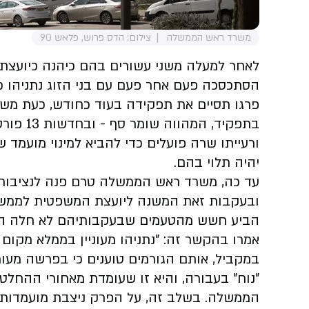
משרד ראש הממשלה
צילום: הדס פרוש, פלאש 90
לאחר למעלה משני עשורים בהם כיהנה כיוע
הסתכסכה פעם אחר פעם עם בני הזוג נתניהו 
פרגו תסיים את תפקידה בעוד כחודש, כעת מ
בתפקיד, 
ורעייתו שרה פועלים כדי להביא למינוי מועמד 
יהיה תלוי בהם.
עד כה, משרד ראש הממשלה טרם פנה לנציבות
ובעקבות זאת המשנה ליועצת המשפטית לממשלה,
הביע חשש מהטעמים שבעקבותיהם לא חלה התק
אמרו בהקשר זה: "נתניהו מעוניין בממלא מקום 
במקביל, אותם הגורמים טוענים כי בפרשה מעורב
"נוח" בעבורה, והיא זו שעומדת מאחורי ההחל
הממשלה. בשלב זה, על הפרק ניצבת מועמדותו ל