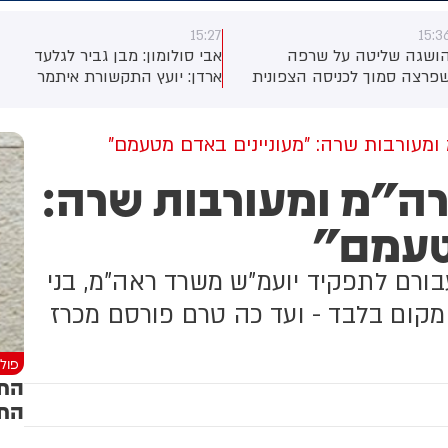
15:27
15:3
ושגה שליטה על שרפה
אבי סולומון: מבן גביר לגלעד
פרצה סמוך לכניסה הצפונית
ארדן: יועץ התקשורת איתמר
יישוב אפרת לצומת אל-חאדר.
ססובר מצטרף למפלגה החדשה.
מהלך פעולות הכיבוי, עלה
אש מבנה חקלאי יביל. צוותי
 ומעורבות שרה: "מעוניינים באדם מטעמם"
כבאות שפעלו במקום ביצעו
רה"מ ומעורבות שרה:
ריקה יסודית במבנה לשלילת
ימצאותם של לכודים, פעלו
טעמם"
תיחום השרפה ומניעת
התפשטותה לכיוון כביש 60
השלימו את פעולות הכיבוי
ורם לתפקיד יועמ"ש משרד ראה"מ, בני
סופי
 מקום בלבד - ועד כה טרם פורסם מכרז
פולי
הח"
החר