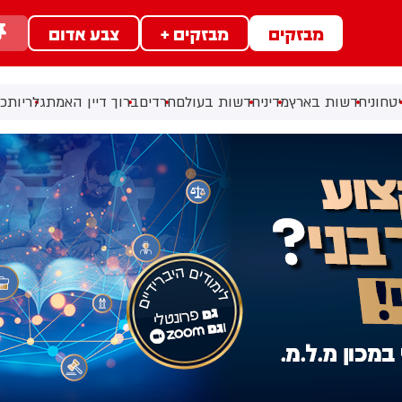
מבזקים
מבזקים +
צבע אדום
טחוני
חדשות בארץ
מדיני
חדשות בעולם
חרדים
ברוך דיין האמת
גלריות
כל