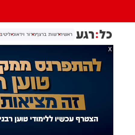
ראשי
חדשות ברצף
מדור וידאו
פוליטי
בי
X