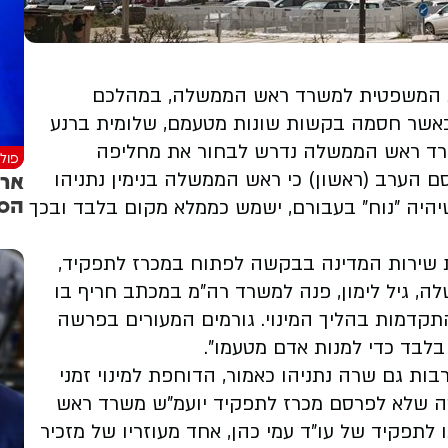
צת המשפטית למשרד ראש הממשלה, במהלכם
כאשר חסמה בקשות שונות מטעמם, שלומית ברנע
שרד ראש הממשלה נדרש לבחור את מחליפה
פולי
ארד
המהווה שומר סף - ובחדשות 13 פורסם הערב (ראשון) כי ראש הממשלה בנימין נתניהו
הס
שיהיה "נוח" בעבורם, ישמש כממלא מקום בלבד ובכך
 שירות המדינה בבקשה לפתוח במכרז לתפקיד,
 גיל לימון, פנה למשרד רה"מ במכתב חריף בו
דמות בהליך המינוי. גורמים המעורים בפרשה
בלבד כדי למנות אדם מטעמו".
ות גם שרה נתניהו כאמור, הדוחפת למינוי זמני
טה שלא לפרסם מכרז לתפקיד יועמ"ש משרד ראש
תפקיד של עו"ד עמי כהן, אחד מעוזריו של מזכיר