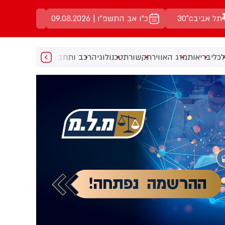
תל אביב
30°c
כ"ו אב התשפ"ו | 09.08.2026
כלי
בריאות
מזג האוויר
תקשורת
טכנולוגיה
רכב ותחבורה
מעניין
מוזיקה
מ