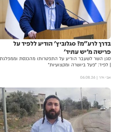
בדרך לרע"מ? סגלוביץ' הודיע ללפיד על
פרישה מ'יש עתיד'
סגן השר לשעבר הודיע על התפטרותו מהכנסת וממפלגתו
| לפיד: "פעל ביושרה ומקצועיות"
אבי וידר
06.08.26