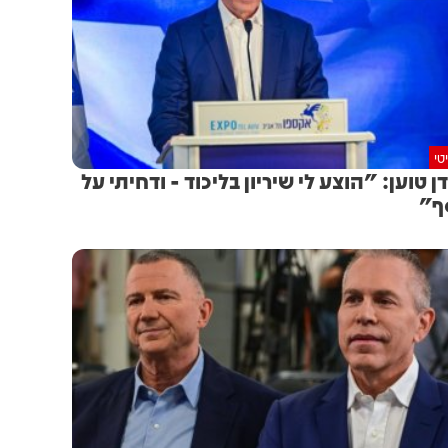
טי
ן טוען: "הוצע לי שיריון בליכוד - ודחיתי על
ף"