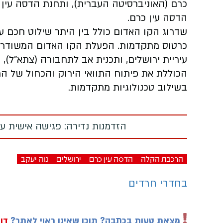
כרם (האוניברסיטה העברית), ותחנת הדסה עין
הדסה עין כרם.
שדרוג הקו האדום כולל בין היתר שילוט חכם ע
כרטוס מתקדמות. הפעלת הקו האדום המשודרג
עיריית ירושלים, ותכנית אב לתחבורה (צתא"ל)
הכוללת את פיתוח התוואי הירוק והכחול של הרכ
בשילוב טכנולוגיות מתקדמות.
הזדמנות נדירה: פגישה אישית עם
הרכבת הקלה
הדסה עין כרם
ירושלים
נוה יעקב
בחדרי חרדים
מצאת טעות בכתבה? תוכן שאינו ראוי לאתר?
דוו