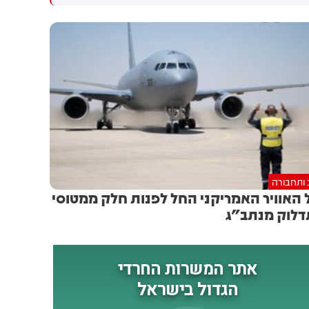
ליצור שינוי אסטרטגי שיכשיר
עתיד ולמדינת ישראל ומאחל לו
שיתוף פעולה יהודי ערבי בתחום
בהצלחה בהמשך דרכו"
האזרחי. השאלה היחידה האם
המהלך יעבור את מוסדות
המפלגה ויגיע לקו הסיום.
הועידה של רע״ם צפויה להתקיים
ב-22.8
 ותחבורה
 האוויר האמריקני החל לפנות חלק ממטוסי
לוק מנתב"ג