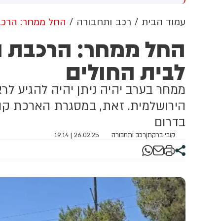
שקלים שהמדינה רצתה להביא
ה
לי על פינוי 1,700 משפחות
ב
עמוד הבית
רכב ותחבורה
החל ממחר: הרכב
החל ממחר: הרכבת 
לבית החולים
ממחר בערב יהיה ניתן יהיה להגיע ל
הירושלמית. זאת, במסגרת הארכת קו ה
בדרום
קובי ברקת
|
רכב ותחבורה
26.02.25 | 19:14