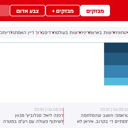
מבזקים
מבזקים +
צבע אדום
טחוני
חדשות בארץ
מדיני
חדשות בעולם
חרדים
ברוך דיין האמת
גלריות
כל
06.08.26 | 23:30
06.08.26 | 23:3
ראמפ: חושב שהמלחמה
דפנה ליאל: סגלוביץ' מכוון
סתיים די בקרוב. איראן לא
לשיתוף פעולה עם רע"ם במטרה
כולה להחזיק עוד הרבה זמן. על
להוביל שינוי אסטרטגי שיכשיר