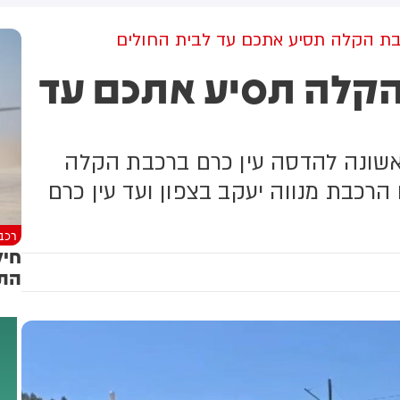
מו״מ להסכם: זה יכול לקרות
שיתוף פעולה יהודי-ערבי בתחום
קרוב
האזרחי. המהלך תלוי באישור
ת הקלה תסיע אתכם עד לבית החולים
מוסדות המפלגה, לקראת ועידת
הקלה תסיע אתכם עד
רע"ם שצפויה להתקיים ב-22
באוגוסט
ראשונה להדסה עין כרם ברכבת הקלה
רכבת מנווה יעקב בצפון ועד עין כרם
רכב
חיל
התד