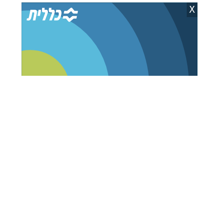
X
ביום ההשקה: ארדן
נתניהו רומז להתפתחויות
ואדלשטיין לא עוברים את
ביטחוניות: "בעיצומם של
אחוז החסימה
אירועים צבאיים"
אבי וידר
06.08.26
אברהם פריינד
05.08.26
סולברג הורה לאיזנקוט
בדרך לרע"מ? סגלוביץ'
להסיר סרטון AI שדימה
הודיע ללפיד על פרישה
חיילי צה"ל
מ'יש עתיד'
יצחק וייס
06.08.26
אבי וידר
06.08.26