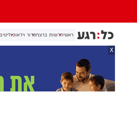
ראשי
חדשות ברצף
מדור וידאו
פוליטי
בי
X