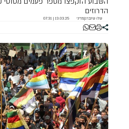
השבוע הוקפצו מספר פעמים מטוסי ק
הדרוזים
שלו שינברג
|
מדיני
13.03.25 | 07:31