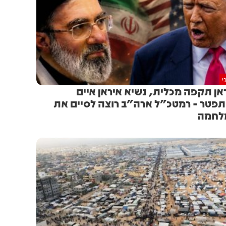
י
אן תקפה מכלית, נשיא איראן איים
פטר - רמטכ"ל ארה"ב רוצה לסיים את
לחמה