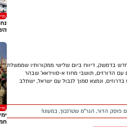
מדינ
נחת
השל
חדש בדמשק, דיווח ביום שלישי ממקורותיו שממשלת
ם הדורזים, תושבי מחוז א-סווידאא' שבהר
בדרוזים, ונמצא סמוך לגבול עם ישראל, ישתלב
מדינ
 פוסק הדור, הגר"מ שטרנבוך, במעונו!
ימי
חמא