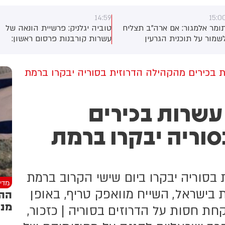
14:59
15:0
ומר אלמגור: אם ארה"ב תצליח
טוביה יגלניק: פרשיית הונאה של
שמור על תוכנית הגרעין
עשרות קורבנות פרסום ראשון:
איראנית תחת שליטה והתנועה
פרשיית הונאה ענקית חדשה -
מצר הורמוז תחודש, טראמפ
כוללת גניבת כספים מעשרות
פוי להיות נכון יותר להאריך את
קורבנות - באמצעות פשיעה
בכירים מהקהילה הדרוזית בסוריה יבקרו ברמת
פסקת האש הנוכחית ללא
מקוונת. ישנם מספר עצורים.
גבלת זמן, כך לפי גורמים
החקירה - במחוז מרכז
מריקנים. הם הוסיפו כי טראמפ
שרות בכירים
במשטרה. עוד פרטים בהמשך
פוי גם להסיר את המצור הצבאי
אמריקני על נמלי איראן, אם
וריה יבקרו ברמת
הראן תפתח מחדש לחלוטין את
מצר
זית בסוריה יבקרו ביום שישי הקרוב ברמת
מדינ
ת בישראל, השייח מוואפק טריף, באופן
ההס
מנע
ת חסות על הדרוזים בסוריה | כזכור,