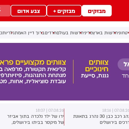
מבזקים
מבזקים +
צבע אדום
טחוני
חדשות בארץ
מדיני
חדשות בעולם
חרדים
ברוך דיין האמת
גלריות
כל
07.08.26 | 18:07
07.08.26 | 18:1
נהג רכב כבן 30 נהרג בתאונת
ידו של ילד נלכדה בתוך אביזר
רכים בירושלים
של מיקסר בביתו בירושלים,
לוחמי כבאות והצלה הוזעקו