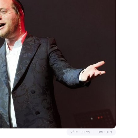
מוטי וייס
צילום: יח"צ