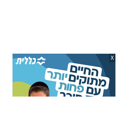
המעמד בבית שנש | שלומי כהן
X