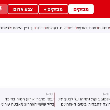
מבזקים
מבזקים +
צבע אדום
טחוני
חדשות בארץ
מדיני
חדשות בעולם
חרדים
ברוך דיין האמת
גלריות
כל
14:00
14:0
למוג בוקר: נתניהו על לבנון: ״אני
יענקי פרבר: אירוע חמור בחיפה
וצה להבהיר: בימים האחרונים
בליל שישי האחרון: מאבטח עירוני
שראל פעלה בעוצמה בלבנון,
נעל בכוונה תחילה שערים של