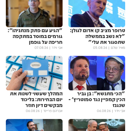
טרופר מציב קו אדום לגולן:
"הגיע עם פתק מנתניהו":
"לא נשב בממשלה
גורמים במוסד במתקפה
שתסגור את עלי"
חריפה על גופמן
מאיר שלם
05.08.26
אבי וידר
07.08.26
"הכי מתנשא": בן גביר
המהלך שעשוי לשנות את
הכין קמפיין נגד סמוטריץ' -
יום הבחירות: בליכוד
שנגנז
מבקשים דיון חוזר
אבי וידר
06.08.26
אברהם פריינד
06.08.26