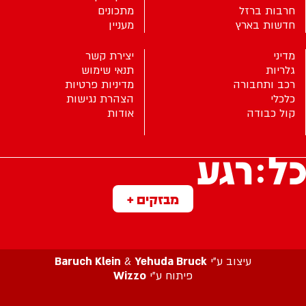
חרבות ברזל
מתכונים
חדשות בארץ
מעניין
מדיני
יצירת קשר
גלריות
תנאי שימוש
רכב ותחבורה
מדיניות פרטיות
כלכלי
הצהרת נגישות
קול כבודה
אודות
מבזקים +
עיצוב ע”י
Yehuda Bruck
&
Baruch Klein
פיתוח ע”י
Wizzo