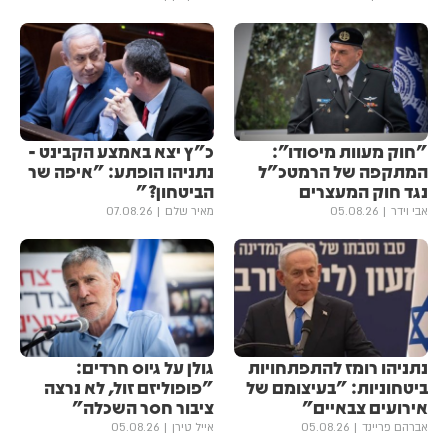
"חוק מעוות מיסודו":
כ"ץ יצא באמצע הקבינט -
המתקפה של הרמטכ"ל
נתניהו הופתע: "איפה שר
נגד חוק המעצרים
הביטחון?"
אבי וידר
05.08.26
מאיר שלם
07.08.26
נתניהו רומז להתפתחויות
גולן ‏על גיוס חרדים:
ביטחוניות: "בעיצומם של
"פופוליזם זול, לא נרצה
אירועים צבאיים"
ציבור חסר השכלה"
אברהם פריינד
05.08.26
אייל טירן
05.08.26