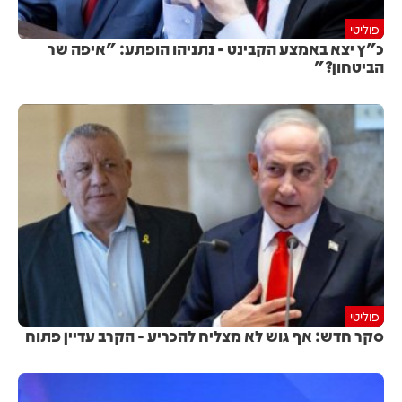
פוליטי
כ"ץ יצא באמצע הקבינט - נתניהו הופתע: "איפה שר
הביטחון?"
פוליטי
סקר חדש: אף גוש לא מצליח להכריע - הקרב עדיין פתוח