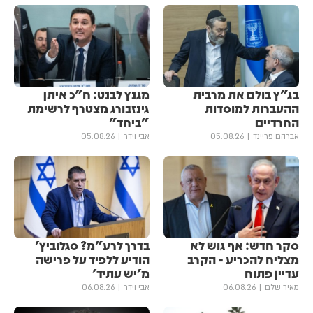
בג"ץ בולם את מרבית
מגנץ לבנט: ח"כ איתן
ההעברות למוסדות
גינזבורג מצטרף לרשימת
החרדיים
"ביחד"
אברהם פריינד
05.08.26
אבי וידר
05.08.26
סקר חדש: אף גוש לא
בדרך לרע"מ? סגלוביץ'
מצליח להכריע - הקרב
הודיע ללפיד על פרישה
עדיין פתוח
מ'יש עתיד'
מאיר שלם
06.08.26
אבי וידר
06.08.26