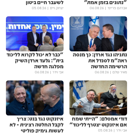
"נתונים בזמן אמת"
לשעבר חיים ביטון
אברהם פריינד
06.08.26
יצחק וייס
05.08.26
נתניהו נגד ארדן: כך מנסה
"כבר לא יכול לקרוא לליכוד
ראה"מ לסנדל את
בית": גלעד ארדן השיק
הרשימה החדשה
מפלגה חדשה
מאיר שלם
06.08.26
אבי וידר
06.08.26
דודי אמסלם: "הייתי שמח
איזנקוט נגד בנט: צריך
אם איזנקוט יצטרף לליכוד"
לקבל החלטה רצינית - לא
לעשות גימיק פוליטי
אבי וידר
05.08.26