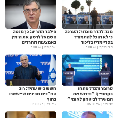
מכה להדר מוכתר: הערכה
פילבר מתריע: כך מנסה
כי לא תוכל להתמודד
השמאל לרסק את הימין
בפריימריז בליכוד
באמצעות החרדים
קובי ברקת
06.08.26
יצחק וייס
06.08.26
טרופר והנדל פתחו
חשש ביש עתיד: רוב
בקמפיין: "נדרוש את
הח"כים מבינים שיישארו
המשרד לביטחון לאומי"
בחוץ
אבי וידר
05.08.26
אבי וידר
05.08.26