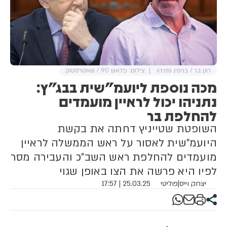
רונן בר / בנימין נתניהו
צילום: פלאש 90 / שאטרסטוק
מכה נוספת ליועמ"שית בבג"ץ:
נתניהו יכול לראיין מועמדים
להחלפת בר
השופטת שטייניץ דחתה את בקשת
היועמ"שית לאסור על ראש הממשלה לראיין
מועמדים להחלפת ראש השב"כ והעבירה מסר
לפיו היא פרשה את הצו באופן שגוי
יצחק וייס
|
פוליטי
25.03.25 | 17:57