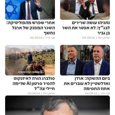
נתניהו עושה שרירים
אחרי שפרש מהפוליטיקה:
לבג"ץ: לא אפטר את השר
השכר המפנק של ארבל
בן גביר
נחשף
יצחק וייס
05.08.26
אבי וידר
06.08.26
ביום ההשקה: ארדן
סולברג הורה לאיזנקוט
ואדלשטיין לא עוברים את
להסיר סרטון AI שדימה
אחוז החסימה
חיילי צה"ל
אבי וידר
06.08.26
יצחק וייס
06.08.26