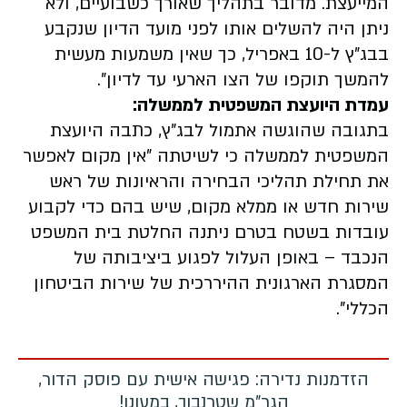
המייעצת. מדובר בתהליך שאורך כשבועיים, ולא
ניתן היה להשלים אותו לפני מועד הדיון שנקבע
בבג"ץ ל-10 באפריל, כך שאין משמעות מעשית
להמשך תוקפו של הצו הארעי עד לדיון".
עמדת היועצת המשפטית לממשלה:
בתגובה שהוגשה אתמול לבג"ץ, כתבה היועצת
המשפטית לממשלה כי לשיטתה "אין מקום לאפשר
את תחילת תהליכי הבחירה והראיונות של ראש
שירות חדש או ממלא מקום, שיש בהם כדי לקבוע
עובדות בשטח בטרם ניתנה החלטת בית המשפט
הנכבד – באופן העלול לפגוע ביציבותה של
המסגרת הארגונית ההיררכית של שירות הביטחון
הכללי".
הזדמנות נדירה: פגישה אישית עם פוסק הדור,
הגר"מ שטרנבוך, במעונו!