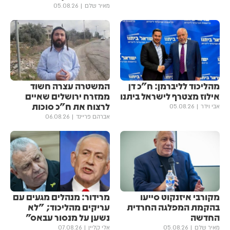
מאיר שלם
05.08.26
מהליכוד לליברמן: ח"כ דן
המשטרה עצרה חשוד
אילוז מצטרף לישראל ביתנו
ממזרח ירושלים שאיים
לרצוח את ח"כ סוכות
אבי וידר
05.08.26
אברהם פריינד
06.08.26
מקורבי איזנקוט סייעו
מרידור: מנהלים מגעים עם
בהקמת המפלגה החרדית
עריקים מהליכוד; "לא
החדשה
נשען על מנסור עבאס"
מאיר שלם
05.08.26
אלי קליין
07.08.26