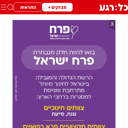
מבזקים +
התראות
X