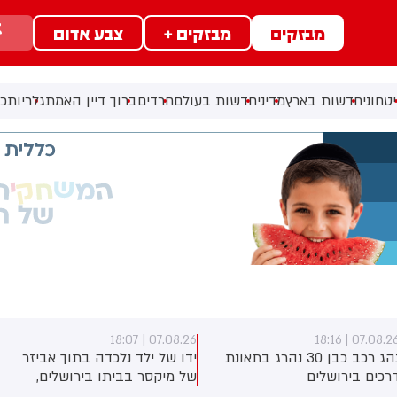
מבזקים
מבזקים +
צבע אדום
טחוני
חדשות בארץ
מדיני
חדשות בעולם
חרדים
ברוך דיין האמת
גלריות
כל
07.08.26 | 17:40
07.08.26 | 18:0
דו של ילד נלכדה בתוך אביזר
ראש השב"כ לשעבר רונן בר
ל מיקסר בביתו בירושלים,
השתתף היום בכנס לזכרו של
וחמי כבאות והצלה הוזעקו
החטוף שנרצח בשבי הרש