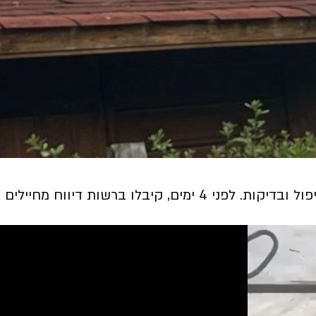
פקחי רשות הטבע והגנים הצליחו ללכוד הבוקר (שישי) קוף גנון ירוק נוסף ולהעבירו בבטחה להמשך טיפול ובדיקות. לפני 4 ימים, ק