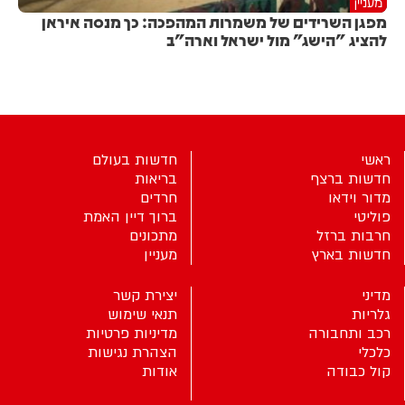
מעניין
מפגן השרידים של משמרות המהפכה: כך מנסה איראן
להציג "הישג" מול ישראל וארה"ב
ראשי
חדשות בעולם
חדשות ברצף
בריאות
מדור וידאו
חרדים
פוליטי
ברוך דיין האמת
חרבות ברזל
מתכונים
חדשות בארץ
מעניין
מדיני
יצירת קשר
גלריות
תנאי שימוש
רכב ותחבורה
מדיניות פרטיות
כלכלי
הצהרת נגישות
קול כבודה
אודות