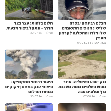
הצלם רבינסקי בפרק
חלום בלהות: עצר בצד
שלישי: הנופים הקסומים
הדרך - ונתקל ביצור מבעית
של ואלדז וההפלגה לקרחון
חני לוין
30.07.26
הענק
משה ויסברג
04.08.26
נזקי טבע באיטליה: אתר
תיעוד דרמטי ממקסיקו:
נופש באלפים כוסה בשכבת
פיצוצי ענק במחסן זיקוקים
בוץ וסלעים עבה
במחוז מורלוס
חני לוין
07.08.26
חני לוין
30.07.26