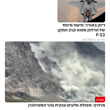
דיוק באוויר: תיעוד מיוחד
של תדלוק מטוס קרב חמקן
F-22
חני לוין
08.08.26
מעניין
מרהיב: מפולת סלעים ענקית בהר המטרהורן