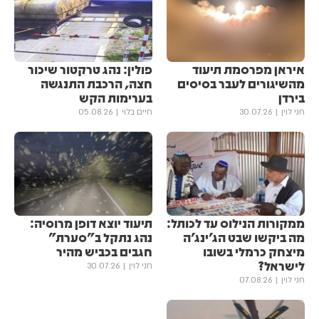
איראן מפרסמת תיעוד
פולין: נהג טרקטור שיכור
מהשיגורים לעבר בסיסים
חצה, הרכבת התנגשה
בירדן
בערימות הקש
חני לוין
30.07.26
חיים בלוי
05.08.26
ממקורות הנילוס עד לכותל:
תיעוד יוצא דופן מרוסיה:
מה ביקשו שבט הג'ינג'ה
נהג נתקל ב"סערת"
מיצחק כרמלי בשובו
חגבים בכביש מהיר
לישראל?
חני לוין
30.07.26
חני לוין
07.08.26