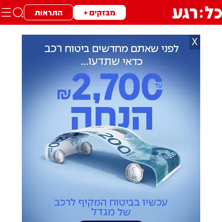
מבזקים +
התראות
X