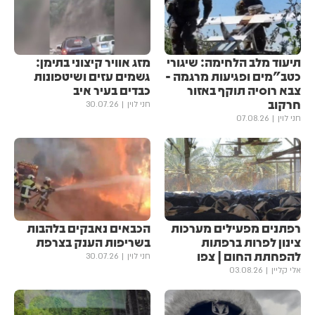
תיעוד מלב הלחימה: שיגורי
מזג אוויר קיצוני בתימן:
כטב"מים ופגיעות מרגמה -
גשמים עזים ושיטפונות
צבא רוסיה תוקף באזור
כבדים בעיר איב
חרקוב
חני לוין
30.07.26
חני לוין
07.08.26
רפתנים מפעילים מערכות
הכבאים נאבקים בלהבות
צינון לפרות ברפתות
בשריפות הענק בצרפת
להפחתת החום | צפו
חני לוין
30.07.26
אלי קליין
03.08.26