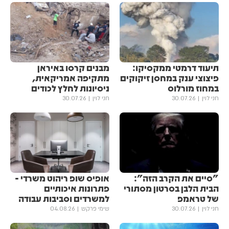
תיעוד דרמטי ממקסיקו:
מבנים קרסו באיראן
פיצוצי ענק במחסן זיקוקים
מתקיפה אמריקאית,
במחוז מורלוס
ניסיונות לחלץ לכודים
חני לוין
30.07.26
חני לוין
30.07.26
"סיים את הקרב הזה":
אופיס שופ ריהוט משרדי -
הבית הלבן בסרטון מסתורי
פתרונות איכותיים
של טראמפ
למשרדים וסביבות עבודה
חני לוין
30.07.26
שימי פרקש
04.08.26