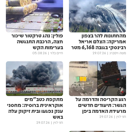
מהחתונות להר בצפון
פולין: נהג טרקטור שיכור
אמריקה: הצלם אריאל
חצה, הרכבת התנגשה
רבינסקי בגובה 6,168 מטר
בערימות הקש
משה ויסברג
29.07.26
חיים בלוי
05.08.26
רגע הקריסה והדרמה על
מתקפת כטב"מים
הגשר: תיעודים חדשים
אוקראינית ברוסיה: מחסני
מרעידת האדמה ביפן
ענק נפגעו ובית זיקוק עלה
באש
חני לוין
29.07.26
חני לוין
29.07.26