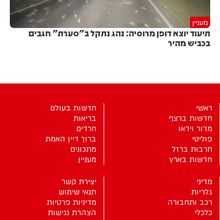
מעניין
תיעוד יוצא דופן מרוסיה: נהג נתקל ב"סערת" חגבים
בכביש מהיר
ראשי
חדשות בעולם
חדשות ברצף
בריאות
מדור וידאו
חרדים
פוליטי
ברוך דיין האמת
חרבות ברזל
מתכונים
חדשות בארץ
מעניין
מדיני
יצירת קשר
גלריות
תנאי שימוש
רכב ותחבורה
מדיניות פרטיות
כלכלי
הצהרת נגישות