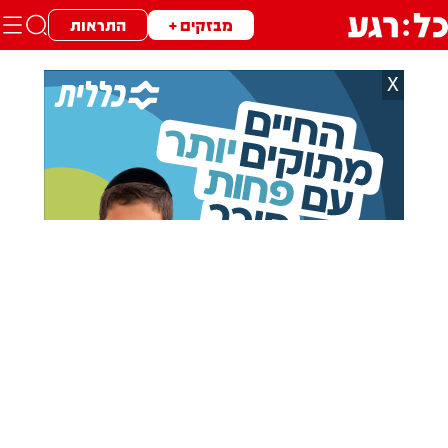
מבזקים +
התראות
X