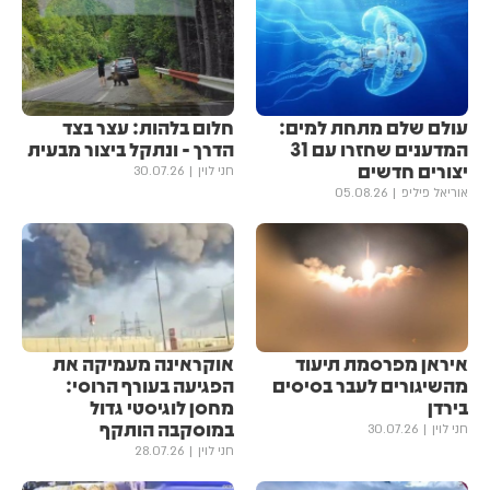
עולם שלם מתחת למים:
חלום בלהות: עצר בצד
המדענים שחזרו עם 31
הדרך - ונתקל ביצור מבעית
יצורים חדשים
חני לוין
30.07.26
אוריאל פיליפ
05.08.26
איראן מפרסמת תיעוד
אוקראינה מעמיקה את
מהשיגורים לעבר בסיסים
הפגיעה בעורף הרוסי:
בירדן
מחסן לוגיסטי גדול
במוסקבה הותקף
חני לוין
30.07.26
חני לוין
28.07.26