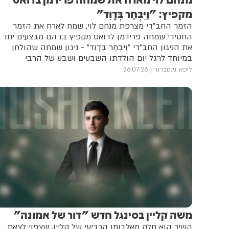
מקפיץ: "וַיִּבְחַר בְּדָוִד"
הזמר החב"די מצרפת מנחם לוי, שמח לארח את הזמר
החסידי שמחה פרידמן לדואט מקפיץ בו הם מבצעים יחד
את הניגון החב"די "וַיִּבְחַר בְּדָוִד" - ניגון שמחה שהולחן
במיוחד לרגל יום הולדתו השבעים ושבע של הרבי
מליובאוויטש
ליפא גינסברגר
26.07.26
משה קליין בסינגל חדש "דור של אמונה"
השיר הוא חלק מאלבומו הרביעי של קליין, שצפוי לצאת