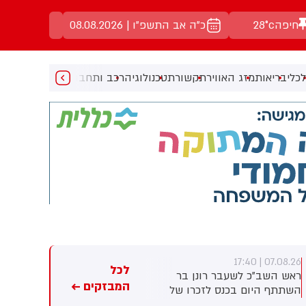
חיפה
28°c
כ"ה אב התשפ"ו | 08.08.2026
כלי
בריאות
מזג האוויר
תקשורת
טכנולוגיה
רכב ותחבורה
מעניין
מוזיקה
מ
07.08.26 | 17:23
07.08.26 | 17:40
לכל
ראש השב"כ לשעבר רונן בר
חברת הנפט הלאומית של אבו
המבזקים ←
השתתף היום בכנס לזכרו של
דאבי טוענת: מאז תחילת
החטוף שנרצח בשבי הרש
המלחמה - 15 מכלי השיט