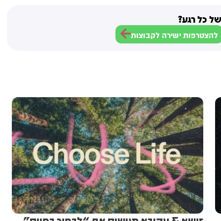
ל כל רגע?
להצטרפות ישירה לקבוצות
זושא & עקיבא מגישים את ​​“לבחור בחיים”