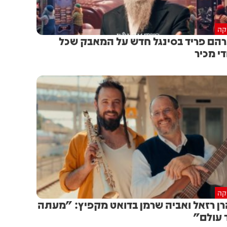
יקה
הם פריד בסינגל חדש על המאבק שכל
די מכיר
יקה
ן רזאל ואביה שרמן בדואט מקפיץ: "מעתה
 עולם"