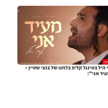
יקה
 היל בסינגל קליפ בלחנו של בנצי שטיין -
יד אני":