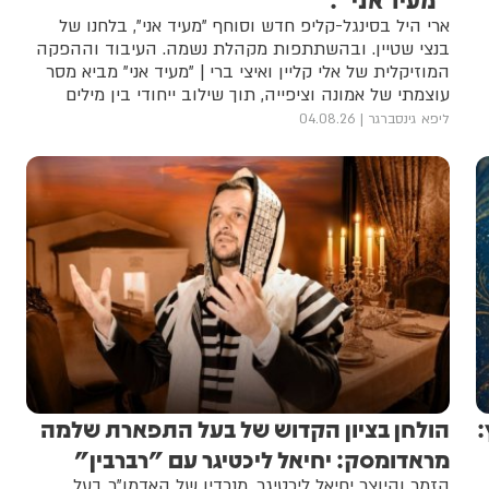
ארי היל בסינגל-קליפ חדש וסוחף "מעיד אני", בלחנו של
בנצי שטיין. ובהשתתפות מקהלת נשמה. העיבוד וההפקה
המוזיקלית של אלי קליין ואיצי ברי | "מעיד אני" מביא מסר
עוצמתי של אמונה וציפייה, תוך שילוב ייחודי בין מילים
בלשון הקודש ליידיש, יחד עם קליפ מיוחד ומושקע
ליפא גינסברגר
04.08.26
:
הולחן בציון הקדוש של בעל התפארת שלמה
מראדומסק: יחיאל ליכטיגר עם "רברבין"
הזמר והיוצר יחיאל ליכטיגר, מנכדיו של האדמו"ר בעל