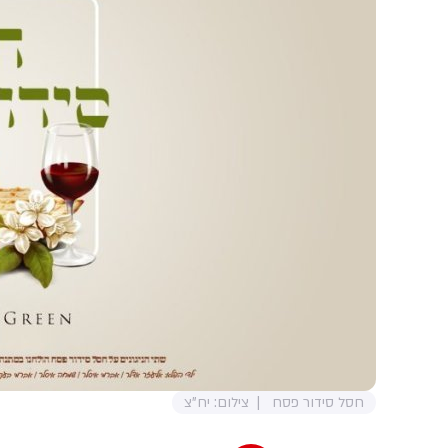
חסל סידור פסח
צילום: יח"צ