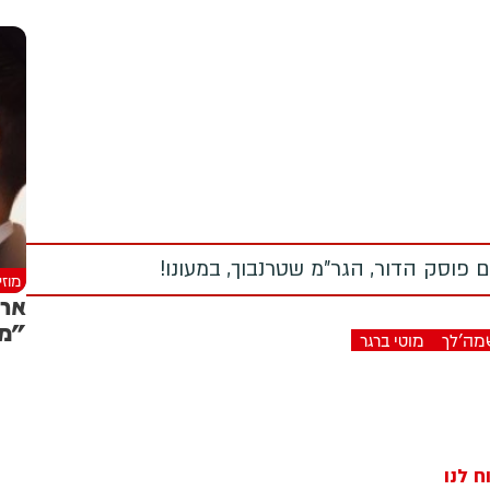
 פוסק הדור, הגר"מ שטרנבוך, במעונו!
מוז
ארי
"מע
מה'לך
מוטי ברגר
ח לנו