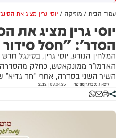
שדוד. צוותי מד"א העניקו להם
מכוון ברשתות החברתיות, כך
פול רפואי בזירה
עולה מניתוח חדש של
עמוד הבית
מוזיקה
יוסי גרין מציג את הסינ
CyberWell, ארגון המנטר
יוסי גרין מציג את הס
אנטישמיות ברשת. הדו"ח מצא כי
פוסטים זהים ב-X שותפו
הסדר': "חסל סידור
בצרפתית, אנגלית וספרדית,
בטענה שיהודים הם שהציתו
במכוון את השריפות בצרפת,
המלחין הנודע, יוסי גרין, בסינגל חדש
ספרד ונורבגיה בטרה להרוויח
פוליטית או כלכלית מהמצב.
האדמו"ר ממונקאטש, כחלק מהסדרה הח
השיר השני בסדרה, אחרי "חד גדיא" ש
ליפא גינסברגר
|
מוזיקה
03.04.25 | 21:12