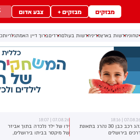
מבזקים
מבזקים +
צבע אדום
טחוני
חדשות בארץ
מדיני
חדשות בעולם
חרדים
ברוך דיין האמת
גלריות
כל
07.08.26 | 18:07
07.08.26 | 18:1
נהג רכב כבן 30 נהרג בתאונת
ידו של ילד נלכדה בתוך אביזר
רכים בירושלים
של מיקסר בביתו בירושלים,
לוחמי כבאות והצלה הוזעקו