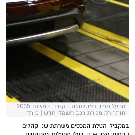
מפעל פורד באוטווואה - קנדה - משנת 2035
תותר רק מכירת רכב חשמלי חדש | פורד
במקביל, הטלת המכסים משרתת שני קהלים
נוספים: מצד אחד, בעלי מפעלים אמריקניים