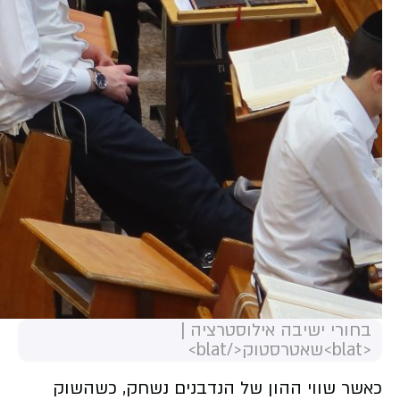
בחורי ישיבה אילוסטרציה |
<blat>שאטרסטוק</blat>
כאשר שווי ההון של הנדבנים נשחק, כשהשוק