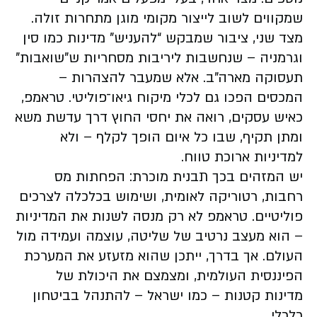
שמקווים לשוב לייצור מקומי מוגן מתחרות זולה.
מצד שני, ציבור שמבקש “להעניש” מדינות כמו סין
וגרמניה – שנחשבות ליריבות מסחריות ש”שואבות”
תעסוקה מארה”ב. אלא שמעבר להצהרות –
המכסים הפכו גם לכלי מיקוח גיאו־פוליטי. טראמפ,
כאיש עסקים, רואה את יחסי החוץ דרך עדשת משא
ומתן תקיף, שבו כל איום הופך לקלף – ולא
למדיניות ארוכת טווח.
יש המזהים בכך תבנית מוכרת: הפחתות מס
רחבות, רטוריקה לאומית, ושימוש בכלכלה לצרכים
פוליטיים. טראמפ לא רק מנסה לשנות את המדיניות
– הוא מעצב נרטיב של שליטה, עוצמה ועמידה מול
העולם. אך בדרך, ייתכן שהוא מזעזע את המערכת
הפיננסית העולמית, ומצמצם את היכולת של
מדינות קטנות – כמו ישראל – להתנהל בביטחון
כלכלי.