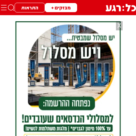
מבזקים +
התראות
X