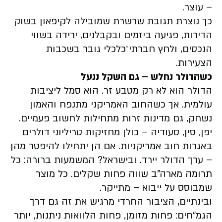
– עוצר.
כך נוצרת תגובת שרשרת שמובילה לקיפאון בשוק
הדירות, פגיעה ביזמים ובקבלנים, ירידה בשווי
הנכסים, ולחץ חברתי־כלכלי גובר בשכבות
הצעירות.
כשהדולר נחלש – גם השקל ננעל
הדולר הוא לא רק מטבע זר. הוא סמל ליציבות
עולמית. אך כשהחוב האמריקני מתנפח והאמון
נשחק, גם מדינות זרות מתחילות לחשוב פעמיים.
יפן, סין, סעודיה – כולן מחזיקות טריליוני דולרים
באגרות חוב אמריקניות. אם הן יתחילו להיפטר מהן
– ערך הדולר יירד. ובישראל? המשמעות ברורה: כל
תרומה מארה”ב שווה פחות שקלים. כל מוצר
שמבוסס על ייבוא – מתייקר.
ובינתיים, הציבור החרדי מרגיש את זה גם דרך
הגמ”חים: פחות מזומן, פחות הלוואות ניתנות, יותר