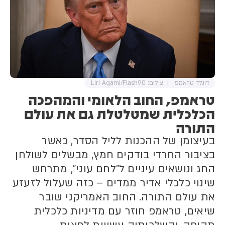
דונלד טראמפ
צילום: Liri Agami/Flash90
טראמפ, החוב הלאומי והמהפכה
הכלכלית שמטלטלת גם את עולם
התורה
בעיצומן של ההכנות לליל הסדר, כאשר
בציבור החרדי בודקים חמץ, מבשלים לשולחן
החג ונושאים עיניים ל”לחם עוני”, מתרחש
שינוי כלכלי אדיר ממדים – כזה שעלול לזעזע
את עולם התורה. החוב האמריקני שובר
שיאים, טראמפ חוזר עם מדיניות כלכלית