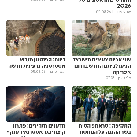
2026
יענקי פרבר
05.08.26
שני אריות צעירים מישראל
דיווח: הפנטגון מגבש
הגיעו לביתם החדש בדרום
אסטרטגיה גרעינית חדשה
אפריקה
יענקי פרבר
05.08.26
אלי קליין
07:37
התקיפה : טראמפ הטיח
מדענים מזהירים: פתרון
בשר ההגנה על המחסור
קיצוני נגד אסטרואיד ענק -