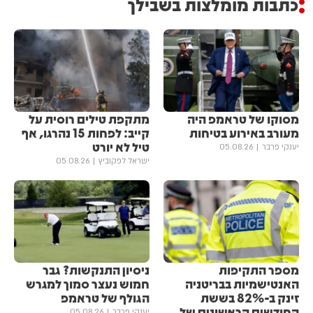
כתבות מומלצות בשבילך
מסוקו של טראמפ היה
מתקפת טילים רוסית על
מעורב באירוע בטיחות
קייב: לפחות 15 נהרגו, אף
טיל לא יורט
יענקי פרבר
05.08.26
ישראל לפקוביץ
05.08.26
מספר התקיפות
ניסיון התנקשות? גבר
האנטישמיות בבריטניה
חמוש נעצר סמוך למגרש
זינק ב-82% בששת
הגולף של טראמפ
החודשים הראשונים של
יענקי פרבר
05.08.26