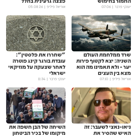
החמור בחימוש
פצצה גרעינית בחלל
יענקי פרבר
07:06
אוריאל פיליפ
05.08.26
שרד ממלחמת העולם
"שחררו את פלסטין":
השניה: יצא לקטוף פירות
עובדת בורגר קינג פוטרה
יער - ולא תאמינו מה הוא
לאחר שצעקה על מוזיקאי
מצא בין העצים
ישראלי
אוריאל פיליפ
07:10
יענקי פרבר
11:34
ניאו-נאצי לשעבר: זה
השיחה של הבן חשפה את
האיש שהסיר את
מיקומו של בכיר הביטחון