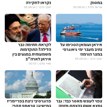
במסוק
נקראו לחקירה
אוריאל פיליפ
05.08.26
יענקי פרבר
05.08.26
איראן ועומאן הסכימו על
לקראת חתימה כבר
נתיב מעבר ימי גיאוגרפי
הלילה? התקדמות
במצר הורמוז
משמעותית במגעים בין
איראן לארה"ב
יענקי פרבר
05.08.26
מאיר שלם
00:07
צפוי לעונש מאסר כבד: גבר
פרוגרסיבי ניצח בפריימריז
נמצא אשם בהצתת מזוזה
במישיגן; טראמפ תקף: