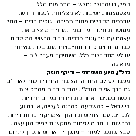
נופל, כשהדולר נחלש – התרומות הללו
מצטמצמות. ישיבות לא מצליחות לסגור חודש,
אברכים מקבלים פחות תמיכה, וגופים רבים – החל
ממוסדות חינוך ועד בתי תמחוי – מוצאים את
עצמם עם גירעונות כבדים. רבים מראשי המוסדות
כבר מדווחים כי ההתחייבויות מתקבלות באיחור,
או לא מתקבלות כלל. השתיקה מעבר לים –
מדאיגה.
נדל”ן, סיוע משפחתי – והיקף הנזק
מעבר לעולם התורה, הציבור החרדי חשוף לארה”ב
גם דרך אפיק הנדל”ן. יהודים רבים מהתפוצות
רכשו בשנים האחרונות דירות בערים חרדיות
בישראל – כהשקעה, כהכנה לעלייה, או כסיוע
לנכדים. עם היחלשות ההון האמריקני, פחות דירות
נרכשות, ויותר משפחות מתקשות לגייס הון עצמי.
סבא שתכנן לעזור – מושך יד. אח שהתכוון לתרום