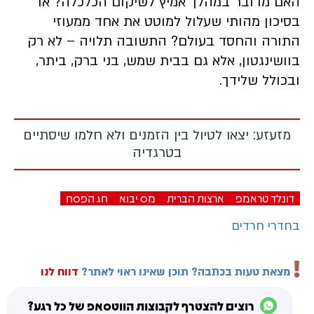
האם מדובר במהלך אמיץ לשיקום הכלכלה? או
בסיכון מהותי שעלול למוטט את אחד ממעוזי
התורה והחסד בעולם? התשובה תלויה – לא רק
בוושינגטון, אלא גם בבית שמש, בני ברק, ביתר,
ובכולל שלידך.
מזעזע: יצאו לטיול בין הזמנים ולא חלמו שיסתיים
בטרגדיה
דונלד טראמפ
ארצות הברית
מס יבוא
חג הפסח
בחדרי חרדים
מצאת טעות בכתבה? תוכן שאינו ראוי לאתר?
דווח לנו
רוצים להצטרף לקבוצות הווטסאפ של כל רגע?