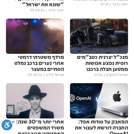
"שונא את ישראל"
יענקי פרבר
07:13
יענקי פרבר
05.08.26
מנכ"ל יצרנית כטב"מים
מרדף משטרתי דרמטי
רוסית נפצע אנושות
אחרי נערים ברכב נמלט
ממטען חבלה ברכבו
הסתיים במעצר
ישראל לפקוביץ
07:14
אוריאל פיליפ
05.08.26
המאבק על סודות אפל:
אחרי יותר מ־30 שנה:
החברה דורשת לעצור את
משרד המשפטים
OpenAI
האמריקני מכיר ברצח