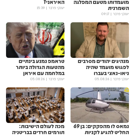
מועמדותו מטעם המפלגה
האיראני?
השמרנית
יענקי פרבר
15:39
יענקי פרבר
09:17
מנהיגים יהודים מסרבים
טראמפ נמנע בינתיים
לפגוש מועמד שהיה
מהטעות הגדולה ביותר
ניאו-נאצי בעברו
במלחמה עם איראן
יענקי פרבר
05.08.26
יענקי פרבר
05.08.26
נמאס לו מהפקקים: בן 69
מכה לעולם הישיבות:
החליט להגיע לקניות
תורמים חרדים בבריטניה