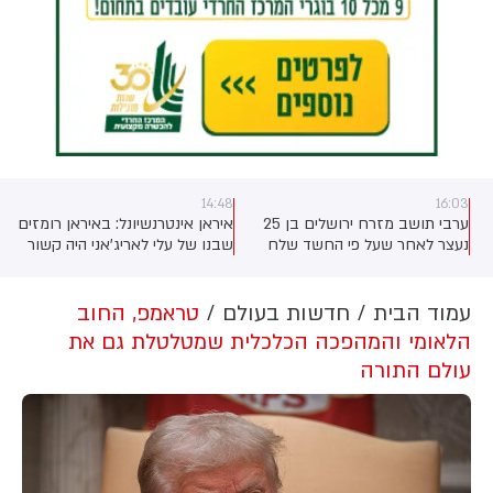
14:48
16:03
ערבי תושב מזרח ירושלים בן 25
איראן אינטרנשיונל: באיראן רומזים
נעצר לאחר שעל פי החשד שלח
שבנו של עלי לאריג'אני היה קשור
לח"כ צבי סוכות איומי רצח ותמונות
לחיסולו. חבר הפרלמנט אסמאעיל
של נשק ותחמושת, בעקבות
כות'רי, חבר בוועדת הביטחון
האיומים הועלתה רמת האיום על
הלאומי של הפרלמנט, אמר כי מידע
עמוד הבית
חדשות בעולם
טראמפ, החוב
חבר הכנסת ותוגברה האבטחה
שנמסר לו "מצביע על כך" ששיחת
הלאומי והמהפכה הכלכלית שמטלטלת גם את
סביבו
טלפון שבה היה מעורב בנו של
עולם התורה
לריג'אני, מורטזא, זוהתה בליל
התקיפה - ובכך נחשף מיקומו של
אביו. סוכנות הידיעות האיראנית
מיזאן טוענת כי החקירה המשפטית
לא תומכת בגרסה הזו