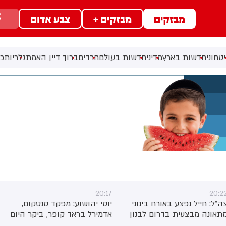
מבזקים
מבזקים +
צבע אדום
טחוני
חדשות בארץ
מדיני
חדשות בעולם
חרדים
ברוך דיין האמת
גלריות
כל
20:15
20:1
וסי יהושוע: מפקד סנטקום,
עמית סגל: דן אילוז, שעבר
דמירל בראד קופר, ביקר היום
מהליכוד לישראל ביתנו: עדיפה
ישראל לפגישות עם בכירי צה”ל
ממשלה עם יאיר גולן על ממשלה