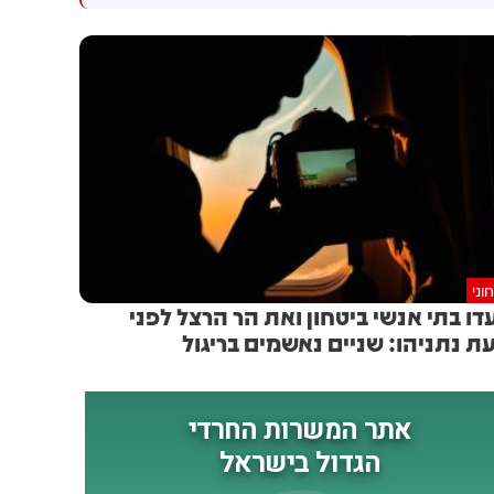
דחיתי את זה. הטבח חייב אותי
לעיר נבטיה בדרום לבנון
לחשוב, לקחתי את האינטרס
הפוליטי שלי - וזרקתי אותו
הצידה. עוד אמר ארדן שהוצע לו
להיות יו"ר התעשייה האווירית -
אך שר הביטחון כ"ץ סיכל את
המינוי משיקולים פוליטיים. "צריך
לבדוק אם העובדה ששנתיים לא
היה יו"ר לתעשייה האווירית
פגעה בהגנה", הוסיף בנושא
וני
דו בתי אנשי ביטחון ואת הר הרצל לפני
ת נתניהו: שניים נאשמים בריגול