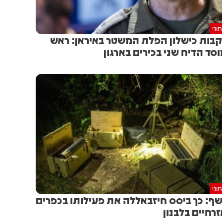
וני
בות כישלון הפלת המשטר באיראן: ראש
סד הדיח שני בכירים בארגון
וני
ף: כך ביסס חיזבאללה את פעילותו בכפרים
רחיים בלבנון