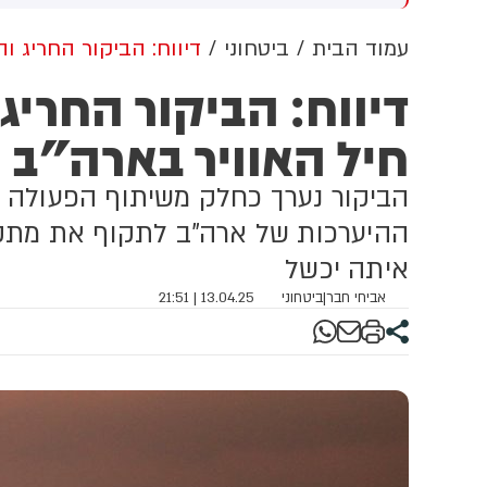
ציבות סירבו לבקשה (13)
ו
עמוד הבית
ביטחוני
דיווח: הביקור החריג ו
דיווח: הביקור החרי
חיל האוויר בארה"ב
הביקור נערך כחלק משיתוף הפעולה ה
ההיערכות של ארה"ב לתקוף את מתקני
איתה יכשל
אביחי חבר
|
ביטחוני
13.04.25 | 21:51