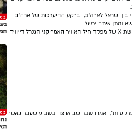
בין ישראל לארה"ב, וברקע ההיערכות של ארה"ב
ביטח
בעק
א ומתן איתה יכשל.
המו
נסיעתו של מפקד חיל האוויר, נחשפה בציוץ ברשת X של מפקד חיל האוויר האמריקני הגנרל דייוויד
ביטח
פרקטיות", ואמרו שבר שב ארצה בשבוע שעבר כאשר
נחש
האז