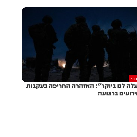
וני
לה לנו ביוקר": האזהרה החריפה בעקבות
רועים ברצועה