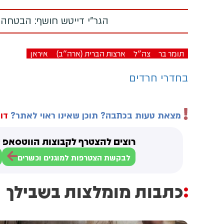
הגר"י דייטש חושף: הבטחה
תומר בר
צה"ל
ארצות הברית (ארה"ב)
איראן
בחדרי חרדים
מצאת טעות בכתבה? תוכן שאינו ראוי לאתר?
דוו
רוצים להצטרף לקבוצות הווטסאפ ש
לבקשת הצטרפות למוגנים וכשרים
כתבות מומלצות בשבילך