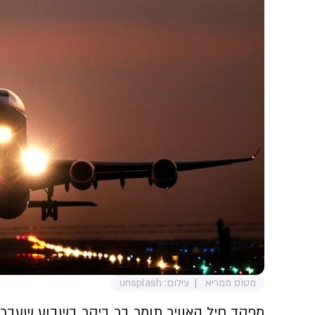
מטוס ממריא
צילום: unsplash
מפקד חיל האוויר תומר בר ביקר בשבוע שעבר ב