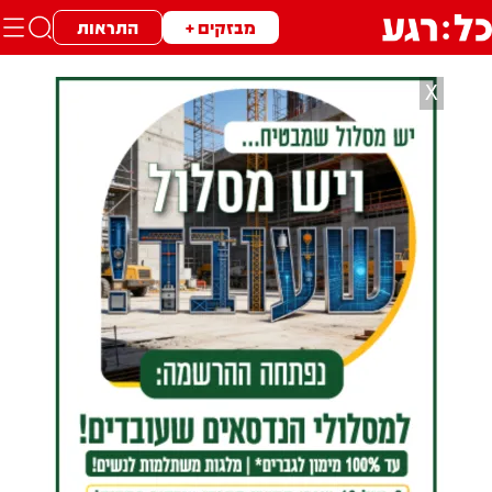
מבזקים +
התראות
X