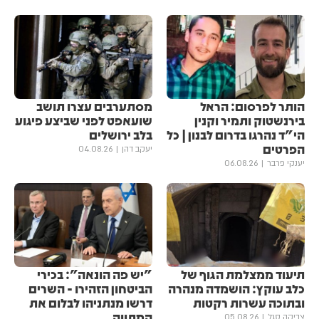
הותר לפרסום: הראל
מסתערבים עצרו תושב
בירנשטוק ותמיר וקנין
שועאפט לפני שביצע פיגוע
הי"ד נהרגו בדרום לבנון | כל
בלב ירושלים
הפרטים
יעקב דהן
04.08.26
יענקי פרבר
06.08.26
תיעוד ממצלמת הגוף של
"יש פה הונאה": בכירי
כלב עוקץ: הושמדה מנהרה
הביטחון הזהירו - השרים
ובתוכה עשרות רקטות
דרשו מנתניהו לבלום את
המתווה
צביקה סגל
05.08.26