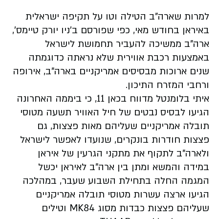
למרות שארה"ב הטילה וטו על תקיפה ישראלית
באיראן בחודש מאי, כפי שפורסם ב'ניו יורק טיימס',
ארה"ב ממשיכה להעביר תחמושת לישראל
באמצעות רכבת אווירית שלא נראתה כדוגמתה
שנים ארוכות מבסיסים אמריקניים בארה"ב, אירופה
ורחבי המזרח התיכון.
איתי בלומנטל מדווח בכאן 11, כי ביממה האחרונה
הגיעו לבסיס נבטים של חיל האוויר תשעה מטוסי
תובלה אמריקניים שעליהם מאות פצצות, גם
פצצות חודרות בונקרים, שנועדו לאפשר לישראל
ולארה"ב לתקוף את מתקני הגרעין של איראן
במידה והמשא ומתן בין ארה"ב לאיראן יכשל
המגמה החלה בתחילת השבוע שעבר, במהלכה
הגיעו ארצה עשרות מטוסי תובלה אמריקניים
שעליהם פצצות כבדות מסוג MK84 וטילים