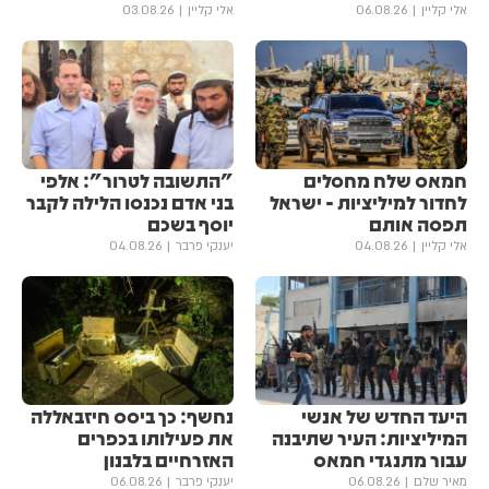
אלי קליין
06.08.26
אלי קליין
03.08.26
חמאס שלח מחסלים
"התשובה לטרור": אלפי
לחדור למיליציות - ישראל
בני אדם נכנסו הלילה לקבר
תפסה אותם
יוסף בשכם
אלי קליין
04.08.26
יענקי פרבר
04.08.26
היעד החדש של אנשי
נחשף: כך ביסס חיזבאללה
המיליציות: העיר שתיבנה
את פעילותו בכפרים
עבור מתנגדי חמאס
האזרחיים בלבנון
מאיר שלם
06.08.26
יענקי פרבר
06.08.26