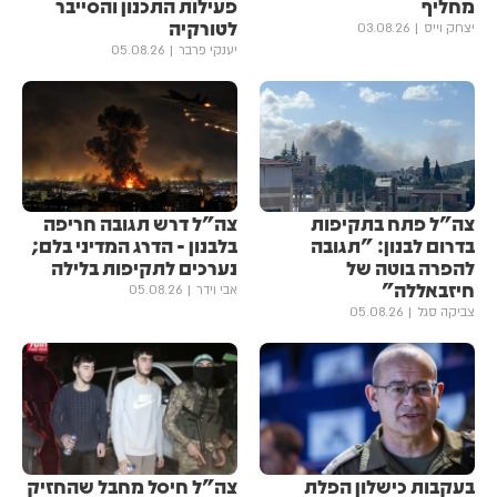
מחליף
פעילות התכנון והסייבר
לטורקיה
יצחק וייס
03.08.26
יענקי פרבר
05.08.26
צה"ל פתח בתקיפות
צה"ל דרש תגובה חריפה
בדרום לבנון: "תגובה
בלבנון - הדרג המדיני בלם;
להפרה בוטה של
נערכים לתקיפות בלילה
חיזבאללה"
אבי וידר
05.08.26
צביקה סגל
05.08.26
בעקבות כישלון הפלת
צה"ל חיסל מחבל שהחזיק