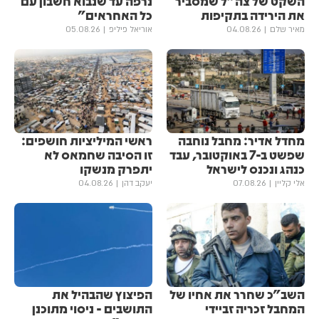
השקט של צה"ל שמסביר
נרפה עד שנבוא חשבון עם
את הירידה בתקיפות
כל האחראים"
מאיר שלם
04.08.26
אוריאל פיליפ
05.08.26
מחדל אדיר: מחבל נוחבה
ראשי המיליציות חושפים:
שפשט ב-7 באוקטובר, עבד
זו הסיבה שחמאס לא
כנהג ונכנס לישראל
יתפרק מנשקו
אלי קליין
07.08.26
יעקב דהן
04.08.26
השב"כ שחרר את אחיו של
הפיצוץ שהבהיל את
המחבל זכריה זביידי
התושבים - ניסוי מתוכנן