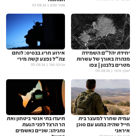
מאיר שלם
07.08.26
יחידת יהל״ם השמידה
אירוע חריג בבסיס: לוחם
מנהרה באורך של עשרות
צה"ל נפצע קשה מירי
מטרים בלבנון | צפו
צביקה סגל
05.08.26
יענקי פרבר
05.08.26
עמית שחרר למעצר בית
תיעדו בתי אנשי ביטחון ואת
חייל שהיה במגע עם סוכן
הר הרצל לפני הגעת
איראני
נתניהו: שניים נאשמים