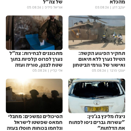
מהכלא
של צה"ל
יעקב דהן
03.08.26
אוריאל פיליפ
05.08.26
תחקיר הפיגוע הקשה:
מתכוננים לבחירות: צה״ל
הטיול נערך ללא תיאום
נערך לפרוס קלפיות בתוך
ואישור של גורמי הביטחון
שטח לבנון, סוריה ועזה
יענקי פרבר
05.08.26
אלי קליין
05.08.26
ניצלו מלינץ בג'נין:
הסיכולים נמשכים: מחבלי
"עשרות גברים ניסו לפתוח
חמאס שפשטו לישראל
את הדלתות"
ונלחמו בכוחות חוסלו בעזה