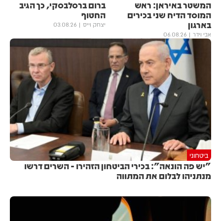
המשטר באיראן: ראש
ברום ברסלבסקי, כך הגיב
המוסד הדיח שני בכירים
החטוף
בארגון
יצחק וייס
03.08.26
אבי וידר
06.08.26
ביטחוני
"יש פה הונאה": בכירי הביטחון הזהירו - השרים דרשו
מנתניהו לבלום את המתווה