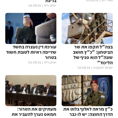
בריגול
מאיר רוזן
03.08.26
יצחק וייס
06.08.26
בצה"ל תקפו את שר
עורכת דין נעצרה בחשד
הביטחון: "כ"ץ חושב
שזייפה ראיות לטובת חשוד
שצה"ל הוא סניף של
בטרור
הליכוד"
יצחק וייס
04.08.26
ישראל לפקוביץ
03.08.26
כ"ץ מראה לאלוף בלוט את
מעתיקים את הטרור:
הדרך החוצה: יש לו כבר
חמאס נערך להעביר את