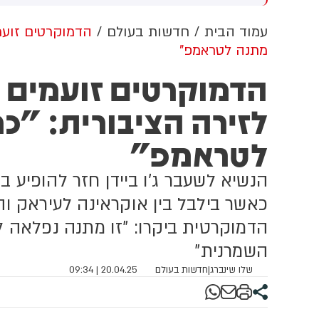
וון ברשתות החברתיות, כך
ל
לה מניתוח חדש של
עמוד הבית
חדשות בעולם
הדמוקרטים זועמי
CyberWell, ארגון המנטר
מתנה לטראמפ"
טישמיות ברשת. הדו"ח מצא כי
פוסטים זהים ב-X שותפו
הדמוקרטים זועמים ע
רפתית, אנגלית וספרדית,
ענה שיהודים הם שהציתו
לזירה הציבורית: "כ
כוון את השריפות בצרפת,
רד ונורבגיה בטרה להרוויח
לטראמפ"
ליטית או כלכלית מהמצב.
הנשיא לשעבר ג'ו ביידן חזר להופיע ב
כאשר בילבל בין אוקראינה לעיראק ו
הדמוקרטית ביקרו: "זו מתנה נפלאה 
השמרנית"
שלו שינברג
|
חדשות בעולם
20.04.25 | 09:34