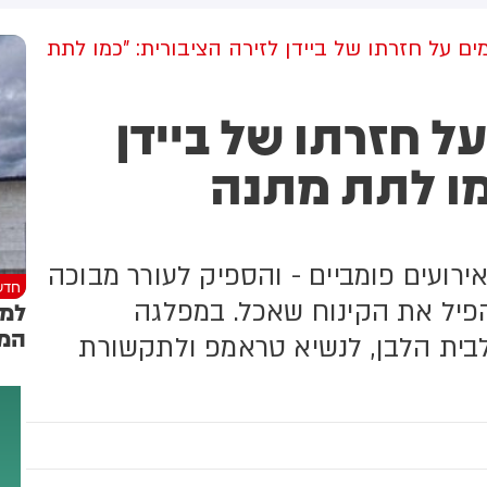
מקום וחילצו אותו ללא פגע
גולדברג פולין ז"ל שהתקיים
הבוקר בשכונת בקעה בירושלים
ם על חזרתו של ביידן לזירה הציבורית: "כמו לתת
ל חזרתו של ביידן
מו לתת מתנה
אירועים פומביים - והספיק לעורר מבוכה
חדש
הפיל את הקינוח שאכל. במפלגה
למר
המספי
לבית הלבן, לנשיא טראמפ ולתקשורת