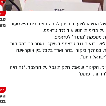
חדש
טבח
ל הנשיא לשעבר ביידן לזירה הציבורית היא טעות
מור
ל מדיניות הנשיא דונלד טראמפ.
רית מספקת "מתנה" לטראמפ.
ישי בנאום נגד טראמפ בשיקגו, ואחר כך במסיבות
. במהלך ביקורו בהרווארד בלבל בין אוקראינה
שראל היום".
שיא לשעבר בן ה-82 נגס בארטיק. הקינוח שנאכל חלקית נפל על הרצפה. "זה היה
ו יורק פוסט".
חדש
העק
בטה