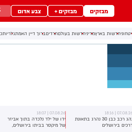
מבזקים
מבזקים +
צבע אדום
טחוני
חדשות בארץ
מדיני
חדשות בעולם
חרדים
ברוך דיין האמת
גלריות
כל
07.08.26 | 17:40
07.08.26 | 18:0
דו של ילד נלכדה בתוך אביזר
ראש השב"כ לשעבר רונן בר
ל מיקסר בביתו בירושלים,
השתתף היום בכנס לזכרו של
וחמי כבאות והצלה הוזעקו
החטוף שנרצח בשבי הרש