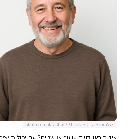
אילוסטרציה
צילום: shutterstock \ ChatGPT