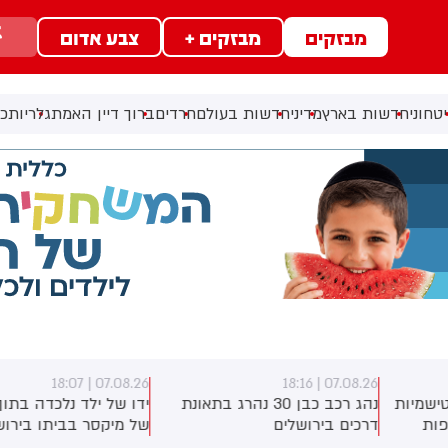
מבזקים
מבזקים +
צבע אדום
טחוני
חדשות בארץ
מדיני
חדשות בעולם
חרדים
ברוך דיין האמת
גלריות
כל
07.08.26 | 18:07
07.08.26 | 18:1
נהג רכב כבן 30 נהרג בתאונת
ידו של ילד נלכדה בתוך אביזר
רכים בירושלים
של מיקסר בביתו בירושלים,
לוחמי כבאות והצלה הוזעקו