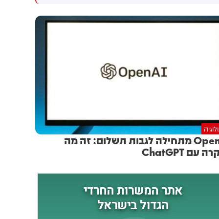
גולדברג פולין ז"ל שהתקיים
הותקפו על ידי טילים וכטב"מים
הבוקר בשכונת בקעה בירושלים
בזמן מעבר בהורמוז, שלושה
מהם במהלך השבוע
לוגיה
OpenAI מתחילה לגבות תשלום: זה מה
 עם ChatGPT