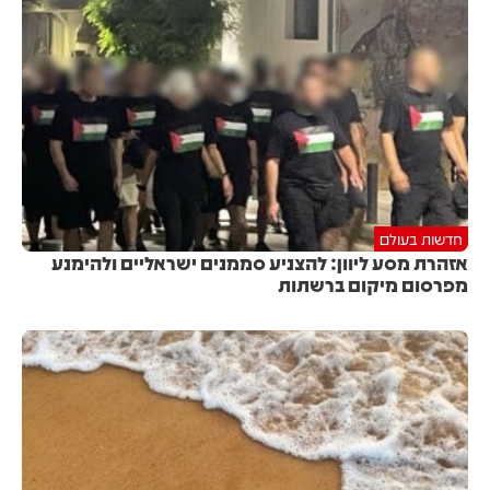
חדשות בעולם
אזהרת מסע ליוון: להצניע סממנים ישראליים ולהימנע
מפרסום מיקום ברשתות