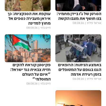
הסרטן של ג'ו ביידן מחמיר:
עוקפת את הסנקציות: כך
בנו חושף את מצבו הקשה
איראן מעבירה כספים אל
מחוץ למדינה
אוריאל פיליפ
08.08.26
חיים בלוי
08.08.26
באמצע הניתוח: הרופאים
פקיסטן קוראת להקים
הגנו בגופם על המטופלים
חזית צבאית נגד ישראל:
בזמן רעידת אדמה
"איום על העולם
המוסלמי"
אוריאל פיליפ
06.08.26
חיים בלוי
08.08.26