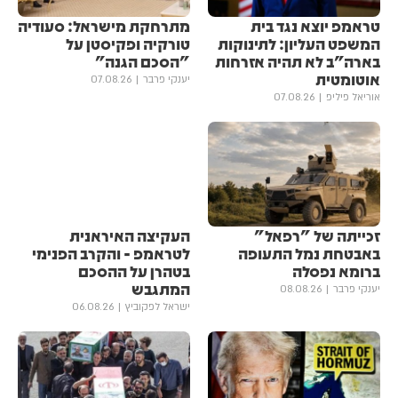
טראמפ יוצא נגד בית
מתרחקת מישראל: סעודיה
המשפט העליון: לתינוקות
טורקיה ופקיסטן על
בארה"ב לא תהיה אזרחות
"הסכם הגנה"
אוטומטית
יענקי פרבר
07.08.26
אוריאל פיליפ
07.08.26
זכייתה של "רפאל"
העקיצה האיראנית
באבטחת נמל התעופה
לטראמפ - והקרב הפנימי
ברומא נפסלה
בטהרן על ההסכם
המתגבש
יענקי פרבר
08.08.26
ישראל לפקוביץ
06.08.26