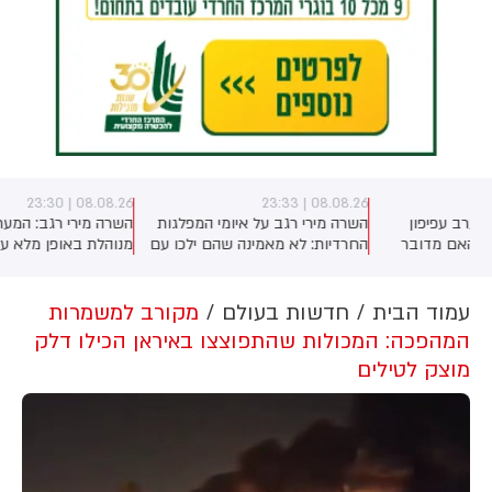
08.08.26 | 23:30
08.08.26 | 23:33
השרה מירי רגב על איומי המפלגות
השרה מירי רגב: המערכה באיראן
החרדיות: לא מאמינה שהם ילכו עם
מנוהלת באופן מלא על-ידי נשיא
)
איזנקוט, נכון שהם לא קיבלו את כל
ארה"ב טראמפ. האמריקנים בדרך
מה שרצו - אבל הם גם מבינים
להסכם, אך אנחנו הבהרנו שאם
שהם צריכים להתגייס". על יאיר גולן
איראן תתקוף את ישראל - אנחנו
עמוד הבית
חדשות בעולם
מקורב למשמרות
אמרה השרה: "הוא עומד בראש
לא מחוייבים לשום הסכם
המהפכה: המכולות שהתפוצצו באיראן הכילו דלק
מפלגה תומכת טרור". לסיום פנתה
מוצק לטילים
לגלעד ארדן: "אל תבזבז קולות של
הימין"