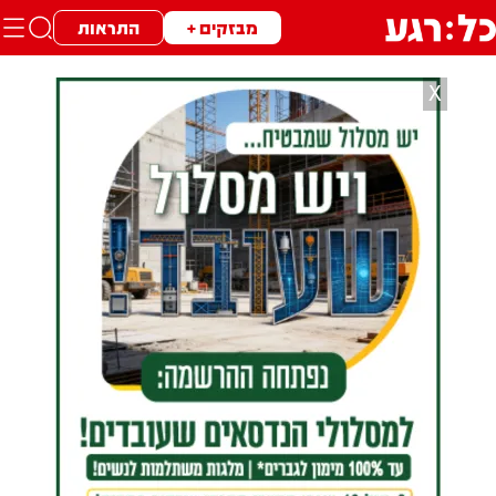
מבזקים +
התראות
X