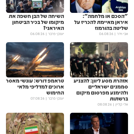
"הסכם או מלחמה":
השיחה של הבן חשפה את
איראן מאיימת להכריז על
מיקומו של בכיר הביטחון
שליטה בהורמוז
האיראני?
אבי וידר
06.08.26
יענקי פרבר
06.08.26
אזהרת מסע ליוון: להצניע
טראמפ דורש: עונשי מאסר
סממנים ישראליים
ארוכים למדליפי מלאי
ולהימנע מפרסום מיקום
החימוש
ברשתות
יענקי פרבר
07.08.26
אלי קליין
08.08.26