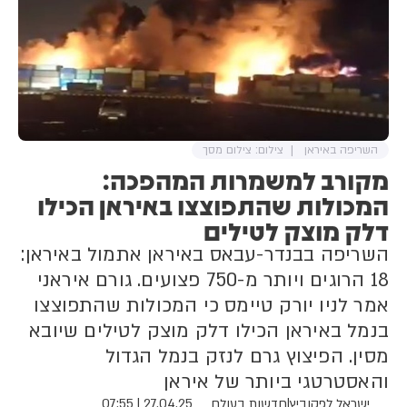
השריפה באיראן
צילום: צילום מסך
מקורב למשמרות המהפכה:
המכולות שהתפוצצו באיראן הכילו
דלק מוצק לטילים
השריפה בבנדר-עבאס באיראן אתמול באיראן:
18 הרוגים ויותר מ-750 פצועים. גורם איראני
אמר לניו יורק טיימס כי המכולות שהתפוצצו
בנמל באיראן הכילו דלק מוצק לטילים שיובא
מסין. הפיצוץ גרם לנזק בנמל הגדול
והאסטרטגי ביותר של איראן
ישראל לפקוביץ
|
חדשות בעולם
27.04.25 | 07:55