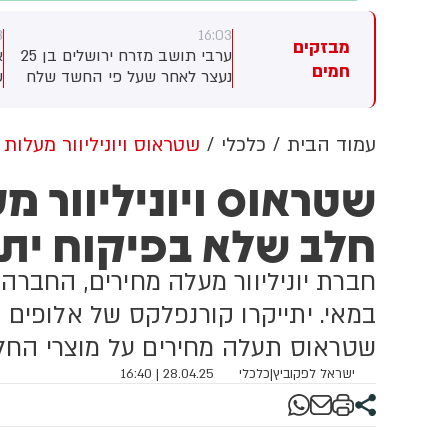
8
16:03
16:
מבזקים
יר ליפקין: בלבנון מדווחים:
ערבי תושב מזרח ירושלים בן 25
א
חמים
תיים סבב המשא ומתן בין
נעצר לאחר שעל פי החשד שלח
ש
ראל ללבנון שהתקיים ברומא,
לח"כ צבי סוכות איומי רצח
ל
משך שלושה ימים
ותמונות של נשק ותחמושת,
כ
בעקבות האיומים הועלתה רמת
ה
עמוד הבית
כלכלי
שטראוס ויוניליוור מעלות
האיום על חבר הכנסת ותוגברה
מ
שטראוס ויוניליוור מ
האבטחה סביבו
ש
ב
חלב שלא בפיקוח יתי
ב
מ
ה
ה
ב
במאי. יתייקרו קורנפלקס של אלופים ו
שטראוס תעלה מחירים על מוצרי החל
ישראל לפקוביץ
|
כלכלי
28.04.25 | 16:40