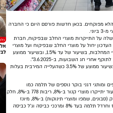
לא מפוקחים. בכאן חדשות פורסם היום כי החברה
וני.
לה על התייקרות מוצרי החלב שבפיקוח, חברת
כלכל
אל 
העדכון יחול על מוצרי החלב שבפיקוח ועל מוצרי
לבד
חלב משיקים המהווים סך הכול כמחצית ממוצרי המחלבות, בשיעור של עד 1.5%, ובשיעור ממוצע
גם חברת יוניליוור הודיעה על העלאת מחירים בשיעור ממוצע של 3.5% כשהעלייה המירבית בעלות
אלופים ומותגי דגני בוקר נוספים של תלמה כמו
ברנפלקס, כריות, גרנולה ודלי פקאן ב-8%-9%. עוד יתייקרו מוצרי קנור ב-8%, ריבות 778 ב-8%, חלק
ממוצרי בייגל בייגל ונשנושים, וחלק ממוצרי פינוק (סבונים, שמפו ומוצרי תינוקות) ב-8%, מיונז
וחרדל הלמ'ס ורטבי הלמנ'ס ב-4% עד 9%, מיונז וחרדל תלמה בעד 8% ומרככי כביסה וג'ל כביסה