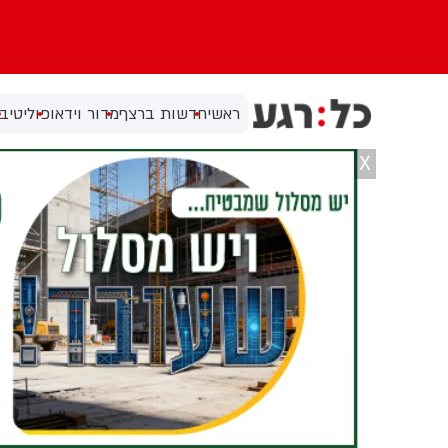
ראשי
חדשות ברצף
מדור וידאו
פוליטי
בי
X