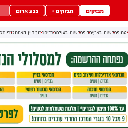
מבזקים
מבזקים +
צבע אדום
טחוני
חדשות בארץ
מדיני
חדשות בעולם
חרדים
ברוך דיין האמת
גלריות
כל