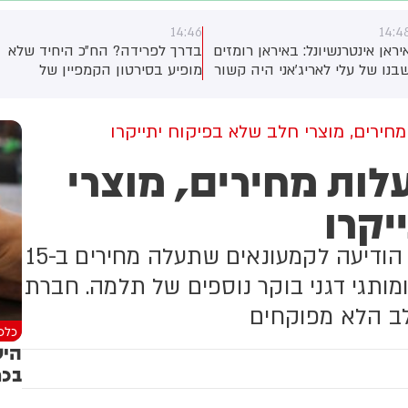
14:46
14:4
יראן אינטרנשיונל: באיראן רומזים
בדרך לפרידה? הח״כ היחיד שלא
בנו של עלי לאריג'אני היה קשור
מופיע בסירטון הקמפיין של
חיסולו. חבר הפרלמנט אסמאעיל
'ביחד' - יואב סגלוביץ
ות'רי, חבר בוועדת הביטחון
לאומי של הפרלמנט, אמר כי
 מחירים, מוצרי חלב שלא בפיקוח יתייקרו
ידע שנמסר לו "מצביע על כך"
עלות מחירים, מוצרי
שיחת טלפון שבה היה מעורב
נו של לריג'אני, מורטזא, זוהתה
יקרו
ליל התקיפה - ובכך נחשף
יקומו של אביו. סוכנות הידיעות
איראנית מיזאן טוענת כי
חברת יוניליוור מעלה מחירים, החברה הודיעה לקמעונאים שתעלה מחירים ב-15
חקירה המשפטית לא תומכת
גרסה הזו
מותגי דגני בוקר נוספים של תלמה. חברת
ב הלא מפוקחים
כלכל
היש
בכר