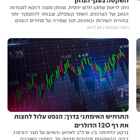
ניתן לראות שחקן חדש יחסית, שנותן מענה דווקא לנקודות
הכאב של הצרכנים. האתר קומפלט, שבוחר להתמקד יותר
בחוויית השירות ובאיכות, תוך שמירה על מחירים הוגנים
כתבה מקודמת
16.07.26
התרחיש האימתני בדרך: הנפט עלול לחצות
את רף 120 הדולרים
ברקע הלחימה בין ארה"ב לאיראן והאיום על מצר הורמוז,
בבנק ההשקעות מזהירים מזינוק חד במחירי האנרגיה