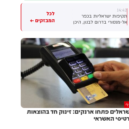
14:39
14:42
לכל
תקיפות ישראליות בכפר
משרד הבריאות עדכן כי אדם כי
המבזקים ←
אל-מנסורי בדרום לבנון, היכן
בן 70 שחלה בקדחת מערב
שאתמול יצאה התרעת פינוי של
הנילוס בחודש יולי - נפטר לאחר
צה"ל לתושבים
שאושפז בעקבות סיבוכי
המחלה. מתחילת השנה אובחנו
עד כה עשרה חולים במחלה.
המשרד להגנת הסביבה ומשרד
הבריאות מעדכנים על לכידת
יתושות נגועות בנגיף קדחת
מערב הנילוס בתל אביב, טייבה,
טירה, קלנסווה ובמועצה
האזורית לב השרון
י
ראלים פתחו ארנקים: זינוק חד בהוצאות
טיסי האשראי