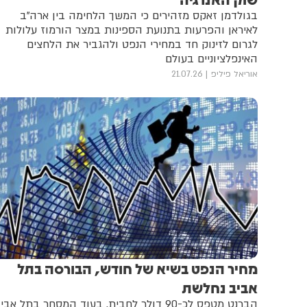
בגולדמן זאקס מזהירים כי המשך הלחימה בין ארה"ב
לאיראן והפרעות בתנועת הספינות במצר הורמוז עלולות
לגרום לזינוק חד במחירי הנפט ולהגביר את הלחצים
האינפלציוניים בעולם
אוריאל פיליפ
21.07.26
מחיר הנפט בשיא של חודש, הבורסה בתל
אביב נחלשת
הברנט מטפס לכ-90 דולר לחבית, בעוד המסחר בתל אבי