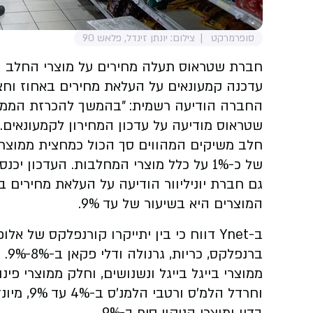
סופרמרקט
צילום: יונתן זינדל, פלאש 90
חברת שטראוס תעלה מחירים על מוצרי החלב ה
עדכנה קמעונאים על העלאת מחירים באחוז וחצי מ-3 בי
החברה הודיעה רשמית: "בהמשך להכרזת הממש
שטראוס מודיעה על עדכון המחירון לקמעונאים. 
של כ-1% על כלל מוצרי המחלבות. העדכון יכנס לתוקף אחרי חג השבועות, ב-3.6.2025".
המוצרים היא בשיעור של עד 9%.
ב-Ynet דווח כי בין יתייקרו קורנפלקס של 