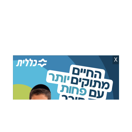
X
החלוקה בביתר | יהושע פרוכטר