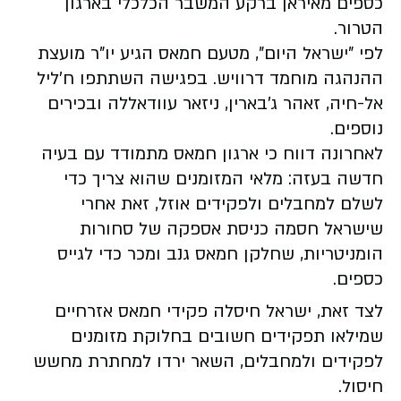
כספים מאיראן ברקע המשבר הכלכלי בארגון
הטרור.
לפי "ישראל היום", מטעם חמאס הגיע יו"ר מועצת
ההנהגה מוחמד דרוויש. בפגישה השתתפו ח'ליל
אל-חיה, זאהר ג'בארין, ניזאר עוודאללה ובכירים
נוספים.
לאחרונה דווח כי ארגון חמאס מתמודד עם בעיה
חדשה בעזה: מלאי המזומנים שהוא צריך כדי
לשלם למחבלים ולפקידים אוזל, זאת אחרי
שישראל חסמה כניסת אספקה ​​של סחורות
הומניטריות, שחלקן חמאס גנב ומכר כדי לגייס
כספים.
לצד זאת, ישראל חיסלה פקידי חמאס אזרחיים
שמילאו תפקידים חשובים בחלוקת מזומנים
לפקידים ולמחבלים, השאר ירדו למחתרת מחשש
חיסול.