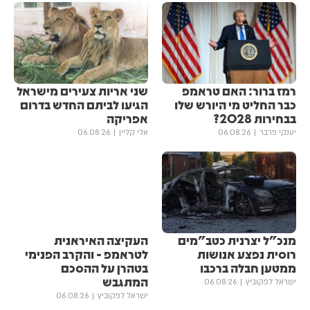
רמז ברור: האם טראמפ
שני אריות צעירים מישראל
כבר החליט מי היורש שלו
הגיעו לביתם החדש בדרום
בבחירות 2028?
אפריקה
יענקי פרבר
06.08.26
אלי קליין
06.08.26
מנכ"ל יצרנית כטב"מים
העקיצה האיראנית
רוסית נפצע אנושות
לטראמפ - והקרב הפנימי
ממטען חבלה ברכבו
בטהרן על ההסכם
המתגבש
ישראל לפקוביץ
06.08.26
ישראל לפקוביץ
06.08.26