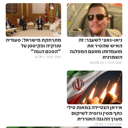
ניאו-נאצי לשעבר: זה
מתרחקת מישראל: סעודיה
האיש שהסיר את
טורקיה ופקיסטן על
מועמדותו מטעם המפלגה
"הסכם הגנה"
השמרנית
יענקי פרבר
14:39
יענקי פרבר
06.08.26
איראן הצטיידה במאות טילי
כתף מסין ורוסיה לשיקום
מערך ההגנה האווירית
יענקי פרבר
12:50