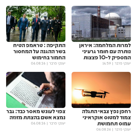
למרות המלחמה: איראן
התקיפה : טראמפ הטיח
נותרה עם חומר גרעיני
בשר ההגנה על המחסור
המספיק ל-10 פצצות
החמור בחימוש
יענקי פרבר
14:59
יענקי פרבר
06.08.26
רחפן נפץ צבאי התגלה
צפוי לעונש מאסר כבד: גבר
צמוד למטוס אוקראיני
נמצא אשם בהצתת מזוזה
עמוס תחמושת
יענקי פרבר
06.08.26
יענקי פרבר
06.08.26