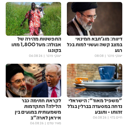
דיווח: מוג'תבא חמינאי
התפשטות מהירה של
במצב קשה ועשוי למות בכל
אבולה: מעל 1,800 מתו
רגע
בקונגו
יענקי פרבר
08:08
יענקי פרבר
06.08.26
"משפיל מאוד": הישראלי
לקראת חתימה כבר
נדחה במסעדה בברלין בגלל
הלילה? התקדמות
זהותו - ותובע
משמעותית במגעים בין
איראן לארה"ב
חיים בלוי
06.08.26
מאיר שלם
06.08.26