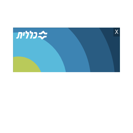
טראמפ יוצא נגד בית
מאגרי החימוש של ארה"ב
המשפט העליון: לתינוקות
מידלדלים בעקבות
X
בארה"ב לא תהיה אזרחות
המלחמה באיראן
אוטומטית
יענקי פרבר
08.08.26
אוריאל פיליפ
07.08.26
טראמפ דורש: עונשי מאסר
צעיר סומלי הסתער עם
ארוכים למדליפי מלאי
סכין על האוהל הישראלי
החימוש
בפסטיבל בקנדה
יענקי פרבר
07.08.26
יענקי פרבר
08.08.26