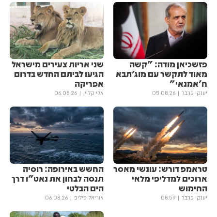
פזשכיאן מודה: "קשה
שני אריות צעירים מישראל
מאוד לתקשר עם מוג'תבא
הגיעו לביתם החדש בדרום
ח'אמנאי"
אפריקה
יענקי פרבר
05.08.26
אלי קליין
06.08.26
טראמפ דורש: עונשי מאסר
החשש באירופה: רוסיה
ארוכים למדליפי מלאי
תנסה לבחון את נאט"ו דרך
החימוש
הים הבלטי
יענקי פרבר
08:59
אוריאל פיליפ
06.08.26