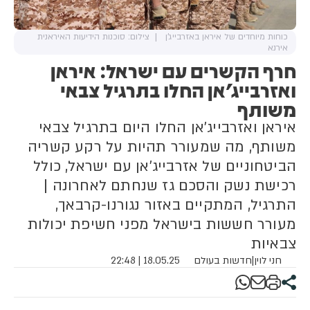
כוחות מיוחדים של איראן באזרבייג'ן
צילום: סוכנות הידיעות האיראנית
אירנא
חרף הקשרים עם ישראל: איראן
ואזרבייג'אן החלו בתרגיל צבאי
משותף
איראן ואזרבייג'אן החלו היום בתרגיל צבאי
משותף, מה שמעורר תהיות על רקע קשריה
הביטחוניים של אזרבייג'אן עם ישראל, כולל
רכישת נשק והסכם גז שנחתם לאחרונה |
התרגיל, המתקיים באזור נגורנו-קרבאך,
מעורר חששות בישראל מפני חשיפת יכולות
צבאיות
חני לוין
|
חדשות בעולם
18.05.25 | 22:48