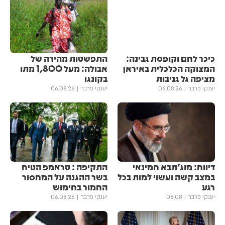
כיכר לחם וקופסת גבינה:
התפשטות מהירה של
המצוקה הכלכלית באיראן
אבולה: מעל 1,800 מתו
מציפה גל גניבות
בקונגו
יענקי פרבר
06.08.26
יענקי פרבר
06.08.26
דיווח: מוג'תבא חמינאי
התקיפה : טראמפ הטיח
במצב קשה ועשוי למות בכל
בשר ההגנה על המחסור
רגע
החמור בחימוש
יענקי פרבר
08:08
יענקי פרבר
06.08.26