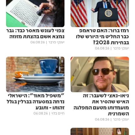
רמז ברור: האם טראמפ
צפוי לעונש מאסר כבד: גבר
כבר החליט מי היורש שלו
נמצא אשם בהצתת מזוזה
בבחירות 2028?
יענקי פרבר
06.08.26
יענקי פרבר
06.08.26
ניאו-נאצי לשעבר: זה
"משפיל מאוד": הישראלי
האיש שהסיר את
נדחה במסעדה בברלין בגלל
מועמדותו מטעם המפלגה
זהותו - ותובע
השמרנית
חיים בלוי
06.08.26
יענקי פרבר
06.08.26