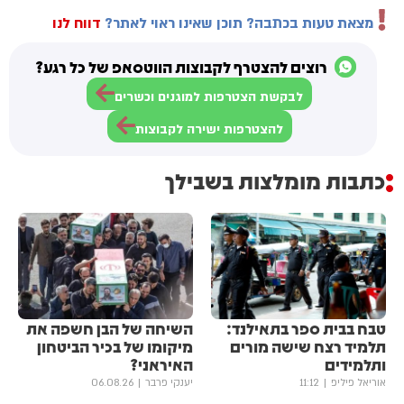
מצאת טעות בכתבה? תוכן שאינו ראוי לאתר?
דווח לנו
רוצים להצטרף לקבוצות הווטסאפ של כל רגע?
לבקשת הצטרפות למוגנים וכשרים
להצטרפות ישירה לקבוצות
כתבות מומלצות בשבילך
טבח בבית ספר בתאילנד:
השיחה של הבן חשפה את
תלמיד רצח שישה מורים
מיקומו של בכיר הביטחון
ותלמידים
האיראני?
אוריאל פיליפ
11:12
יענקי פרבר
06.08.26