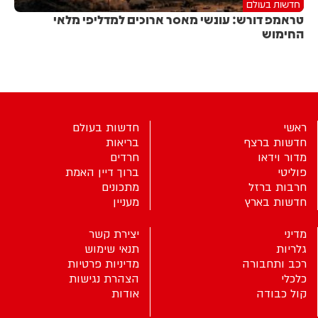
חדשות בעולם
טראמפ דורש: עונשי מאסר ארוכים למדליפי מלאי
החימוש
ראשי
חדשות בעולם
חדשות ברצף
בריאות
מדור וידאו
חרדים
פוליטי
ברוך דיין האמת
חרבות ברזל
מתכונים
חדשות בארץ
מעניין
מדיני
יצירת קשר
גלריות
תנאי שימוש
רכב ותחבורה
מדיניות פרטיות
כלכלי
הצהרת נגישות
קול כבודה
אודות