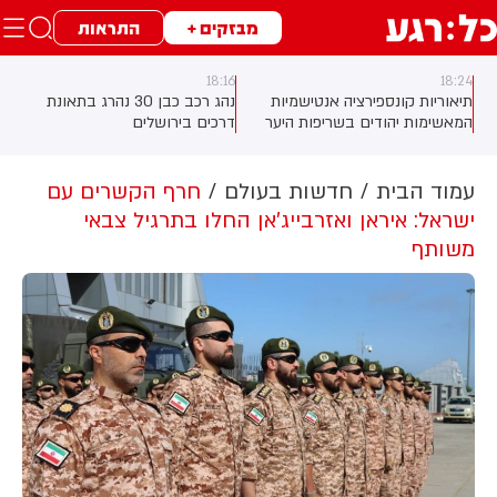
מבזקים +
התראות
18:16
18:24
תיאוריות קונספירציה אנטישמיות
נהג רכב כבן 30 נהרג בתאונת
המאשימות יהודים בשריפות היער
דרכים בירושלים
באירופה מתפשטות באופן מכוון
ברשתות החברתיות, כך עולה
מניתוח חדש של CyberWell, ארגון
עמוד הבית
חדשות בעולם
חרף הקשרים עם
המנטר אנטישמיות ברשת. הדו"ח
ישראל: איראן ואזרבייג'אן החלו בתרגיל צבאי
מצא כי פוסטים זהים ב-X שותפו
משותף
בצרפתית, אנגלית וספרדית, בטענה
שיהודים הם שהציתו במכוון את
השריפות בצרפת, ספרד ונורבגיה
בטרה להרוויח פוליטית או כלכלית
מהמצב.