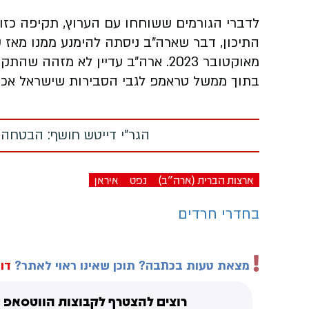
לדברי הגורמים ששוחחו עם הערוץ, תקיפה כזו 
התיכון, דבר שארה"ב ניסתה להימנע ממנו מא
מאוקטובר 2023. ארה״ב עדיין לא מ
בתוך ממשל טראמפ לגבי הסבירות שישראל אכן
הגר"י דייטש חושף: הבטחה
ארצות הברית (ארה"ב)
נפט
איראן
בחדרי חרדים
מצאת טעות בכתבה? תוכן שאינו ראוי לאתר?
דוו
רוצים להצטרף לקבוצות הווטסאפ ש