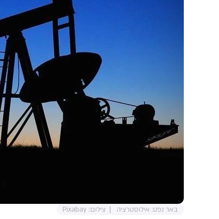
באר נפט: אילוסטרציה
צילום: Pixabay