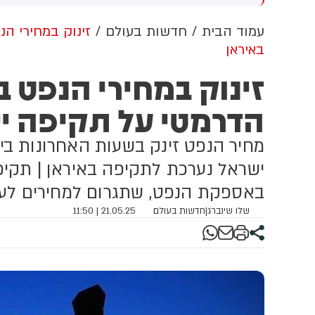
מציין בהודעתו שמדובר בהפרה
ה
של חזבאללה, לא מאשים את
ב
עמוד הבית
חדשות בעולם
זינוק במחירי ה
חזבאללה בהפרת הפסקת האש
ל
באיראן
ולא מתחייב להגיב עליה. צה״ל
ה
אתמול הגדיר בהודעה רשמית
ב
זינוק במחירי הנפט 
את האירוע כ״הפרה בוטה של
ה
ארגון הטרור חזבאללה״
מ
הדרמטי על תקיפה י
ט
ישראל נערכת לתקיפה באיראן | תקיפ
באספקת הנפט, שתגרום למחירים לע
שלו שינברג
|
חדשות בעולם
21.05.25 | 11:50