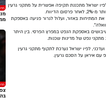
רי הנפט מזנקים עקב הדיווח ברשת CNN לפיו ישראל מתכננת תקיפה אפשרית על מתקני גרעין
חדש
ם הדיווח.
מנכ
 את המתיחות באזור, ועלול לגרור פגיעה באספקת
ממט
ואלה".
יבושים באספקת הנפט במפרץ הפרסי. בין היתר
מתקני נפט של מדינות שכנות.
עדכני, לפיו ישראל נערכת לתקוף מתקני גרעין
 עם איראן על הסכם גרעין.
חדש
צפו
בהצ