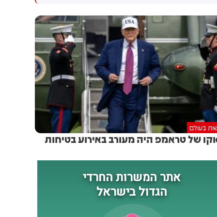
נפצעו עוד 4 לוחמי מילואים
בלבנון. 4 לוחמים נוספים נפצעו
באורח קשה: אתמול (ד')
קשה בתקרית
בסביבות השעה 12:00, כוח
צה"ל מצוות הקרב החטיבתי 55
פעלו במרחב הכפר מג׳דל זון
שבדרום לבנון לטיהור המרחב
והשמדת תשתיות טרור. במהלך
הפעילות, הכוח נכנס למבנה
במרחב. בעת כניסת הכוח למבנה
- התרחש פיצוץ, ככל הנראה של
מטען חבלה שהוטמן במקום.
כתוצאה מהפיצוץ, נפלו רס״ן
ות בעולם
(מיל׳) הראל בירנשטוק ז״ל ורס״ם
קו של טראמפ היה מעורב באירוע בטיחות
(מיל׳) תמיר וקנין ז״ל, ונפצעו
ארבעה לוחמי צה"ל במילואים
באורח קשה. הלוחמים פונו
לקבלת טיפול רפואי
ומשפחותיהם עודכנו. לאחר
האירוע, חיל האוויר וכוחות
תותחנים תקפו מטרות במרחב.