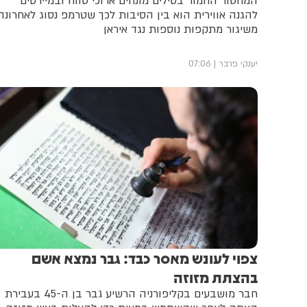
המחסור החמור בטילים מונחים ארוכי טווח ובמיירטים
להגנה אווירית הוא בין הסיבות לכך שטרמפ נסוג לאחרונה
משיגור מתקפות נוספות נגד איראן
יענקי פרבר
07:06
צפוי לעונש מאסר כבד: גבר נמצא אשם
בהצתת מזוזה
חבר מושבעים בקליפורניה הרשיע גבר בן ה-45 בעבירת