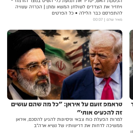
הפסקת האש, יסדיר את תנועת כלי השיט במצר הורמוז -
ויחזיר את הצדדים לשולחן המשא ומתן | הכרזה עשויה
להתפרסם כבר הלילה • כל הפרטים
מאיר שלם
00:07
טראמפ זועם על איראן: "כל מה שהם עושים
זה להכעיס אותי"
למרות הפעלת כוח צבאי וניסיונות להגיע להסכם, איראן
ממשיכה לדחות את דרישותיו של נשיא ארה"ב
ו