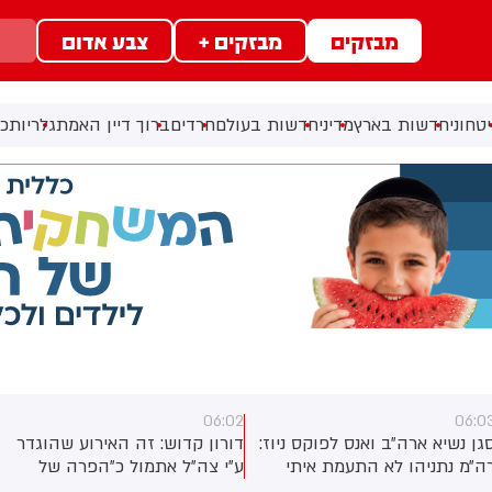
מבזקים
מבזקים +
צבע אדום
טחוני
חדשות בארץ
מדיני
חדשות בעולם
חרדים
ברוך דיין האמת
גלריות
כל
06:02
06:0
גן נשיא ארה״ב ואנס לפוקס ניוז:
דורון קדוש: זה האירוע שהוגדר
ה״מ נתניהו לא התעמת איתי
ע״י צה״ל אתמול כ״הפרה של
פגישה בבלייר האוס. ישראל
הפסקת האש״. ועם זאת, לפי