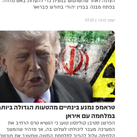
הצתה לאחר שהשתמש במצית כדי להעלות באש מזוזה
בפתח מבנה בבניין יהודי בחודש פברואר
יענקי פרבר
07:13
טראמפ נמנע בינתיים מהטעות הגדולה ביותר
במלחמה עם איראן
הפרשן סטיבן קולינסון טוען כי הנשיא טרם הרחיב את
המערכה מעבר ליכולתו לשלוט בה, אך מזהיר שהמשך
הלחימה עלול להפוך למלחמת התשה שתעצב את מורשת