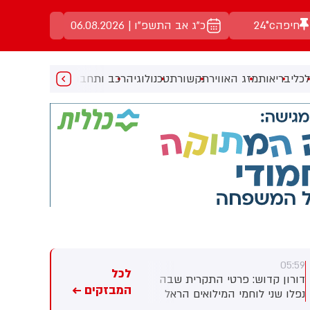
חיפה
24°c
כ"ג אב התשפ"ו | 06.08.2026
כלי
בריאות
מזג האוויר
תקשורת
טכנולוגיה
רכב ותחבורה
מעניין
מוזיקה
מ
05:59
05:59
לכל
דורון קדוש: פרטי התקרית שבה
ניצן שפירא: הותר לפרסום: רס"ן
המבזקים ←
נפלו שני לוחמי המילואים הראל
הראל בירנשטוק ז"ל ורס"ם תמיר
בירנשטוק ותמיר וקנין ז״ל, ובה
וקנין ז"ל נפלו מפיצוץ מטען