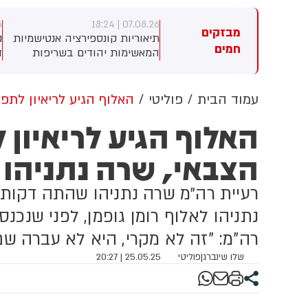
6
07.08.26 | 18:24
07.08.26 | 1
מבזקים
 פצועים, בהם שני ילדים,
תיאוריות קונספירציה אנטישמיות
חמים
רגות שונות מהתהפכות
המאשימות יהודים בשריפות
ד
קטורון סמוך לחוף הצפוני
היער באירופה מתפשטות באופן
שדוד. צוותי מד"א העניקו להם
מכוון ברשתות החברתיות, כך
פול רפואי בזירה
עולה מניתוח חדש של
עמוד הבית
פוליטי
האלוף הגיע לריאיון לתפ
CyberWell, ארגון המנטר
האלוף הגיע לריאיון 
אנטישמיות ברשת. הדו"ח מצא כי
פוסטים זהים ב-X שותפו
הצבאי, שרה נתניהו 
בצרפתית, אנגלית וספרדית,
בטענה שיהודים הם שהציתו
במכוון את השריפות בצרפת,
רעיית רה״מ שרה נתניהו שהתה דקות
ספרד ונורבגיה בטרה להרוויח
פוליטית או כלכלית מהמצב.
נתניהו לאלוף רומן גופמן, לפני שנכנ
רה"מ: "זה לא מקרי, היא לא עברה ש
שלו שינברג
|
פוליטי
25.05.25 | 20:27