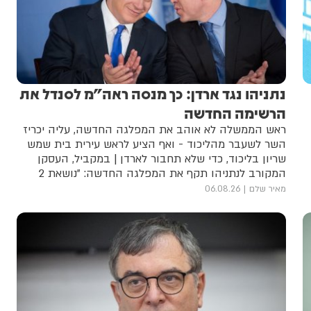
נתניהו נגד ארדן: כך מנסה ראה"מ לסנדל את
הרשימה החדשה
ראש הממשלה לא אוהב את המפלגה החדשה, עליה יכריז
השר לשעבר מהליכוד - ואף הציע לראש עירית בית שמש
שריון בליכוד, כדי שלא תחבור לארדן | במקביל, העסקן
המקורב לנתניהו תקף את המפלגה החדשה: "נושאת 2
דגלים: רק לא ביבי ושנאת חרדים"
מאיר שלם
06.08.26