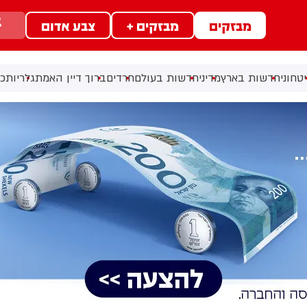
מבזקים
מבזקים +
צבע אדום
טחוני
חדשות בארץ
מדיני
חדשות בעולם
חרדים
ברוך דיין האמת
גלריות
כל