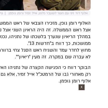
אלוף דוד זיני עם השר לשעבר גלנט, אייל זמיר ורומן גופמן
צי
האלוף רומן גופן, מזכירו הצבאי של ראש הממשל
אצל ראש הממשלה. זה היה הראיון השני אצל נ
במהלך הריאיון שנערך בלשכתו של נתניהו, נכנ
ממושכות, כך דווח ב"חדשות 13".
מחוץ לחדר עמד והשגיח ראש הסגל צחי ברוורמן.
לא עברה שם במקרה. זה מעין ״ריאיון״".
הבוקר דווח כי הפגישה הקצרה של נתניהו האל
רק מאחורי גבו של הרמטכ"ל אייל זמיר, אלא ג
אלוף רומן גופמן.
X