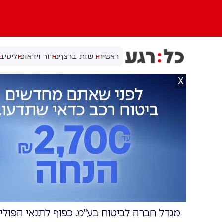
ראשי
חדשות ברצף
מדור וידאו
פוליטי
בי
X