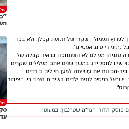
פולי
"כב
השי
לה מסרה: "ערוץ 13 מזמן הפך לערוץ תעמולה שקרי של תנועת קפלן, ולא בכדי
נתוני רייטינג אפסיים".
ה נתניהו מעולם לא השתתפה בראיון קבלה של
נוי שלו לתפקידו. במשך שנים אתם מעלילים שקרים
יד-מכוונת את עשייתה למען חיילים בודדים,
ישראל כפסיכולוגית ילדים בשירות הציבורי. הציבור
וס".
פולי
סקר
 פוסק הדור, הגר"מ שטרנבוך, במעונו!
עדי