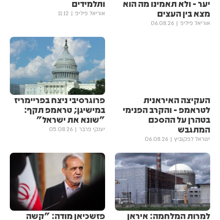
יער - ולא תאמינו מה הוא
ותלמידים
מצא בין העצים
אוריאל פיליפ
11:12
אוריאל פיליפ
06.08.26
העקיצה האיראנית
פרוגרסיבי ניצח בפריימריז
לטראמפ - והקרב הפנימי
במישיגן; טראמפ תקף:
בטהרן על ההסכם
"שונא את ישראל"
המתגבש
יענקי פרבר
05.08.26
ישראל לפקוביץ
06.08.26
למרות המלחמה: איראן
פזשכיאן מודה: "קשה