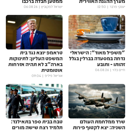
מערך ההגנה האווירית
ממטען חבלה ברכבו
יענקי פרבר
12:50
ישראל לפקוביץ
06.08.26
"משפיל מאוד": הישראלי
טראמפ יוצא נגד בית
נדחה במסעדה בברלין בגלל
המשפט העליון: לתינוקות
זהותו - ותובע
בארה"ב לא תהיה אזרחות
אוטומטית
חיים בלוי
06.08.26
אוריאל פיליפ
09:04
שרד ממלחמת העולם
טבח בבית ספר בתאילנד:
השניה: יצא לקטוף פירות
תלמיד רצח שישה מורים