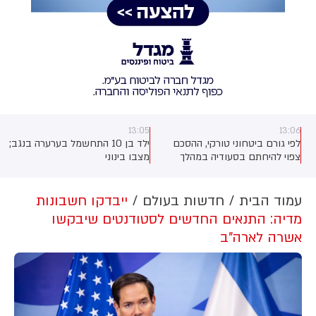
13:05
13:06
לפי גורם ביטחוני טורקי, ההסכם
ילד בן 10 התחשמל בערערה בנגב;
ת
צפוי להיחתם בסעודיה במהלך
מצבו בינוני
ד
פגישה בין יורש העצר מוחמד בן
סלמאן, נשיא טורקיה, רג'פ טאיפ
ארדואן וראש ממשלת פקיסטן,
עמוד הבית
חדשות בעולם
ייבדקו חשבונות
שהבז שריף
מדיה: התנאים החדשים לסטודנטים שיבקשו
אשרה לארה"ב