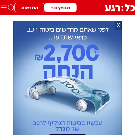
מבזקים +
התראות
X