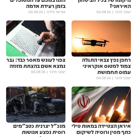
האיראני?
בזמן רעידת אדמה
יענקי פרבר
06.08.26
אוריאל פיליפ
06.08.26
רחפן נפץ צבאי התגלה
צפוי לעונש מאסר כבד: גבר
צמוד למטוס אוקראיני
נמצא אשם בהצתת מזוזה
עמוס תחמושת
יענקי פרבר
06.08.26
יענקי פרבר
06.08.26
איראן הצטיידה במאות טילי
מנכ"ל יצרנית כטב"מים
כתף מסין ורוסיה לשיקום
רוסית נפצע אנושות