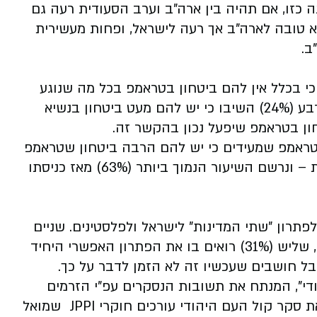
(46%) חושבים שהבנה כזו, אם תהיה בין ארה"ב וערב הסעודית רעה גם
 שליש (34%) סבורים שהיא טובה לארה"ב אך רעה לישראל, ופחות מעשירית
ב.
חודש כי בכלל אין להם ביטחון בטראמפ בכל מה שנוגע
לפעולות נגד האנטישמיות המתגברת בארה״ב. רבע (24%) השיבו כי יש להם מעט ביטחון בנשיא
טראמפ שמעידים כי יש להם הרבה ביטחון שטראמפ
יעשה את הדבר הנכון לגבי המאבק באנטישמיות – ונרשם השיעור הנמוך ביותר (63%) מאז כניסתו
רון "שתי המדינות" לישראל ולפלסטינים. שניים
מכל חמישה מחברי הפאנל מתנגדים להסדר זה, שליש (31%) רואים בו את הפתרון האפשרי היחיד
י", המנתח את תשובות הנסקרים עפ"י הזרמים
הפוליטיים והדתיים המרכזיים ביהדות ארה"ב. את סקר קול העם היהודי עורכים חוקרי JPPI שמואל