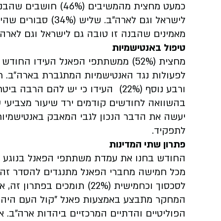
כמעט מחצית מהמשיבים 
לישראל וגם לארה"ב.
מאמינים שהבנה זו טובה גם לישראל וגם לארה"
טיפול באנטישמיות
מחצית (52%) ממשתתפי הפאנל העידו ה
ורבע נוסף (22%) העידו כי יש להם הרבה ביטחון בטראמפ שיפעל נכון בהקשר זה.
בהשוואה לחודשים קודמים ירד שיעור מצביעי 
לתפקיד.
פתרון שתי המדינות
החודש בחנו את עמדת משתתפי הפאנל בנוגע לפת
לסכסוך וכחמישית (22%) תומכים בפתרון זה, אבל חושבים שעכשיו זה לא הזמן לדבר על כך.
המחקר מתבצע באמצעות פאנל "קול העם היהוד