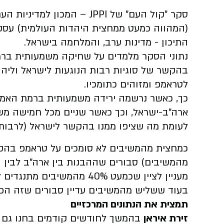
סקר "קול העם" של JPPI – המכ
(המהווה כמעט ממחצית היהדות העולמית) עס
התיכון - מדינות ערב, והמלחמה בישראל.
נתוני הסקר מלמדים על שחיקה משמעותית ברמ
בהקשר של סוגיות רבות הנוגעות לישראל וליהו
לטראמפ ומזוהים כתומכיו.
כך, כאשר נרשמה ירידה משמעותית ברמת האמון
ארה"ב-ישראל, וכך כאשר שניים מכל חמישה מש
לעומת מה שציפו ממנו בהקשר לישראל (לרבות
כמחצית מהמשיבים לא סומכים על טראמפ בהקשר
מהמשיבים) סבורים שההבנות בין ארה"ב לבין ה
מעניין לציין שכמעט 40% מהמ
בעוד ששליש מהמשיבים עדיין סבורים שזה הפת
תמצית את הנתונים המרכזיים
זירת איראן
בהמשך לחודשים קודמים בחנו גם 