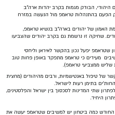
ון למדיניות העם היהודי, הבודק מגמות בקרב יהדות ארה"ב
ק הפעם בהתנהלות טראמפ מול הנעשה במזרח
ת האמון של יהודים בארה"ב בנשיא טראמפ,
דים. שחיקה זו נרשמת גם בקרב יהודים שהצביעו
 שטראמפ יפעל נכון בהקשר לאיראן וליחסי
יבים מעידים כי טראמפ מתפקד באופן פחות טוב
 שליש ממצביעי טראמפ).
 של טיפול באנטישמיות, ורבים מהיהודים (מחצית
חות'ים בתימן רעות לישראל.
שיבים מתנגדים לפתרון שתי המדינות לסכסוך בין ישראל והפלסטינים,
רון היחיד.
החודש כמה ביטחון יש למשיבים שטראמפ יעשה את