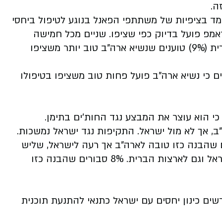
ה.
 בציפיות של משתתפי הפאנל בנוגע לטיפול ביחסי
אמפ פועל בדיוק כפי שציפו. שניים מכל חמישה
מעידים כי טראמפ פחות טוב ממה שציפו, ועשירית (9%) טוענים שנשיא ארה"ב טוב יותר משציפו
עשרה מצביעי טראמפ (29%) מעידים כי נשיא ארה"ב פועל פחות טוב משציפו בטיפולו
כי הוא עוצר את המבצע נגד החות'ים בתימן.
ב, אך לא מול ישראל. התקיפות נגד ישראל נמשכות.
נל חושבים שהבנה כזו טובה לארה"ב אך רעה לישראל, שליש
(34%) נוספים סבורים שהבנה כזו רעה גם לישראל וגם לארצות הברית. 8% סבורים שהבנה כזו
שים כינון יחסים עם ישראל כתנאי להתנעת תוכנית