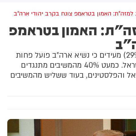
דרום המדינה. על פי הדיווח, בין
פצועים - ילד בן 4.
 למזה"ת: האמון בטראמפ צונח בקרב יהודי ארה"ב
זה"ת: האמון בטראמפ
ה"ב
שלושה מכל עשרה מצביעי טראמפ (29%) מעידים כי נשיא ארה"ב פועל פחות
טוב משציפו בטיפולו ביחסי ארה"ב-ישראל. כמעט 40% מהמשיבים מתנגדים
ראל והפלסטינים, בעוד ששליש מהמשיבים