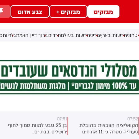
מבזקים
מבזקים +
צבע אדום
טחוני
חדשות בארץ
מדיני
חדשות בעולם
חרדים
ברוך דיין האמת
גלריות
כל
07:51
07:5
קואליציה הצבאית בהובלת
בן 25 טבע למוות סמוך לחוף
סעודיה מסרה כי 11 אזרחים
ירושלים בבת ים.
פצעו בתקיפה של החות'ים