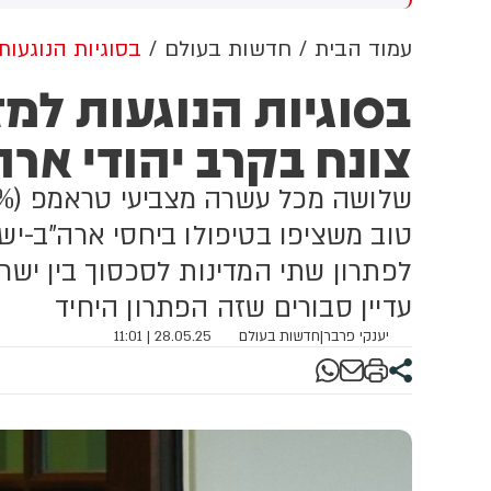
ודשת של הר הגעש אטנה.
המקורבים לנשיא איראן מסרו
ב
לאתר האופוזיציה IranWire כי
ה
עמוד הבית
חדשות בעולם
בסוגיות הנוגעות
השיח על מצבו מדובר בדרגים
בסוגיות הנוגעות למ
הבכירים ביותר במשטר.
לדבריהם, חמינאי לא נפגש עם
צונח בקרב יהודי אר
אף חבר קבינט מאז התקיפה
האמריקנית שבה נהרג אביו ובני
משפחה נוספים.
לפתרון שתי המדינות לסכסוך בין יש
עדיין סבורים שזה הפתרון היחיד
יענקי פרבר
|
חדשות בעולם
28.05.25 | 11:01