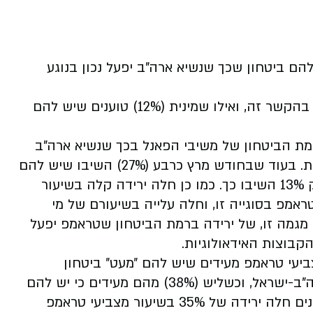
 אין להם ביטחון שכך שנשיא ארה"ב יפעל נכון בנוגע
כרבע (28%) מעידים כי יש להם מעט ביטחון בו בהקשר זה, ואילו שמינית (12%) טוענים שיש להם
מת הביטחון של משיבי הפאנל בכך שנשיא ארה"ב
יעשה את הדבר הנכון בנוגע ליחסים בין המדינות. בעוד שבחודש מרץ כרבע (27%) השיבו שיש להם
״הרבה״ בטחון בטראמפ בהקשר זה, החודש רק 13% השיבו כך. כמו כן חלה ירידה קלה בשיעור
אמפ בסוגייה זו, וחלה עלייה בשיעורם של מי
. מגמה זו, של ירידה ברמת הביטחון שטראמפ יפעל
קבוצות האידאולוגיות.
י הצבעה, כמעט מחצית (46%) ממצביעי טראמפ מעידים שיש להם ״מעט״ ביטחון
שהנשיא יעשה את הדבר הנכון בנוגע ליחסי ארה"ב-ישראל, וכשליש (38%) מהם מעידים כי יש להם
הרבה ביטחון בו בהקשר זה. בחודשיים האחרונים חלה ירידה של 35% בשיעור מצביעי טראמפ