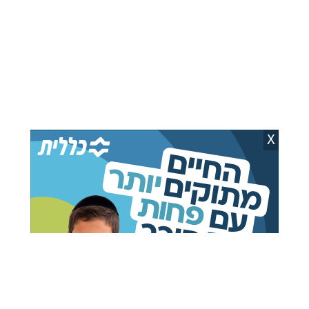
חמאס נהרג בתקיפת רכב
בירנשטוק ותמיר וקנין
בעיר עזה
הי"ד נהרגו בדרום לבנון | כל
הפרטים
קובי ברקת
02.08.26
יענקי פרבר
06.08.26
X
עמית שחרר למעצר בית
תיעדו בתי אנשי ביטחון ואת
חייל שהיה במגע עם סוכן
הר הרצל לפני הגעת
איראני
נתניהו: שניים נאשמים
בריגול
מאיר רוזן
03.08.26
יצחק וייס
06.08.26