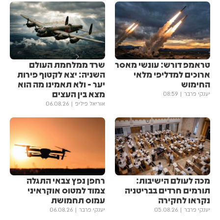
טראמפ דורש: עונשי מאסר
שרד ממלחמת העולם
ארוכים למדליפי מלאי
השניה: יצא לקטוף פירות
החימוש
יער - ולא תאמינו מה הוא
מצא בין העצים
יענקי פרבר
08:59
אוריאל פיליפ
06.08.26
מכה לעולם הישיבות:
רחפן נפץ צבאי התגלה
תורמים חרדים בבריטניה
צמוד למטוס אוקראיני
נקראו לחקירה
עמוס תחמושת
יענקי פרבר
05.08.26
יענקי פרבר
06.08.26