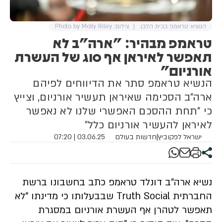
הנשיא טראמפ בבית הלבן
צילום: Photo by Molly Riley
טראמפ מבהיר: "ארה"ב לא
תאפשר לאיראן אף סוג של העשרת
אורניום"
הנשיא טראמפ סתר את הדיווחים לפיהם
ארה"ב הסכימה שאיראן תעשיר אורניום, וצייץ
כי "תחת ההסכם האפשרי שלנו לא נאפשר
לאיראן להעשיר אורניום כלל"
ישראל לפקוביץ
|
חדשות בעולם
03.06.25 | 07:20
נשיא ארה"ב דונלד טראמפ כתב בחשבונו ברשת
החברתית Truth Social שבבעלותו כי מדינתו "לא
תאפשר לטהרן אף העשרת אורניום במסגרת