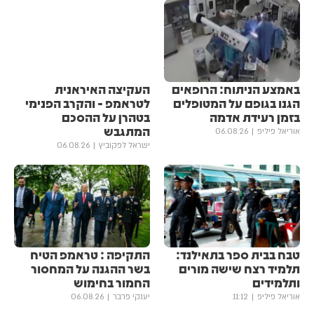
באמצע הניתוח: הרופאים
העקיצה האיראנית
הגנו בגופם על המטופלים
לטראמפ - והקרב הפנימי
בזמן רעידת אדמה
בטהרן על ההסכם
המתגבש
אוריאל פיליפ
06.08.26
ישראל לפקוביץ
06.08.26
טבח בבית ספר בתאילנד:
התקיפה : טראמפ הטיח
תלמיד רצח שישה מורים
בשר ההגנה על המחסור
ותלמידים
החמור בחימוש
אוריאל פיליפ
11:12
יענקי פרבר
06.08.26