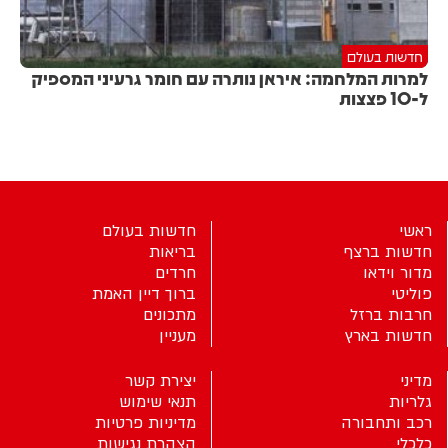
חדשות בעולם
למרות המלחמה: איראן נותרה עם חומר גרעיני המספיק
ל-10 פצצות
ראשי
חדשות בעולם
חדשות ברצף
בריאות
מדור וידאו
חרדים
פוליטי
ברוך דיין האמת
חרבות ברזל
מתכונים
חדשות בארץ
מעניין
מדיני
יצירת קשר
גלריות
תנאי שימוש
רכב ותחבורה
מדיניות פרטיות
כלכלי
הצהרת נגישות