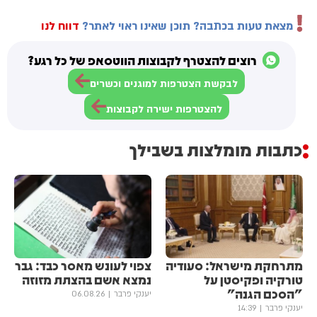
מצאת טעות בכתבה? תוכן שאינו ראוי לאתר?
דווח לנו
רוצים להצטרף לקבוצות הווטסאפ של כל רגע?
לבקשת הצטרפות למוגנים וכשרים
להצטרפות ישירה לקבוצות
כתבות מומלצות בשבילך
מתרחקת מישראל: סעודיה
צפוי לעונש מאסר כבד: גבר
טורקיה ופקיסטן על
נמצא אשם בהצתת מזוזה
"הסכם הגנה"
יענקי פרבר
06.08.26
יענקי פרבר
14:39