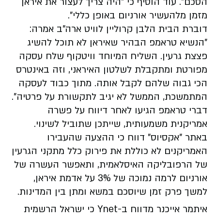
הסכם". עוד הוסיף כי "היה צריך לעצור את איראן
מזמן מלהעשיר אורניום באופן כללי".
דוברת הבית הלבן קרוליין לוויט ארה"ב אמרה:
"הנשיא טראמפ הבהיר שאיראן לא תוכל להשיג
פצצת גרעין. השליח המיוחד וויטקוף שלח עסקה
מפורטת ומתקבלת לשלטון האיראני, וזה באינטרס
הכי גבוה שלהם לקבל אותה. מתוך כבוד לעסקה
המתמשכת, הממשל לא יגיב לתקשורת על פרטיה".
דברי טראמפ הגיעו לאחר דיווח על פשרה
אמריקנית משמעותית, שייתכן שתוביל לשינוי.
באתר "אקסיוס" דווח כי ההצעה שהעבירו
האמריקנים לא כוללת את פירוק כלל מתקני הגרעין
של הרפובליקה האיסלאמית, ותאפשר העשרה של
אורניום לרמה נמוכה של 3% על אדמת איראן,
למשך פרק זמן שיוסכם במשא ומתן בין המדינות.
איתמר אייכנר מדווח ב-Ynet כי ישראל הרשמית