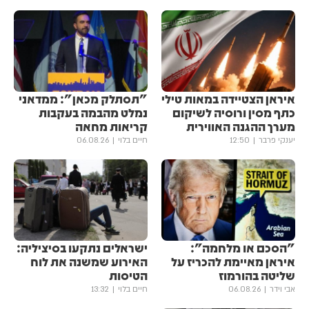
איראן הצטיידה במאות טילי
"תסתלק מכאן": ממדאני
כתף מסין ורוסיה לשיקום
נמלט מהבמה בעקבות
מערך ההגנה האווירית
קריאות מחאה
יענקי פרבר
12:50
חיים בלוי
06.08.26
"הסכם או מלחמה":
ישראלים נתקעו בסיציליה:
איראן מאיימת להכריז על
האירוע שמשנה את לוח
שליטה בהורמוז
הטיסות
אבי וידר
06.08.26
חיים בלוי
13:32