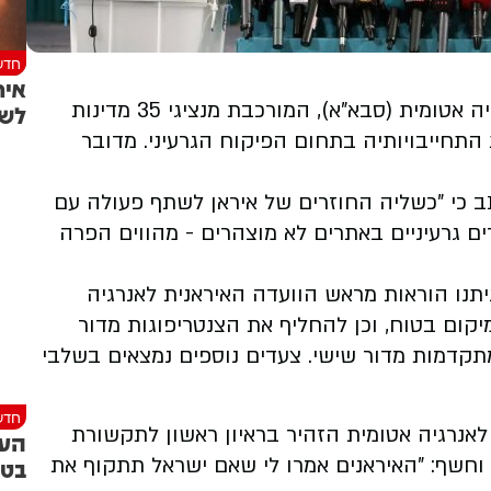
חדש
איר
מועצת הנגידים של הסוכנות הבינלאומית לאנרגיה אטומית (סבא"א), המורכבת מנציגי 35 מדינות
לשי
התחייבויותיה בתחום הפיקוח הגרעיני. מדובר
 כי "כשליה החוזרים של איראן לשתף פעולה עם
נוגע לחומרים גרעיניים באתרים לא מוצהרים - מהווים הפרה
יתנו הוראות מראש הוועדה האיראנית לאנרגיה
קום בטוח, וכן להחליף את הצנטריפוגות מדור
קדמות מדור שישי. צעדים נוספים נמצאים בשלבי
חדש
אנרגיה אטומית הזהיר בראיון ראשון לתקשורת
העק
ה באיראן וחשף: "האיראנים אמרו לי שאם ישראל תתקוף את
בטה