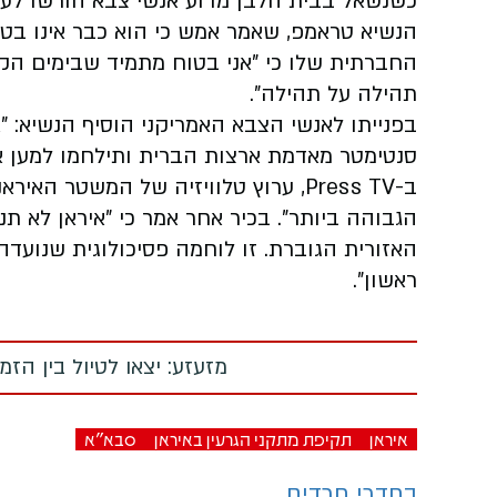
כשנשאל בבית הלבן מדוע אנשי צבא הורשו לעזו
הנשיא טראמפ, שאמר אמש כי הוא כבר אינו בט
החברתית שלו כי "אני בטוח מתמיד שבימים הקר
תהילה על תהילה".
בפנייתו לאנשי הצבא האמריקני הוסיף הנשיא: "
סנטימטר מאדמת ארצות הברית ותילחמו למען א
ב-Press TV, ערוץ טלוויזיה של המשטר ה
הגבוהה ביותר". בכיר אחר אמר כי "איראן לא ת
האזורית הגוברת. זו לוחמה פסיכולוגית שנועדה
ראשון".
מזעזע: יצאו לטיול בין הז
איראן
תקיפת מתקני הגרעין באיראן
סבא"א
בחדרי חרדים