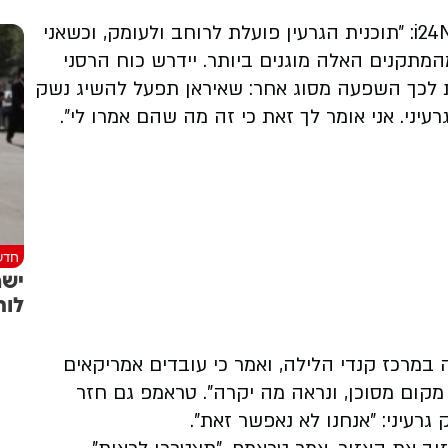
רפאל גרוסי אומר בראיון לעמיחי שטיין ב-i24NEWS: ״תוכנית הגרעין פועלת לרוחב ולעומק, וכשאני
מהמתקנים האלה מוגנים ביותר. יידרש כוח הרסני
 לכך השפעה מסוג אחר: שאיראן תפעל להשיג נשק
יני. אני אומר לך זאת כי זה מה שהם אמרו לי״.
חדש
ישר
לוח
במרכז קנדי ​​הלילה, ואמר כי עובדים אמריקאים
 מקום מסוכן, ונראה מה יקרה". טראמפ גם חזר
רעיני: "אנחנו לא נאפשר זאת".