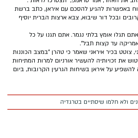
ב את האזור, אמר טראמפ, "תצטרכו לראות".
וח באפשרות להגיע להסכם עם איראן, כתב ברשת
ובים ובכל דור שיבוא, צבא ארצות הברית יוסיף
אתם תגלו אומץ בלתי נגמר. אתם תגנו על כל
מריקה עד קצות תבל".
איראני, צוטט בכיר איראני שאמר כי טהרן "במצב הכוננות
נטוש את זכויותיה להעשיר אורניום למרות המתיחות
 להשפיע על איראן בשיחות הגרעין הקרובות, ביום
מנים ולא חלמו שיסתיים בטרגדיה