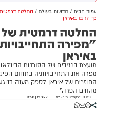
שדוד. צוותי מד"א העניקו להם
מכוון ברשתות החברתיות, כך
פול רפואי בזירה
עולה מניתוח חדש של
עמוד הבית
חדשות בעולם
החלטה דרמטית של
CyberWell, ארגון המנטר
כך הגיבו באיראן
אנטישמיות ברשת. הדו"ח מצא כי
פוסטים זהים ב-X שותפו
החלטה דרמטית של ס
בצרפתית, אנגלית וספרדית,
בטענה שיהודים הם שהציתו
"מפירה התחייבויות ג
במכוון את השריפות בצרפת,
ספרד ונורבגיה בטרה להרוויח
באיראן
פוליטית או כלכלית מהמצב.
מועצת הנגידים של הסוכנות הבינלאומ
מפרה את התחייבויותיה בתחום הפיקו
החוזרים של איראן לספק מענה בנוגע 
מהווים הפרה"
שלו שינברג
|
חדשות בעולם
12.06.25 | 11:50