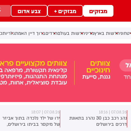
מבזקים
מבזקים +
צבע אדום
טחוני
חדשות בארץ
מדיני
חדשות בעולם
חרדים
ברוך דיין האמת
גלריות
כל
07.08.26 | 18:07
07.08.26 | 18:1
נהג רכב כבן 30 נהרג בתאונת
ידו של ילד נלכדה בתוך אביזר
רכים בירושלים
של מיקסר בביתו בירושלים,
לוחמי כבאות והצלה הוזעקו