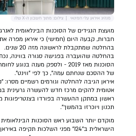
מנהיג איראן עלי חמינאי
צילום: מתוך חשבון ה-X שלו
חברות, קבעה היום (חמישי) כי איראן מפרה את 
בהחלטה שמתקבלת לראשונה מזה 20 שנים.
בהחלטה שהועברה בפגישה סגורה בווינה, נכתב
הסוכנות מאז 2019 - ולספק מענה ב
של ההסכם שנחתם עמה", כך לפי "ווינט".
איראן הגיבה להחלטה וגורמים רשמיים מסרו: "נ
אטומית להקים מרכז חדש להעשרה גרעינית במי
ראשון במתקן ההעשרה בפורדו בצנטריפוגות מת
תכנון ויוכרזו בהמשך".
מוקדם יותר השבוע ראש הסוכנות הבינלאומית ל
הישראלית ב"I24" מפני השלכות תקיפ