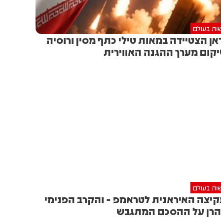
ות בעולם
אן הצטיידה במאות טילי כתף מסין ורוסיה
קום מערך ההגנה האווירית
ות בעולם
יצה האיראנית לטראמפ - והקרב הפנימי
רן על ההסכם המתגבש