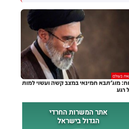
גולדברג פולין ז"ל שהתקיים
הותקפו על ידי טילים וכטב"מים
הבוקר בשכונת בקעה בירושלים
בזמן מעבר בהורמוז, שלושה
מהם במהלך השבוע
ות בעולם
וח: מוג'תבא חמינאי במצב קשה ועשוי למות
 רגע