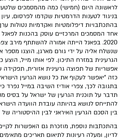
לראשונה היום (חמישי) כמה מהמסמכים שלטענת
בניגוד לטענות הדרמטיות שקדמו לפרסום, עיון
בהתכתבויות דיפלומטיות ואקדמיות נטולות ערך
אחד המסמכים המרכזיים עוסק בהכנות לפאנל א
2020. בפאנל הייתה אמורה להשתתף מירב צפ
שנשלח אליה על ידי גורם מארגן, הוצגו מספר א
הגרעינית במזרח התיכון. לפי אותו מייל, הוצע 
אפשריות של תפוצה גרעינית אזורית, תפקידה ש
כזה "יאפשר לעקוף את כל נושא הגרעין הישראל
בתגובה לכך, צפרי אודיז השיבה במייל נפרד 
תדבר על תוכנית הגרעין של ישראל על בסיס מקו
להתייחס לנושא בהיותה עובדת הוועדה הישראלי
בין הסכם הגרעין האיראני לבין ההיסטוריה של ת
בהתכתבות נוספת, מוזכרת גם האפשרות לקיים פ
לדיון, ומעלה רעיונות לתיאום תאריכים מתאימי