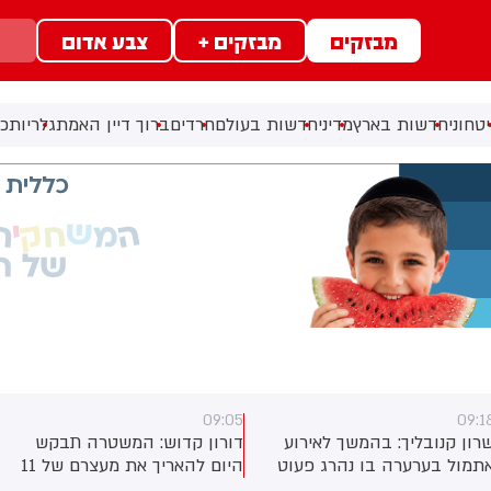
מבזקים
מבזקים +
צבע אדום
טחוני
חדשות בארץ
מדיני
חדשות בעולם
חרדים
ברוך דיין האמת
גלריות
כל
09:05
09:1
רון קנובליך: בהמשך לאירוע
דורון קדוש: המשטרה תבקש
תמול בערערה בו נהרג פעוט
היום להאריך את מעצרם של 11
בן 3: אביו של התינוק שנעצר
אזרחים ישראלים, שחצו אתמול