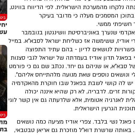
ה נלקחו מהמערכת הישראלית. לפי הדיווח בווינט,
 בתוכן המסמכים מעלה כי מדובר בעיקר
ביטח
יחי
 חשיפתי ממשי.
עשר
קדמי שנערך באוניברסיטת וושינגטון בנובמבר
רי אודיז, ששימשה אז כשליחת ישראל לסבא"א. במייל
פשרויות לנושאים לדיון - בהם עתיד התפוצה
כי בפאנל תדון אודיז בעמדתה של ישראל לגבי סצנות
ל סבא"א, או שניהם גם יחד. נכתב שם גם כי פורמט
י ונושאים נוספים שאת מנועה מלהתייחס אליהם".
כי יש לה קושי לשבת בפאנל שבו חוקרת מהאקדמיה
רות זרים. לדבריה, לא רק שהיא איננה יכולה
ת לאנרגיה אטומית, אלא שלדעתה גם אין קשר לוגי
וכנית הגרעין הישראלית.
ביטח
מתכ
אנל נשי בלבד. צפרי אודיז מציעה כמה נושאים
בתו
ם. באותה שרשרת דוא"ל מוזכרת גם אריאן טבטבאי,