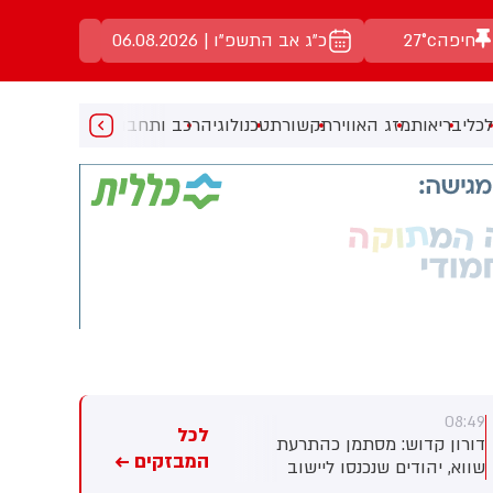
חיפה
27°c
כ"ג אב התשפ"ו | 06.08.2026
כלי
בריאות
מזג האוויר
תקשורת
טכנולוגיה
רכב ותחבורה
מעניין
מוזיקה
מ
08:43
08:49
לכל
דורון קדוש: מסתמן כהתרעת
דיווח: חשש לחדירת מחבלים
המבזקים ←
שווא, יהודים שנכנסו ליישוב
בתל ציון, כוכב יעקב