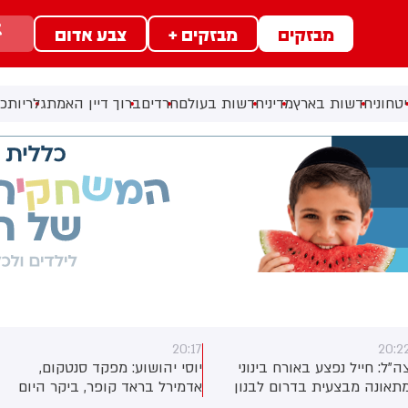
מבזקים
מבזקים +
צבע אדום
טחוני
חדשות בארץ
מדיני
חדשות בעולם
חרדים
ברוך דיין האמת
גלריות
כל
20:17
20:2
ה"ל: חייל נפצע באורח בינוני
יוסי יהושוע: מפקד סנטקום,
תאונה מבצעית בדרום לבנון
אדמירל בראד קופר, ביקר היום
בישראל לפגישות עם בכירי צה”ל