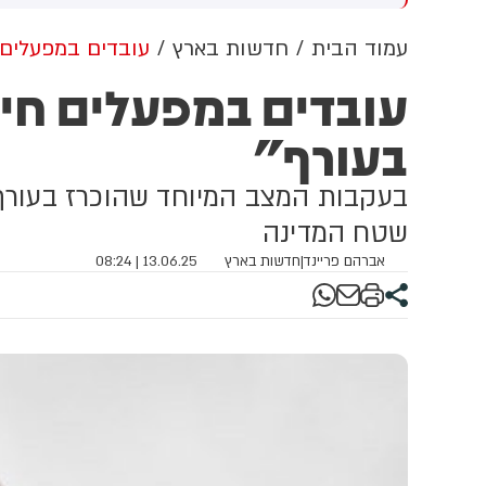
מירה שלו על 'רצח תינוקות
בנציבות סירבו לבקשה (13)
חביב' הייתה אומללה, אבל
עמוד הבית
חדשות בארץ
עובדים במפעלים 
א חזר בו - צריך פשרות
עובדים במפעלים חיו
וליטיקה
בעורף"
בעקבות המצב המיוחד שהוכרז בעורף,
שטח המדינה
אברהם פריינד
|
חדשות בארץ
13.06.25 | 08:24