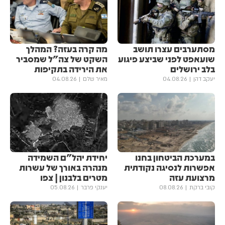
מסתערבים עצרו תושב
מה קרה בעזה? המהלך
שועאפט לפני שביצע פיגוע
השקט של צה"ל שמסביר
בלב ירושלים
את הירידה בתקיפות
יעקב דהן
04.08.26
מאיר שלם
04.08.26
במערכת הביטחון בחנו
יחידת יהל״ם השמידה
אפשרות לנסיגה נקודתית
מנהרה באורך של עשרות
מרצועת עזה
מטרים בלבנון | צפו
קובי ברקת
08.08.26
יענקי פרבר
05.08.26