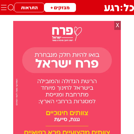
מבזקים +
התראות
X