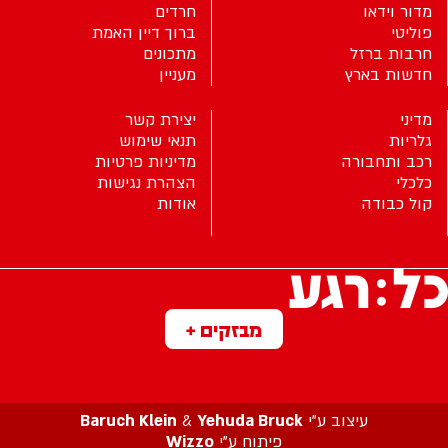
מדור וידאו
חרדים
פוליטי
ברוך דיין האמת
חרבות ברזל
מתכונים
חדשות בארץ
מעניין
מדיני
יצירת קשר
גלריות
תנאי שימוש
רכב ותחבורה
מדיניות פרטיות
כלכלי
הצהרת נגישות
קול כבודה
אודות
מבזקים +
עיצוב ע”י
Yehuda Bruck
&
Baruch Klein
פיתוח ע”י
Wizzo