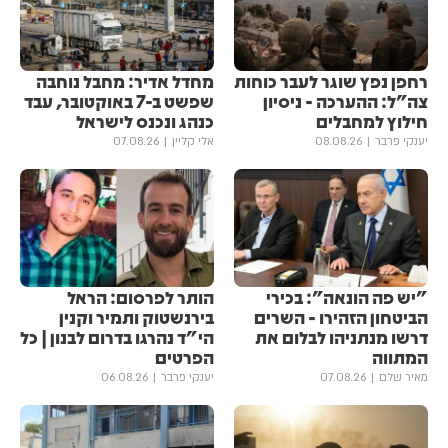
רחפן נפץ שוגר לעבר כוחות
מחדל אדיר: מחבל נוחבה
צה"ל: ההערכה - ניסיון
שפשט ב-7 באוקטובר, עבד
חילוץ למחבלים
כנהג ונכנס לישראל
יענקי פרבר
08.08.26
אלי קליין
07.08.26
"יש פה הונאה": בכירי
הותר לפרסום: הראל
הביטחון הזהירו - השרים
בירנשטוק ותמיר וקנין
דרשו מנתניהו לבלום את
הי"ד נהרגו בדרום לבנון | כל
המתווה
הפרטים
מאיר שלם
07.08.26
יענקי פרבר
06.08.26