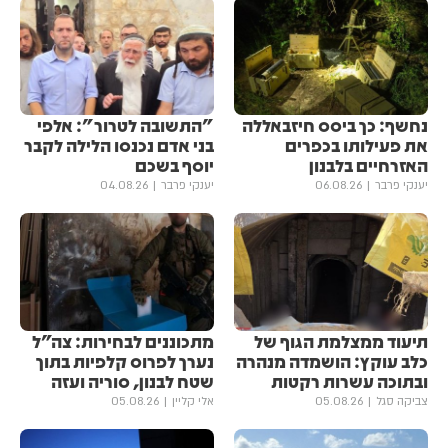
נחשף: כך ביסס חיזבאללה
"התשובה לטרור": אלפי
את פעילותו בכפרים
בני אדם נכנסו הלילה לקבר
האזרחיים בלבנון
יוסף בשכם
יענקי פרבר
06.08.26
יענקי פרבר
04.08.26
תיעוד ממצלמת הגוף של
מתכוננים לבחירות: צה״ל
כלב עוקץ: הושמדה מנהרה
נערך לפרוס קלפיות בתוך
ובתוכה עשרות רקטות
שטח לבנון, סוריה ועזה
צביקה סגל
05.08.26
אלי קליין
05.08.26