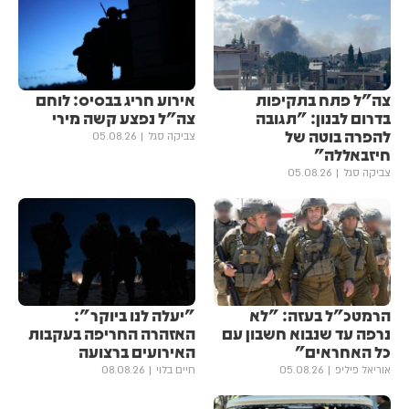
צה"ל פתח בתקיפות
אירוע חריג בבסיס: לוחם
בדרום לבנון: "תגובה
צה"ל נפצע קשה מירי
להפרה בוטה של
צביקה סגל
05.08.26
חיזבאללה"
צביקה סגל
05.08.26
הרמטכ"ל בעזה: "לא
"יעלה לנו ביוקר":
נרפה עד שנבוא חשבון עם
האזהרה החריפה בעקבות
כל האחראים"
האירועים ברצועה
אוריאל פיליפ
05.08.26
חיים בלוי
08.08.26