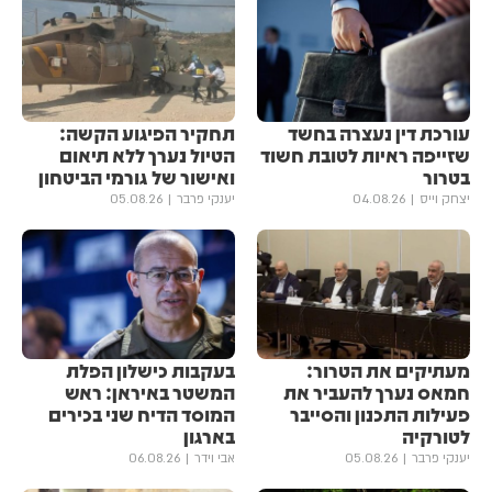
עורכת דין נעצרה בחשד
תחקיר הפיגוע הקשה:
שזייפה ראיות לטובת חשוד
הטיול נערך ללא תיאום
בטרור
ואישור של גורמי הביטחון
יצחק וייס
04.08.26
יענקי פרבר
05.08.26
מעתיקים את הטרור:
בעקבות כישלון הפלת
חמאס נערך להעביר את
המשטר באיראן: ראש
פעילות התכנון והסייבר
המוסד הדיח שני בכירים
לטורקיה
בארגון
יענקי פרבר
05.08.26
אבי וידר
06.08.26