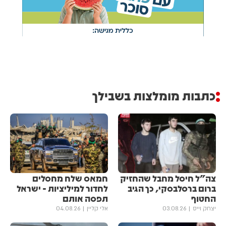
כתבות מומלצות בשבילך
צה"ל חיסל מחבל שהחזיק
חמאס שלח מחסלים
ברום ברסלבסקי, כך הגיב
לחדור למיליציות - ישראל
החטוף
תפסה אותם
יצחק וייס
03.08.26
אלי קליין
04.08.26