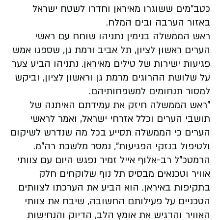
כטב"מים ששוגרו מאיראן וחדרו לשטח ישראל
באזור הערבה ובים המלח.
ראש הממשלה בנימין נתניהו שוחח עם ראשי
הערים ראשון לציון, תל אביב ורמת גן, שספגו אמש
פגיעות ישירות של טילים מאיראן. נתניהו הביע צער
על שלושת ההרוגים מרמת גן וראשון לציון, וביקש
למסור תנחומים למשפחותיהם.
"ראש הממשלה חיזק את עמידתם האיתנה של
תושבי הערים וכלל אזרחי ישראל, ואמר לראשי
הערים כי הממשלה תסייע בכל מה שנדרש לשיקום
ולטיפול בנזקי הפגיעות", נמסר מלשכת רה"מ.
הרמטכ״ל רב-אלוף אייל זמיר נפגש היום עם צוותי
אוויר וטכנאים מבסיס תל נוף שלוקחים חלק
בתקיפות באיראן. הוא הביע את הערכתו לצוותים
הטכניים על פעילותם החשובה, שיבח את צוותי
האוויר והדגיש את אומץ הלב, הדיוק והנחישות