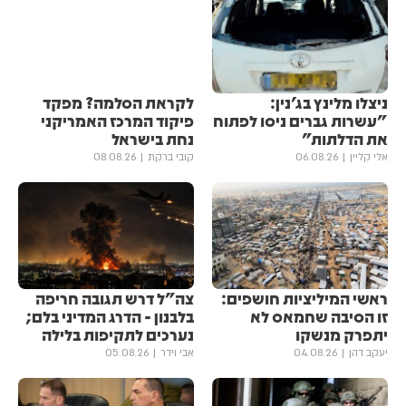
ניצלו מלינץ בג'נין:
לקראת הסלמה? מפקד
"עשרות גברים ניסו לפתוח
פיקוד המרכז האמריקני
את הדלתות"
נחת בישראל
אלי קליין
06.08.26
קובי ברקת
08.08.26
ראשי המיליציות חושפים:
צה"ל דרש תגובה חריפה
זו הסיבה שחמאס לא
בלבנון - הדרג המדיני בלם;
יתפרק מנשקו
נערכים לתקיפות בלילה
יעקב דהן
04.08.26
אבי וידר
05.08.26