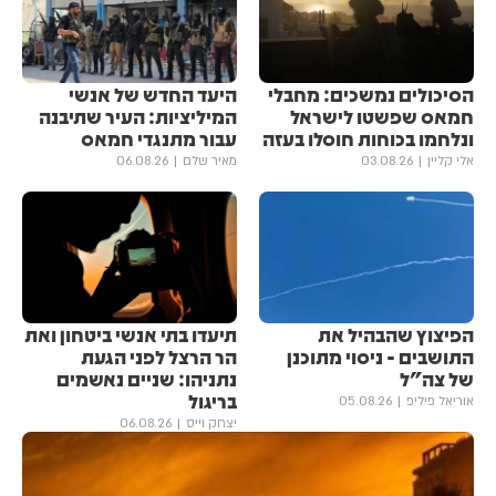
הסיכולים נמשכים: מחבלי
היעד החדש של אנשי
חמאס שפשטו לישראל
המיליציות: העיר שתיבנה
ונלחמו בכוחות חוסלו בעזה
עבור מתנגדי חמאס
אלי קליין
03.08.26
מאיר שלם
06.08.26
הפיצוץ שהבהיל את
תיעדו בתי אנשי ביטחון ואת
התושבים - ניסוי מתוכנן
הר הרצל לפני הגעת
של צה"ל
נתניהו: שניים נאשמים
בריגול
אוריאל פיליפ
05.08.26
יצחק וייס
06.08.26