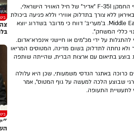
ישראל וארצות הברית ביצעו שינוי מסווג במטוסי החמקן F-35I "אדיר" של חיל האוויר הישראלי,
יראן ללא צורך בתדלוק אווירי וללא פגיעה ביכולת
ביטח
החמקנות של המטוסים, כך דווח באתר Middle East Eye. ב'מעריב' דווח כי מדובר בשדרוג יוצא
צה"
בלם
וי כללי המשחק".
תגלות על ידי מכ"מים או חיישני אינפרא־אדום.
ר ולא נחתה לתדלוק בשום מדינה, המטוסים המריאו
וג בוצע בתיאום עם ארצות הברית, שהייתה שותפה
ים כרוכה באתגר הנדסי משמעותי, שכן היא עלולה
ורגי שבוצע הלכה למעשה על גוף המטוס", אמר
ביטח
"יש
השר