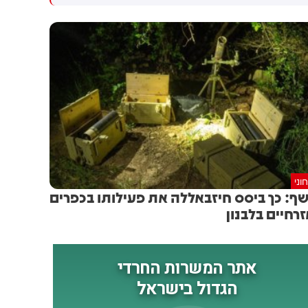
גולדברג פולין ז"ל שהתקיים
הותקפו על ידי טילים וכטב"מים
הבוקר בשכונת בקעה בירושלים
בזמן מעבר בהורמוז, שלושה
מהם במהלך השבוע
וני
ף: כך ביסס חיזבאללה את פעילותו בכפרים
רחיים בלבנון