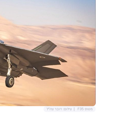
מטוס F35
צילום: דובר צה"ל