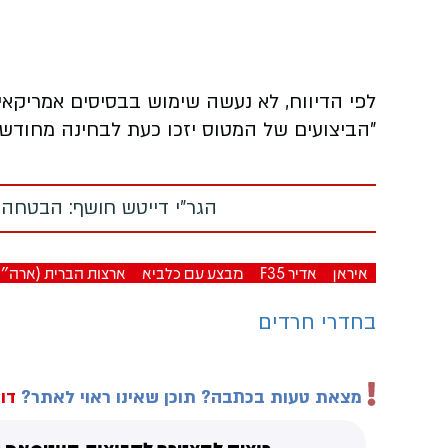
לפי הדיווח, לא נעשה שימוש בבסיסים אמריקאי
"הביצועים של המטוס יזכו כעת לבחינה מחודשת
הגר"י דייטש חושף: הבטחה
איראן
אדיר F35
מבצע עם כלביא
ארצות הברית (ארה"ב
בחדרי חרדים
מצאת טעות בכתבה? תוכן שאינו ראוי לאתר?
דוו