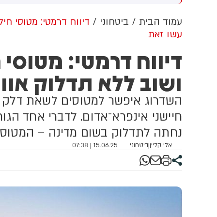
שדוד. צוותי מד"א העניקו להם
מכוון ברשתות החברתיות, כך
פול רפואי בזירה
עולה מניתוח חדש של
עמוד הבית
ביטחוני
דיווח דרמטי: מטוסי חיל
CyberWell, ארגון המנטר
עשו זאת
אנטישמיות ברשת. הדו"ח מצא כי
פוסטים זהים ב-X שותפו
דיווח דרמטי: מטוסי 
בצרפתית, אנגלית וספרדית,
בטענה שיהודים הם שהציתו
ושוב ללא תדלוק אווי
במכוון את השריפות בצרפת,
ספרד ונורבגיה בטרה להרוויח
השדרוג איפשר למטוסים לשאת דלק נו
פוליטית או כלכלית מהמצב.
חיישני אינפרא־אדום. לדברי אחד הגור
נחתה לתדלוק בשום מדינה – המטוסים
אלי קליין
|
ביטחוני
15.06.25 | 07:38