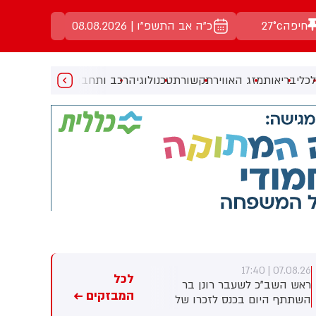
חיפה
27°c
כ"ה אב התשפ"ו | 08.08.2026
כלי
בריאות
מזג האוויר
תקשורת
טכנולוגיה
רכב ותחבורה
מעניין
מוזיקה
מ
07.08.26 | 17:23
07.08.26 | 17:40
לכל
ראש השב"כ לשעבר רונן בר
חברת הנפט הלאומית של אבו
המבזקים ←
השתתף היום בכנס לזכרו של
דאבי טוענת: מאז תחילת
החטוף שנרצח בשבי הרש
המלחמה - 15 מכלי השיט