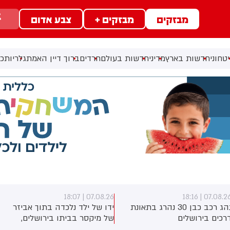
מבזקים
מבזקים +
צבע אדום
טחוני
חדשות בארץ
מדיני
חדשות בעולם
חרדים
ברוך דיין האמת
גלריות
כל
07.08.26 | 18:07
07.08.26 | 18:1
נהג רכב כבן 30 נהרג בתאונת
ידו של ילד נלכדה בתוך אביזר
רכים בירושלים
של מיקסר בביתו בירושלים,
לוחמי כבאות והצלה הוזעקו