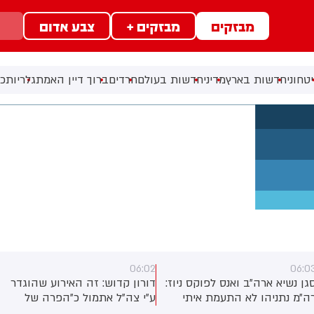
מבזקים
מבזקים +
צבע אדום
טחוני
חדשות בארץ
מדיני
חדשות בעולם
חרדים
ברוך דיין האמת
גלריות
כל
06:02
06:0
גן נשיא ארה״ב ואנס לפוקס ניוז:
דורון קדוש: זה האירוע שהוגדר
ה״מ נתניהו לא התעמת איתי
ע״י צה״ל אתמול כ״הפרה של
פגישה בבלייר האוס. ישראל
הפסקת האש״. ועם זאת, לפי