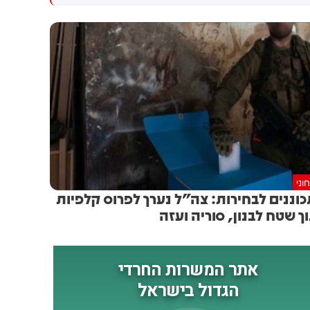
נפצעו עוד 4 לוחמי מילואים
בלבנון. 4 לוחמים נוספים נפצעו
באורח קשה: אתמול (ד')
קשה בתקרית
בסביבות השעה 12:00, כוח
צה"ל מצוות הקרב החטיבתי 55
פעלו במרחב הכפר מג׳דל זון
שבדרום לבנון לטיהור המרחב
והשמדת תשתיות טרור. במהלך
הפעילות, הכוח נכנס למבנה
במרחב. בעת כניסת הכוח למבנה
- התרחש פיצוץ, ככל הנראה של
מטען חבלה שהוטמן במקום.
כתוצאה מהפיצוץ, נפלו רס״ן
וני
(מיל׳) הראל בירנשטוק ז״ל ורס״ם
וננים לבחירות: צה״ל נערך לפרוס קלפיות
(מיל׳) תמיר וקנין ז״ל, ונפצעו
ך שטח לבנון, סוריה ועזה
ארבעה לוחמי צה"ל במילואים
באורח קשה. הלוחמים פונו
לקבלת טיפול רפואי
ומשפחותיהם עודכנו. לאחר
האירוע, חיל האוויר וכוחות
תותחנים תקפו מטרות במרחב.