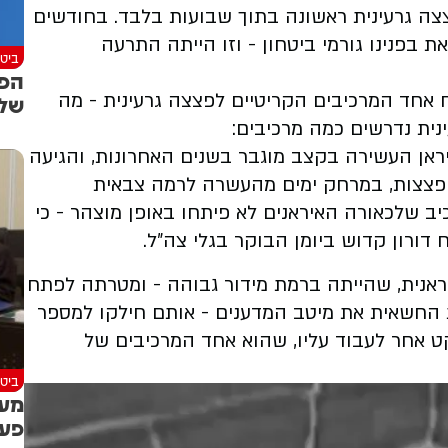
צצה גרעינית ראשונה בתוך שבועות בלבד. בחודשים
ת בפנינו גורמי ביטחון - וזו הייתה התרעה
ביטח
הפי
ח אחד המרכיבים הקריטיים לפצצה גרעינית - מה
של 
נית נדרשים כמה מרכיבים:
יראן העשירה בקצב מוגבר בשנים האחרונות, והגיעה
ד לרמה שהיא מחזיקה באורניום מועשר ל-15 פצצות, במרחק ימים מהעשרה לרמה צבאית
יב שלכאורה האיראנים לא פיתחו באופן מוצהר - כי
 דורון קדוש ביומן הבוקר בגלי צה״ל.
אנית, שהייתה ברמת מידור גבוהה - ומטרתה לפתח
ת החשאית את מיטב המדענים - אותם חילקו למספר
ט אחר לעבוד עליו, שהוא אחד המרכיבים של
ביטח
מעת
פעי