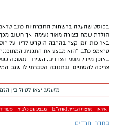
בפוסט שהעלה ברשתות החברתיות כתב טראמפ: 
הולדת שמח בצורה מאוד נעימה, אך חשוב מכך, 
באריכות. זמן קצר בהרבה הוקדש לדיון על רוסי
טראמפ כתב: "הוא מבצע את התכנית המתוכננת ל
באופן מיידי, משני הצדדים. השיחה נמשכה כשעה
צריכה להסתיים, ובתגובה הסברתי לו שגם המל
מזעזע: יצאו לטיול בין הז
איראן
ארצות הברית (ארה"ב)
מבצע עם כלביא
סעודיה
בחדרי חרדים