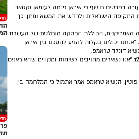
רה בפרטים חושף כי איראן פנתה לעומאן וקטאר
את התקיפה הישראלית ולחדש את המשא ומתן, כך
חדש
התק
המח
עה האמריקנית, הכוללת הפסקה מוחלטת של העשרת
אנחנו יכולים בקלות להגיע להסכם בין איראן
נשיא דונלד טראמפ.
בכיר בממשל האמריקני אמר בשבת ל-i24NEWS: "אנו נשארים מחויבים לשיחות ומקווים שהאיראנים
פוטין, הנשיא טראמפ אמר אתמול כי המלחמה בין
חדש
פרו
תקף