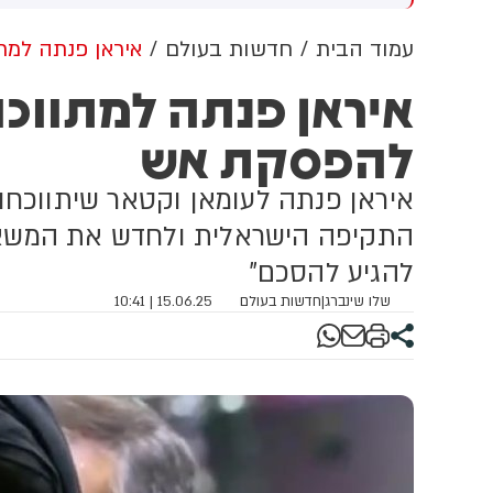
מציין בהודעתו שמדובר בהפרה
ה
של חזבאללה, לא מאשים את
ב
עמוד הבית
חדשות בעולם
איראן פנתה למת
חזבאללה בהפרת הפסקת האש
ל
איראן פנתה למתווכו
ולא מתחייב להגיב עליה. צה״ל
ה
אתמול הגדיר בהודעה רשמית
ב
להפסקת אש
את האירוע כ״הפרה בוטה של
ה
ארגון הטרור חזבאללה״
מ
ט
איראן פנתה לעומאן וקטאר שיתווכחו 
התקיפה הישראלית ולחדש את המשא ומ
להגיע להסכם"
שלו שינברג
|
חדשות בעולם
15.06.25 | 10:41