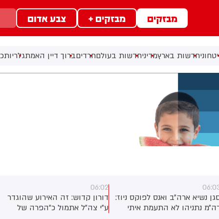
מבזקים
מבזקים +
צבע אדום
טחוני
חדשות בארץ
מדיני
חדשות בעולם
חרדים
ברוך דיין האמת
גלריות
כל
06:02
06:0
גן נשיא ארה״ב ואנס לפוקס ניוז:
דורון קדוש: זה האירוע שהוגדר
ה״מ נתניהו לא התעמת איתי
ע״י צה״ל אתמול כ״הפרה של
פגישה בבלייר האוס. ישראל
הפסקת האש״. ועם זאת, לפי