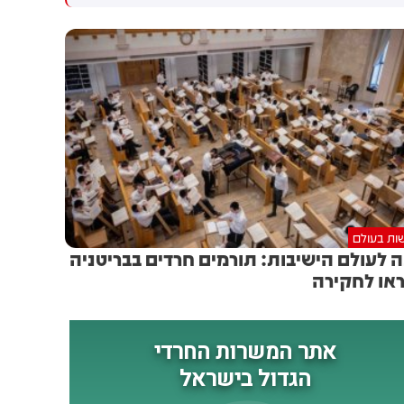
נפצעו עוד 4 לוחמי מילואים
בלבנון. 4 לוחמים נוספים נפצעו
באורח קשה: אתמול (ד')
קשה בתקרית
בסביבות השעה 12:00, כוח
צה"ל מצוות הקרב החטיבתי 55
פעלו במרחב הכפר מג׳דל זון
שבדרום לבנון לטיהור המרחב
והשמדת תשתיות טרור. במהלך
הפעילות, הכוח נכנס למבנה
במרחב. בעת כניסת הכוח למבנה
- התרחש פיצוץ, ככל הנראה של
מטען חבלה שהוטמן במקום.
כתוצאה מהפיצוץ, נפלו רס״ן
ות בעולם
(מיל׳) הראל בירנשטוק ז״ל ורס״ם
 לעולם הישיבות: תורמים חרדים בבריטניה
(מיל׳) תמיר וקנין ז״ל, ונפצעו
או לחקירה
ארבעה לוחמי צה"ל במילואים
באורח קשה. הלוחמים פונו
לקבלת טיפול רפואי
ומשפחותיהם עודכנו. לאחר
האירוע, חיל האוויר וכוחות
תותחנים תקפו מטרות במרחב.