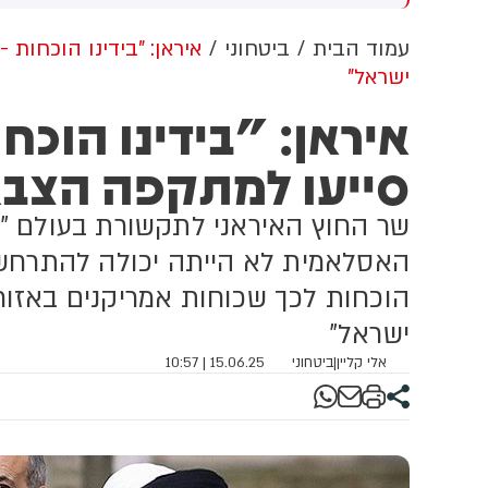
וון ברשתות החברתיות, כך
ל
לה מניתוח חדש של
עמוד הבית
ביטחוני
איראן: "בידינו הוכחות
CyberWell, ארגון המנטר
ישראל"
טישמיות ברשת. הדו"ח מצא כי
פוסטים זהים ב-X שותפו
איראן: "בידינו הוכח
רפתית, אנגלית וספרדית,
ענה שיהודים הם שהציתו
סייעו למתקפה הצבא
כוון את השריפות בצרפת,
רד ונורבגיה בטרה להרוויח
שר החוץ האיראני לתקשורת בעולם "
ליטית או כלכלית מהמצב.
האסלאמית לא הייתה יכולה להתרחש ל
הוכחות לכך שכוחות אמריקנים באזו
ישראל"
אלי קליין
|
ביטחוני
15.06.25 | 10:57