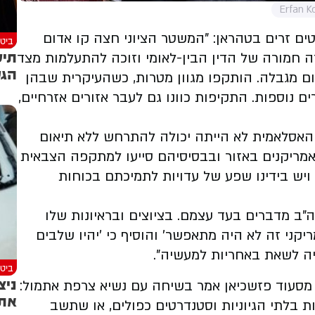
ים זרים בטהראן: "המשטר הציוני חצה קו אדום
ביטח
תיע
ה חמורה של הדין הבין-לאומי וזוכה להתעלמות מצד
הגע
ם מגבלה. הותקפו מגוון מטרות, כשהעיקרית שבהן
ם נוספות. התקיפות כוונו גם לעבר אזורים אזרחיים,
האסלאמית לא הייתה יכולה להתרחש ללא תיאום
 אמריקנים באזור ובבסיסיהם סייעו למתקפה הצבאית
ויש בידינו שפע של עדויות לתמיכתם בכוחות
ה"ב מדברים בעד עצמם. בציוצים ובראיונות שלו
יקני זה לא היה מתאפשר' והוסיף כי 'יהיו שלבים
יה לשאת באחריות למעשיה".
ביטח
ניצ
חדשות 12, כי נשיא איראן מסעוד פזשכיאן אמר בשיחה עם נשיא צרפת אתמול:
את 
 בלתי הגיוניות וסטנדרטים כפולים, או שתשב