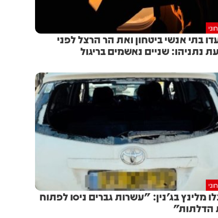
וני
דו בתי אנשי ביטחון ואת הר הרצל לפני
ת נתניהו: שניים נאשמים בריגול
וני
לו מלינץ בג'נין: "עשרות גברים ניסו לפתוח
הדלתות"