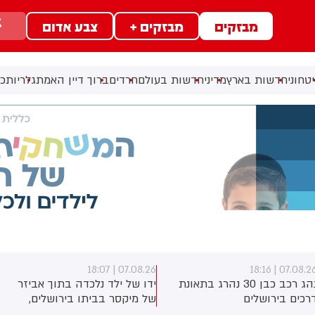
מבזקים
מבזקים +
צבע אדום
טחוני
חדשות בארץ
מדיני
חדשות בעולם
חרדים
ברוך דיין האמת
גלריות
כל
07.08.26 | 17:40
07.08.26 | 18:0
דו של ילד נלכדה בתוך אביזר
ראש השב"כ לשעבר רונן בר
ל מיקסר בביתו בירושלים,
השתתף היום בכנס לזכרו של
וחמי כבאות והצלה הוזעקו
החטוף שנרצח בשבי הרש