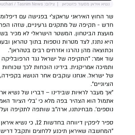
נשיא איראן מסעוד פזשכיאן
צילום: Erfan Kouchari / Tasnim News
שר החוץ האיראני עראקצ'י בפגישה עם דיפלומט
חדש - תקיפה של מתקנים גרעיניים, שזהו הפר
מועצת הביטחון. המשטר הישראלי לא מכיר בשו
היא נתנז, לצד מטרות נוספות בתוך טהראן ובערי
וכתוצאה מהן נהרגו אזרחים רבים בטהראן".
עוד אמר: "התקיפה של ישראל נגד הרפובליקה 
ותמיכה אמריקנית. בידינו הוכחות לכך שכוחות
של ישראל. אנחנו עוקבים אחר הנושא בקפידה, 
הציוניים".
"אך מעבר לראיות שבידינו – דבריו של נשיא אר
אתמול הוא הצהיר בפה מלא כי 'בלי הציוד האמר
נוספים'. מבחינתנו, ארה"ב שותפה לתקיפה ועל
ספיר ליפקין דיווחה ב
"המחשבה שאיראן תיכנע ללחצים ותקבל דרישות