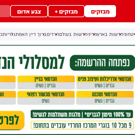
מבזקים
מבזקים +
צבע אדום
טחוני
חדשות בארץ
מדיני
חדשות בעולם
חרדים
ברוך דיין האמת
גלריות
כל