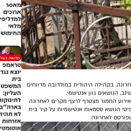
מאסר
ארוכים
למדליפי
מלאי
החימוש
חדשות בעול
טראמפ
יוצא נגד
בית
ונה, בקהילה היהודית במולדובה מדווחים
המשפט
העליון:
, הנושאים גוון אנטישמי.
לתינוקות
אירוע החמור מצטרף לרצף מקרים לאחרונה
בארה"ב
פיטי הנושא ססמאות אנטישמיות על קיר בית
לא תהיה
פורסם לאחרונה.
אזרחות
אוטומטי