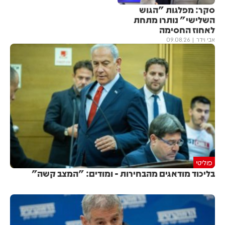
סקר: מפלגות "הגוש
השלישי" נותרו מתחת
לאחוז החסימה
אבי וידר
09.08.26
פוליטי
בליכוד מודאגים מהבחירות - ומודים: "המצב קשה"