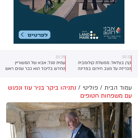
20:25
20:31
קרן בצלאל: ממשלת קולומביה
עמית סגל: אבא של המשוריין
ם
הכריזה על מצב חירום במדינה
החדש בליכוד הוא כבר שנים ראש
בעקבות רעש האדמה
הועדה המסדרת של ישראל ביתנו
מעניין מה פרט המידע הזה יעשה
לשריון של הבן ולתפקיד של האב
עמוד הבית
פוליטי
נתניהו ביקר בניר עוז ונפגש
עם משפחות חטופים