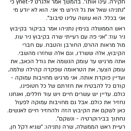
חקירה. עינו אותו". בהמשך אמר אלגרט ל-ynet כי
"נתניהו שאל את גל הירש מי אני. הוא לא יודע מי
אני בכלל. הוא עושה עלינו סיבוב".
ראש הממשלה בנימין נתניהו אמר בביקור בקיבוץ
ניר עוז: ״אני פה עם רעייתי שרה בקיבוץ ניר עוז,
מול מראות ההרס, החורבן והטבח. עם חברי
הקיבוץ, אלה ששרדו, וגם אלה שחזרו מהשבי.
אתה מרגיש עד עומק הנשמה את גודל הכאב, את
עומק הצער, את הטראומה שפקדה קהילה שלמה,
ועדיין פוקדת אותה. אני מרגיש מחויבות עמוקה -
קודם כל להבטיח את חזרתם של כל חטופינו,
כולם. עדיין יש עשרים חיים ויש עוד חללים, ואנחנו
נחזיר את כולם. אבל גם מחויבות עמוקה לפעול
כאן לשקם את הקיבוץ הזה ולהחזיר חיים לאנשים.
נחתוך בבירוקרטיה - ונשקם״.
רעיית ראש הממשלה, שרה נתניהו: ״שגיא דקל חן,