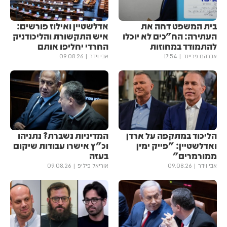
בית המשפט דחה את
אדלשטיין ואילוז פורשים:
העתירה: הח"כים לא יוכלו
איש התקשורת והליכודניק
להתמודד במחוזות
החרדי יחליפו אותם
אברהם פריינד
17:54
אבי וידר
09.08.26
הליכוד במתקפה על ארדן
המדיניות נשברת? נתניהו
ואדלשטיין: "פייק ימין
וכ"ץ אישרו עבודות שיקום
ממורמרים"
בעזה
אבי וידר
09.08.26
אוריאל פיליפ
09.08.26