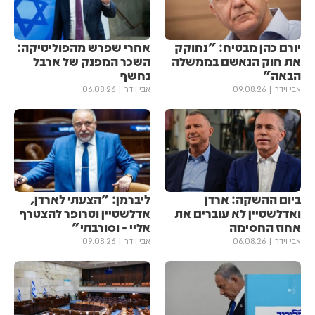
יורם כהן מבטיח: "נחוקק
אחרי שפרש מהפוליטיקה:
את חוק הנאשם בממשלה
השכר המפנק של ארבל
הבאה"
נחשף
אבי וידר
09.08.26
אבי וידר
06.08.26
ביום ההשקה: ארדן
ליברמן: "הצעתי לארדן,
ואדלשטיין לא עוברים את
אדלשטיין וטרופר להצטרף
אחוז החסימה
אליי - וסורבתי"
אבי וידר
06.08.26
אבי וידר
09.08.26