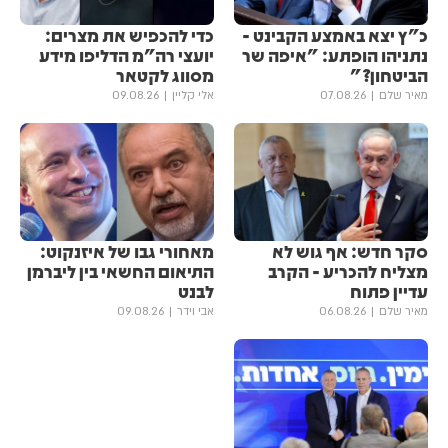
כ"ץ יצא באמצע הקבינט -
כדי להכפיש את מצרים:
נתניהו הופתע: "איפה שר
יועצי רה"מ הדליפו מידע
הביטחון?"
מסווג לקטאר
מאיר שלם
07.08.26
אלי קליין
09.08.26
סקר חדש: אף גוש לא
מאחורי גבו של איזנקוט:
מצליח להכריע - הקרב
התיאום החשאי בין ליברמן
עדיין פתוח
לבנט
מאיר שלם
06.08.26
אבי וידר
09.08.26