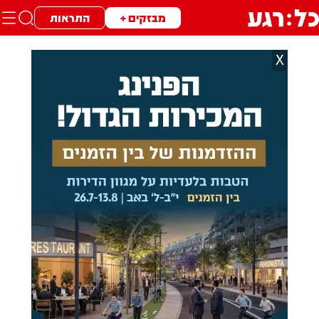
מבזקים +
התראות
X