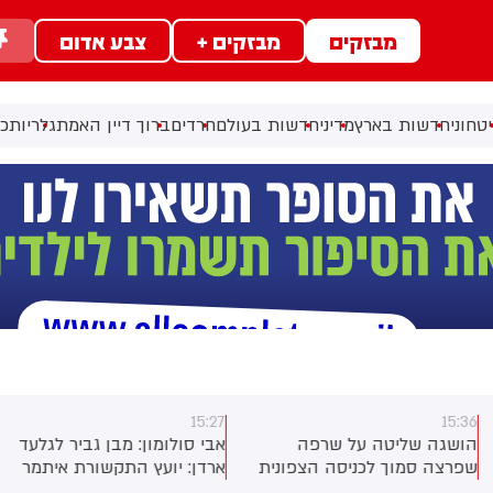
מבזקים
מבזקים +
צבע אדום
טחוני
חדשות בארץ
מדיני
חדשות בעולם
חרדים
ברוך דיין האמת
גלריות
כל
15:27
15:3
ושגה שליטה על שרפה
אבי סולומון: מבן גביר לגלעד
פרצה סמוך לכניסה הצפונית
ארדן: יועץ התקשורת איתמר
יישוב אפרת לצומת אל-חאדר.
ססובר מצטרף למפלגה החדשה.