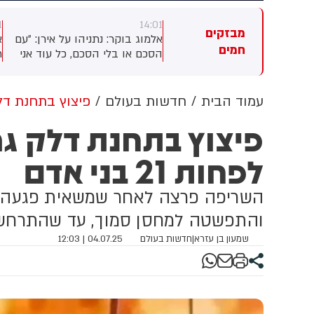
1
14:01
14:
מבזקים
ר רביד: בית החולים רמב"ם על
אלמוג בוקר: נתניהו על אירן: ״עם
א
חמים
ענות של משפחות החיילים
הסכם או בלי הסכם, כל עוד אני
ר
צועים: "בבית החולים ניתן
ראש ממשלה לאיראן לא יהיה
י
פול איכותי ומקצועי לכלל
נשק גרעיני. כי הקיום של המדינה
ח
טופלים, ובוודאי לחיילי צה"ל,
היקרה שלנו, המדינה של כולנו,
ט
עמוד הבית
חדשות בעולם
פיצוץ בתחנת דלק ג
 ידי צוות מקצועי ומיומן. אנו
הקיום של ישראל, אינו עומד
א
פיצוץ בתחנת דלק ג
ייחסים ברצינות מלאה לכל
למשא ומתן״.
מ
נה ומתחקרים לעומק פניות
ו
לפחות 21 בני אדם
וג זה. לאחר בירור האירוע, אנו
ב
חים טענות ליחס לא הולם
ו
טופל"
השריפה פרצה לאחר שמשאית פגעה בצ
והתפשטה למחסן סמוך, עד שהתרחש פ
שמעון בן עזרא
|
חדשות בעולם
04.07.25 | 12:03