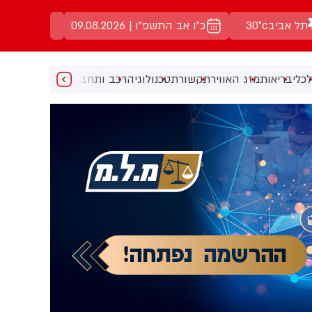
תל אביב
30°c
כ"ו אב התשפ"ו | 09.08.2026
כלי
בריאות
מזג האוויר
תקשורת
טכנולוגיה
רכב ותחבורה
מעניין
מוזיקה
מ