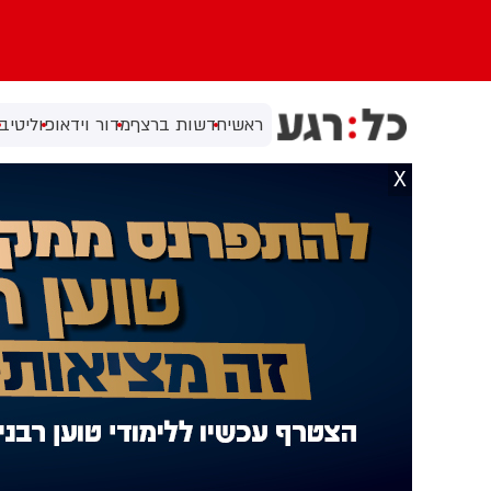
ראשי
חדשות ברצף
מדור וידאו
פוליטי
בי
X