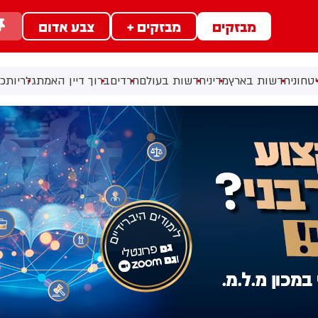
מבזקים
מבזקים +
צבע אדום
טחוני
חדשות בארץ
מדיני
חדשות בעולם
חרדים
ברוך דיין האמת
גלריות
כל