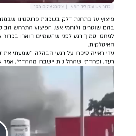
כדור אש ענק ליד רומא
צילום: צילום מסך
בהם שוטרים ולוחמי אש. הפיצוץ התרחש הבוק
למחסן סמוך רגע לפני שהשמיים הוארו בכדור 
האיטלקית.
עדי ראייה סיפרו על רגעי הבהלה. ״שמעתי את ז
רעד, ופחדתי שהחלונות יישברו מההדף״, אמר א