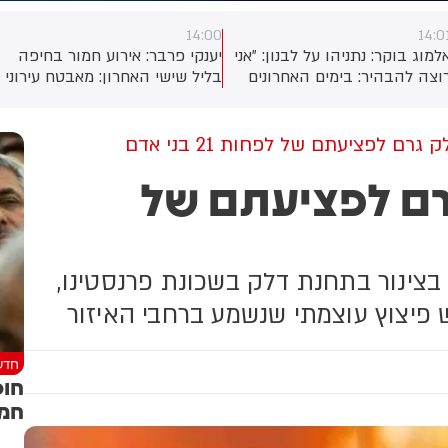
14:00
14:0
למוג בוקר: נתניהו על לבנון: ״אני
יענקי פרבר: אירוע חמור בחיפה
וצה להבהיר: בימים האחרונים
בליל שישי האחרון: מאבטח עירוני
שראל פעלה בעוצמה בלבנון,
נעל בכוונה תחילה שערים של
יסלה מחבלים, כולל ברכס עלי
פארק ציבורי כשבתוכו למעלה
אהר. אני לא יכול לפרט את זה.
מעשר משפחות וילדים קטנים,
רם לפציעתם של לפחות 21 בני אדם
נחנו בתוך פעילות חשובה
בהם תינוקת בת שבוע ימים.
רם לפציעתם של
אוד. אנחנו עובדים בשום שכל
המשפחות נותרו נצורות במקום
בתבונה. גם בנחישות וגם
במשך כשעה, עד שהמשטרה
תבונה עם צבא ההגנה לישראל
הוזעקה למקום וחילצה אותן
מחסלים איומים.
ינור בתחנת דלק בשכונת פרנסטינו,
יצוץ עוצמתי שנשמע ברחבי האיזור
חדש
חוס
חמי