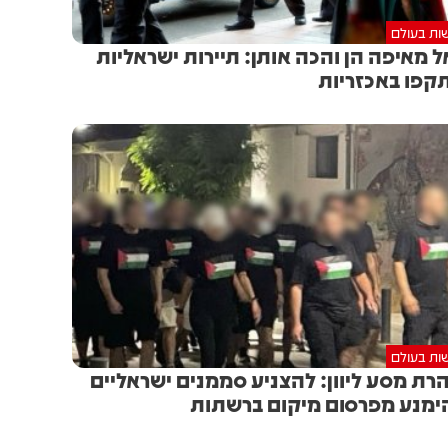
ות בעולם
 מאיפה הן והכה אותן: תיירות ישראליות
קפו באכזריות
ות בעולם
רת מסע ליוון: להצניע סממנים ישראליים
ימנע מפרסום מיקום ברשתות