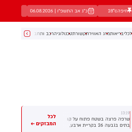
חיפה
28°c
כ"ג אב התשפ"ו | 06.08.2026
כלי
בריאות
מזג האוויר
תקשורת
טכנולוגיה
רכב ותחבורה
מעניין
מוזיקה
מ
13:19
13:19
לכל
שרפה פרצה בשטח פתוח על קו
העיתונאי יוסי קליין מ׳הארץ׳,
המבזקים ←
בתים בגבעה 26 בקריית ארבע,
הגיש תביעת לשון הרע נגד
סמוך לצומת העוקפים שבכביש
הליכוד ויאיר נתניהו. היום פורסם