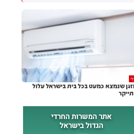
60. לוחמי אש פועלים
פסק הדין. התביעה נדחתה
בזירה להגנה על הגבעה שבה
והטילו על קליין לשלם לליכוד
מתגוררים תושבים. בעקבות
וליאיר נתניהו 15 אלף ש״ח
השרפה, ציר התנועה נחסם לשני
הוצאות
הכיוונים
י
גן שנמצא כמעט בכל בית בישראל עלול
ייקר