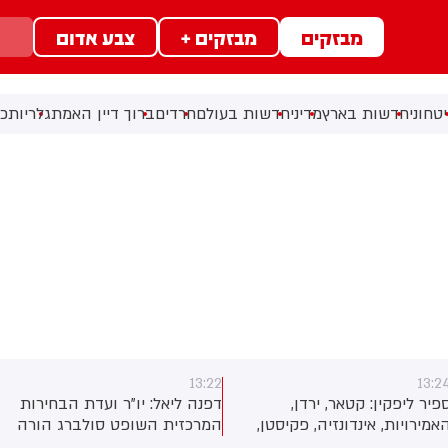
מבזקים
מבזקים +
צבע אדום
טחוני
חדשות בארץ
מדיני
חדשות בעולם
חרדים
ברוך דיין האמת
גלריות
כל
13:22
13:2
פיר ליפקין: קטאר, ירדן,
דפנה ליאל: יו"ר ועדת הבחירות
אמירויות, אינדונזיה, פקיסטן,
המרכזית השופט סולברג הורה
ורקיה, סעודיה ומצרים
ליו"ר מפלגת ישר איזנקוט להסיר