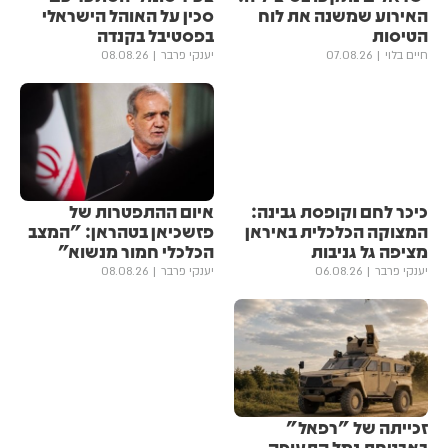
האירוע שמשנה את לוח
סכין על האוהל הישראלי
הטיסות
בפסטיבל בקנדה
חיים בלוי
07.08.26
יענקי פרבר
08.08.26
כיכר לחם וקופסת גבינה:
איום ההתפטרות של
המצוקה הכלכלית באיראן
פזשכיאן בטהראן: "המצב
מציפה גל גניבות
הכלכלי חמור מנשוא"
יענקי פרבר
06.08.26
יענקי פרבר
08.08.26
זכייתה של "רפאל"
באבטחת נמל התעופה