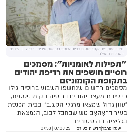
סידור מתקופת הקנטוניסטים בבית הכנסת בטומסק סיביר - רוסיה
צילום:
באדיבות המצלם
"תפילות לאומניות": מסמכים
רוסיים חושפים את רדיפת יהודים
בתקופת הקומוניזם
מסמכים חדשים שנחשפו השבוע ברוסיה גילו,
כי סיבת מעצר יהודים ברוסיה הקומוניסטית,
"עוון גדול שמצאו מרגלי הק.ג.ב". בבית הכנסת
בעיר דראָהאָבּיטש שבחבל לבוב, הנמצאת
בגליציה ההיסטורית
יענקי פרבר
|
חדשות בעולם
07.08.25 | 07:53