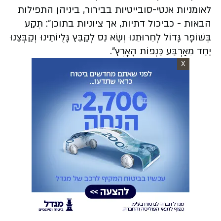
לאומניות אנטי-סובייטיות בבירור, ביניהן התפילות
הבאות - כביכול דתיות, אך ציוניות בתוכן": תְּקַע
בְּשׁוֹפָר גָּדוֹל לְחֵרוּתֵנוּ וְשָׂא נֵס לְקַבֵּץ גָּלֻיוֹתֵינוּ וְקַבְּצֵנוּ
יַחַד מֵאַרְבַּע כַּנְפוֹת הָאָרֶץ".
X