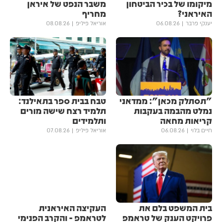
מיקומו של בכיר הביטחון
משבר הנפט של איראן
האיראני?
מחריף
יענקי פרבר
06.08.26
אוריאל פיליפ
08.08.26
"תסתלק מכאן": ממדאני
טבח בבית ספר בתאילנד:
נמלט מהבמה בעקבות
תלמיד רצח שישה מורים
קריאות מחאה
ותלמידים
חיים בלוי
06.08.26
אוריאל פיליפ
07.08.26
בית המשפט בלם את
העקיצה האיראנית
פרויקט הענק של טראמפ
לטראמפ - והקרב הפנימי