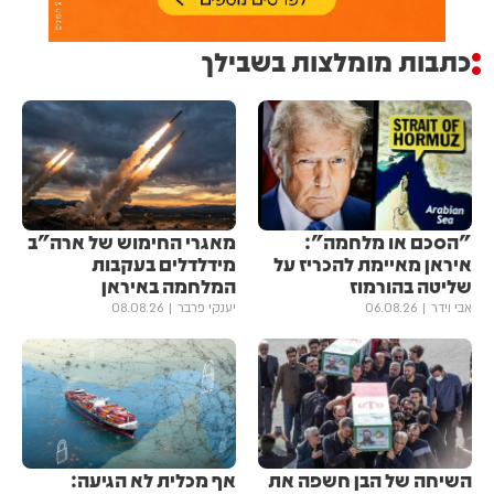
כתבות מומלצות בשבילך
"הסכם או מלחמה":
מאגרי החימוש של ארה"ב
איראן מאיימת להכריז על
מידלדלים בעקבות
שליטה בהורמוז
המלחמה באיראן
אבי וידר
06.08.26
יענקי פרבר
08.08.26
השיחה של הבן חשפה את
אף מכלית לא הגיעה: