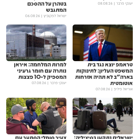
בטהרן על ההסכם
יענקי פרבר
08.08.26
המתגבש
ישראל לפקוביץ
06.08.26
טראמפ יוצא נגד בית
למרות המלחמה: איראן
המשפט העליון: לתינוקות
נותרה עם חומר גרעיני
בארה"ב לא תהיה אזרחות
המספיק ל-10 פצצות
אוטומטית
יענקי פרבר
07.08.26
אוריאל פיליפ
07.08.26
ישראלים נתקעו בסיציליה:
צעיר סומלי הסתער עם