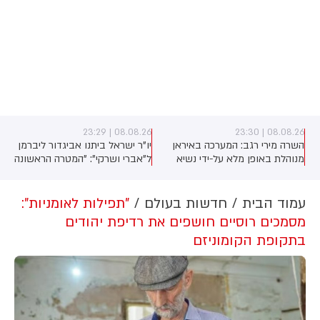
08.08.26 | 23:18
08.08.26 | 23:29
יו"ר ישראל ביתנו אביגדור ליברמן
קנדה: מצב חירום הוכרז
ל"אברי ושרקי": "המטרה הראשונה
בקולומביה הבריטית בעקבות
היא להחליף את הממשלה. לגבי
שרפת ענק בבולד ריינג'
ראשות הממשלה, אף אחד לא
יקריב ניצחון בבחירות על מזבח
עמוד הבית
חדשות בעולם
"תפילות לאומניות":
אמביציות אישיות. לא יהיו מאבקים
מסמכים רוסיים חושפים את רדיפת יהודים
ולא תככים. אנחנו אנשים אחראים"
בתקופת הקומוניזם