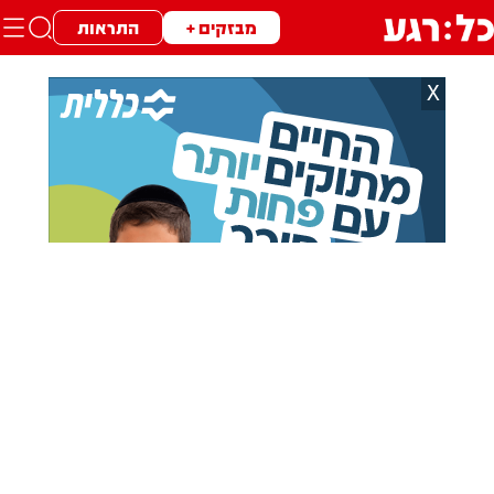
מבזקים +
התראות
X