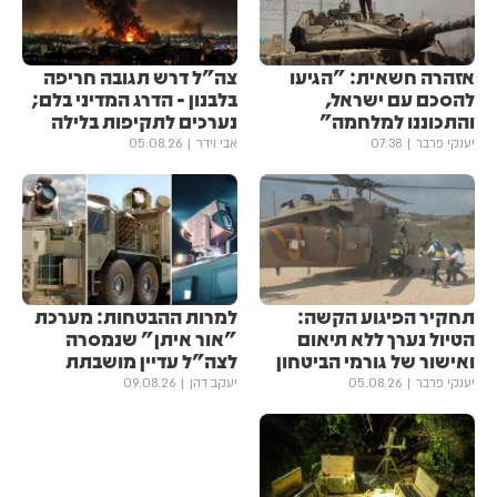
אזהרה חשאית: "הגיעו
צה"ל דרש תגובה חריפה
להסכם עם ישראל,
בלבנון - הדרג המדיני בלם;
והתכוננו למלחמה"
נערכים לתקיפות בלילה
יענקי פרבר
07:38
אבי וידר
05.08.26
תחקיר הפיגוע הקשה:
למרות ההבטחות: מערכת
הטיול נערך ללא תיאום
"אור איתן" שנמסרה
ואישור של גורמי הביטחון
לצה"ל עדיין מושבתת
יענקי פרבר
05.08.26
יעקב דהן
09.08.26