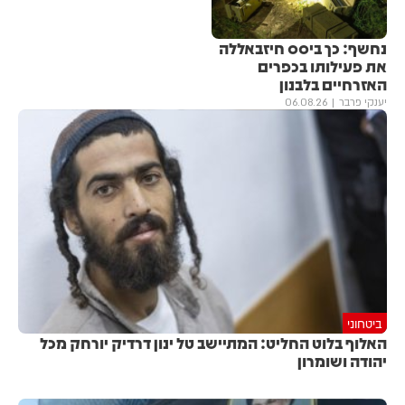
נחשף: כך ביסס חיזבאללה
את פעילותו בכפרים
האזרחיים בלבנון
יענקי פרבר
06.08.26
ביטחוני
האלוף בלוט החליט: המתיישב טל ינון דרדיק יורחק מכל
יהודה ושומרון