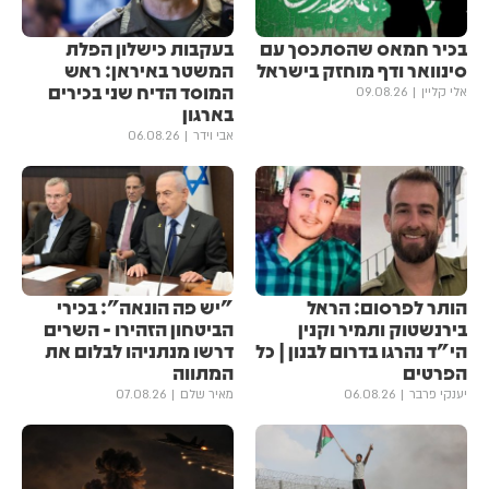
בכיר חמאס שהסתכסך עם
בעקבות כישלון הפלת
סינוואר ודף מוחזק בישראל
המשטר באיראן: ראש
המוסד הדיח שני בכירים
אלי קליין
09.08.26
בארגון
אבי וידר
06.08.26
הותר לפרסום: הראל
"יש פה הונאה": בכירי
בירנשטוק ותמיר וקנין
הביטחון הזהירו - השרים
הי"ד נהרגו בדרום לבנון | כל
דרשו מנתניהו לבלום את
הפרטים
המתווה
יענקי פרבר
06.08.26
מאיר שלם
07.08.26