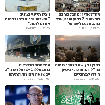
מחדל אדיר: מחבל נוחבה
ניצלו מלינץ בג'נין:
שפשט ב-7 באוקטובר, עבד
"עשרות גברים ניסו לפתוח
כנהג ונכנס לישראל
את הדלתות"
אלי קליין
07.08.26
אלי קליין
06.08.26
רחפן נפץ שוגר לעבר כוחות
המלחמה הכלכלית
צה"ל: ההערכה - ניסיון
בחזבאללה: ישראל וארה"ב
חילוץ למחבלים
ייבשו את מקורות המימון
יענקי פרבר
08.08.26
יענקי פרבר
09.08.26