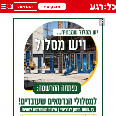
מבזקים +
התראות
X