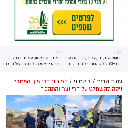
11:32
11:33
הנשיא הזקן בעולם נעלם. הנשיא
יו"ר הכנסת אמיר אוחנה בכנס
בן ה-93 של קמרון, פול בייה, עזב
פריימריז אמש על המצב של הליכוד
ד
את המדינה ב-7 ביוני לכאורה
וגוש נתניהו: ‏״אם הבחירות היו היום
לביקור פרטי קצר באירופה לפי
- המצב בעייתי, המצב קשה״
הדיווח, מאז, כמעט חודשיים הוא
עמוד הבית
ביטחוני
הפיגוע בבנימין: המחבל
לא חזר לקמרון ולא הופיע בפומבי.
ניסה להשתלט על הריינג'ר והתהפך
הרשויות ממלאות פיהן מים.