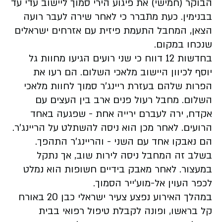
הבוקר (חמישי) את פיגוע הירי סמוך ליישוב עדי עד
בבנימין. כעת מתברר כי לאחר שירה לעבר רועה
הצאן, המחבל התעמת פיזית עם אזרחים ישראלים
שנכחו במקום.
בחדשות 12 דווח כי שני רועים הגיעו מחוות גל
יוסף לכיוון היישוב מלאכי השלום. הם רעו את
הפרות שלהם בעזרת ריינג'ר סמוך לחוות מלאכי
השלום. מחבל רעול פנים ארב בין העצים עם
אקדח, ירה לעברם ירייה אחת - שפגעה באחד
הרועים. לאחר מכן הוא ניסה להשתלט על הריינג'ר.
הם נאבקו אחד עם השני - והריינג'ר התהפך.
בשלב זה המחבל ניסה לירות שוב, אך נתקל
במעצור. לאחר מאבק בידיים חשופות הוא נמלט
לכפר העוין אל-מוע'ייר הסמוך.
במהלך האירוע נפצע צעיר ישראלי כבן 20 באורח
קל בראשו, ופונה לקבלת טיפול רפואי בבית