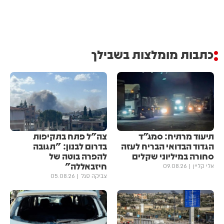
כתבות מומלצות בשבילך
תיעוד מרתיח: סמג״ד
צה"ל פתח בתקיפות
הגדוד הבדואי הבריח לעזה
בדרום לבנון: "תגובה
סחורה במיליוני שקלים
להפרה בוטה של
חיזבאללה"
אלי קליין
09.08.26
צביקה סגל
05.08.26