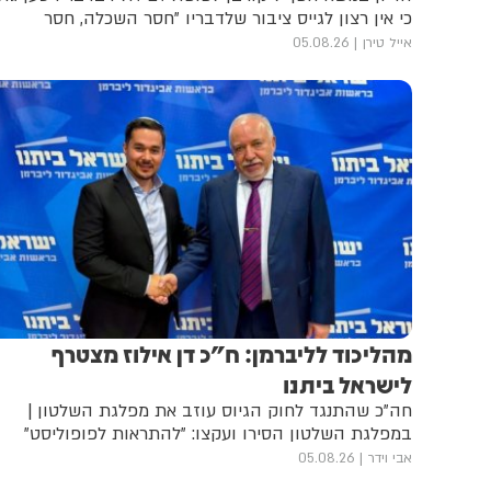
כי אין רצון לגייס ציבור שלדבריו "חסר השכלה, חסר
מוטיבציה וחסר יכולת פיזית". בהמשך הגיב גולן בחשבונו
אייל טירן
05.08.26
ברשת X וכתב: "גיוס לכולם. נקודה"
מהליכוד לליברמן: ח"כ דן אילוז מצטרף
לישראל ביתנו
חה"כ שהתנגד לחוק הגיוס עוזב את מפלגת השלטון |
במפלגת השלטון הסירו ועקצו: "להתראות לפופוליסט"
אבי וידר
05.08.26