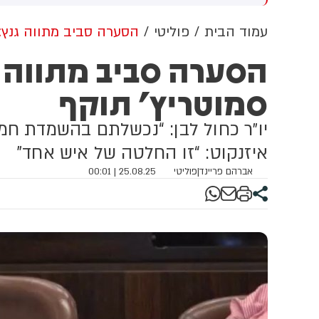
וון ברשתות החברתיות, כך
ל
לה מניתוח חדש של
עמוד הבית
פוליטי
הסערה סביב מתווה גנץ: 
CyberWell, ארגון המנטר
הסערה סביב מתווה גנ
טישמיות ברשת. הדו"ח מצא כי
פוסטים זהים ב-X שותפו
סמוטריץ’ תוקף
רפתית, אנגלית וספרדית,
ענה שיהודים הם שהציתו
כוון את השריפות בצרפת,
יו״ר כחול לבן: “נכשלתם בהשמדת ח
רד ונורבגיה בטרה להרוויח
ליטית או כלכלית מהמצב.
איזנקוט: “זו החלטה של איש אחד”
אברהם פריינד
|
פוליטי
25.08.25 | 00:01