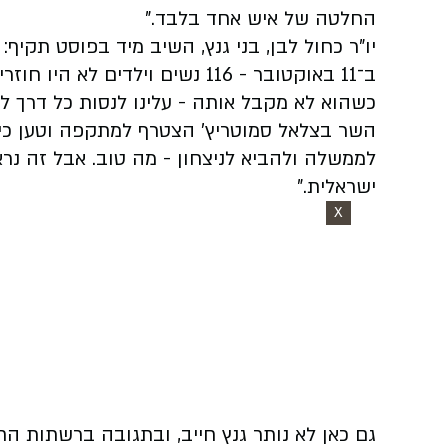
החלטה של איש אחד בלבד.”
יו”ר כחול לבן, בני גנץ, השיב מיד בפוסט תקיף:
ב־11 באוקטובר - 116 נשים וילדי
כשהוא לא מקבל אותה - עלינו לנסות כל דרך לה
השר בצלאל סמוטריץ’ הצטרף למתקפה וטען כי מ
לממשלה ולהביא לניצחון - מה טוב. אבל זה נרא
ישראלית.”
X
גם כאן לא נותר גנץ חייב, ובתגובה ברשתות הח