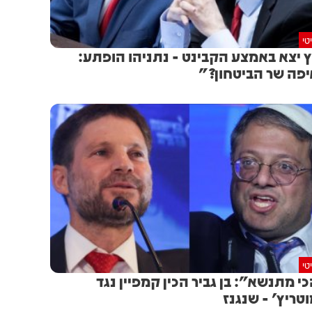
טי
 יצא באמצע הקבינט - נתניהו הופתע:
פה שר הביטחון?"
טי
י מתנשא": בן גביר הכין קמפיין נגד
טריץ' - שנגנז