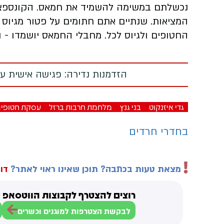
נכשלתם במשימה להשמיד את חמאס. הקונספצי
המציאות. שנתיים אתם חתומים על פטור מגיוס
החטופים ולגיוס לכל. מחבלי החמאס יושמדו - ו
הזדמנות נדירה: פגישה אישית עם
גדי איזנקוט
בני גנץ
מלחמת חרבות ברזל
עסקת חטופי
בחדרי חרדים
מצאת טעות בכתבה? תוכן שאינו ראוי לאתר?
דוו
רוצים להצטרף לקבוצות הווטסאפ ש
לבקשת הצטרפות למוגנים וכשרים