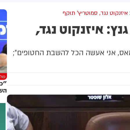
מקום וחילצו אותו ללא פגע
גולדברג פולין ז"ל שהתקיים
הבוקר בשכונת בקעה בירושלים
איזנקוט נגד, סמוטריץ’ תוקף
ץ: איזנקוט נגד,
מאס, אני אעשה הכל להשבת החטופים”;
פולי
"כב
השי