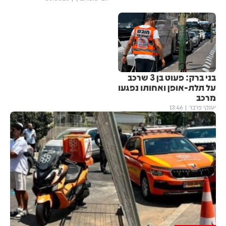
בני ברק: פעוט בן 3 שרכב
על תלת-אופן ואחותו נפגעו
מרכב
יענקי פרבר
13:46