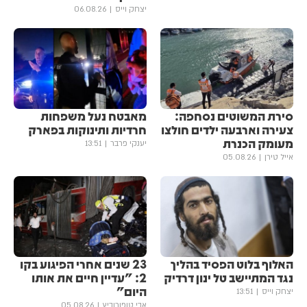
יצחק וייס
06.08.26
סירת המשוטים נסחפה:
מאבטח נעל משפחות
צעירה וארבעה ילדים חולצו
חרדיות ותינוקות בפארק
מעומק הכנרת
יענקי פרבר
13:51
אייל טירן
05.08.26
האלוף בלוט הפסיד בהליך
23 שנים אחרי הפיגוע בקו
נגד המתיישב טל ינון דרדיק
2: "עדיין חיים את אותו
היום"
יצחק וייס
13:51
אבי טופורוביץ
05.08.26