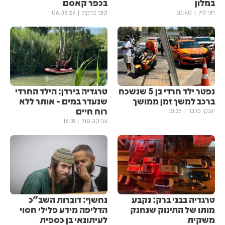
במלון
בכפר קאסם
חני לוין
10:40
קובי ברקת
06.08.26
נפטר ילד חרדי בן 5 שנשכח
טרגדיה בירדן: הילד החרדי
ברכב למשך זמן ממושך
שנעדר במים - אותר ללא
רוח חיים
יענקי פרבר
13:35
צביקה סגל
16:18
טרגדיה בבני ברק: נקבע
נחשף: דוברות השב"כ
מותו של התינוק שנחנק
הדליפה מידע פלילי חסוי
משקית
לעיתונאי בן כספית