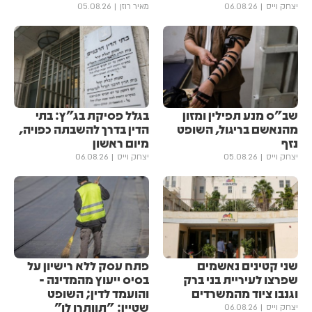
יצחק וייס
06.08.26
מאיר רוזן
05.08.26
שב"ס מנע תפילין ומזון
בגלל פסיקת בג"ץ: בתי
מהנאשם בריגול, השופט
הדין בדרך להשבתה כפויה,
נזף
מיום ראשון
יצחק וייס
05.08.26
יצחק וייס
06.08.26
שני קטינים נאשמים
פתח עסק ללא רישיון על
שפרצו לעיריית בני ברק
בסיס ייעוץ מהמדינה -
וגנבו ציוד מהמשרדים
והועמד לדין; השופט
שטיין: "תוותרו לו"
יצחק וייס
06.08.26