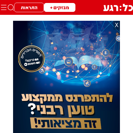
מבזקים +
התראות
X