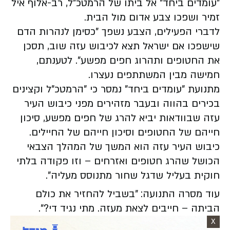
"עומדים ביחד" אל ביתו של הרמטכ"ל, רב-אלוף איל
זמיר ושפכו צבע אדום מול הבית.
לדברי הפעילים, הצבע נשפך "כסימן לנהרות הדם
שישפכו אם ישראל תצא לכיבוש עזה שוב, תסכן
את החטופים ותהרוג חפים מפשע". לטענתם,
חמישה מבין המשתתפים נעצרו.
מתנועת "עומדים ביחד" נמסר כי "הרמטכ"ל וקצינים
בכירים בהווה ובעבר מזהירים מפני כיבוש העיר
עזה שבוודאות יביא להרג של חפים מפשע, סיכון
חייהם של החטופים וסיכון חייהם של החיילים.
כיבוש העיר עזה הוא המשך של המהלך הצבאי
הכושל שהרג חטופים ואזרחים – וזו פקודה בלתי
חוקית בעליל שדגל שחור מתנוסס מעליה".
עוד מסרה התנועה: "בשביל להחזיר את כולם
הביתה – חייבים לצאת מעזה. מתי נגיד די?".
X