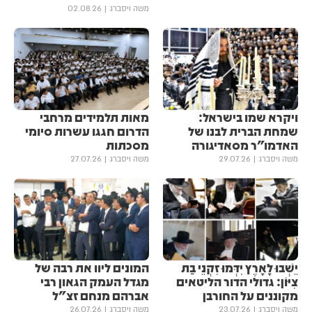
משה ויסברג
02.08.26
ויקרא שמו בישראל:
מאות תלמידים מרחבי
שמחת הברית לבנו של
הדרום חגגו עשרות סיומי
האדמו"ר מסאדיגורה
מסכתות
משה ויסברג
29.07.26
משה ויסברג
27.07.26
יֵשְׁבוּ לָאָרֶץ יִדְּמוּ זִקְנֵי בַת
המונים ליוו את רבה של
צִיּוֹן: גדולי הדור הליטאים
מגדל העמק הגאון רבי
מקוננים על החורבן
אברהם מנחם זצ"ל
משה ויסברג
23.07.26
משה ויסברג
26.07.26