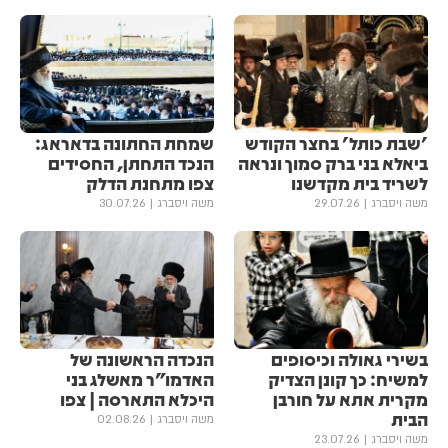
'שבת כותל' בחצר הקודש
שמחת החתונה בדאראג:
ביאלא בני ברק סמוך ונראה
הנכד התחתן, החסידים
לשריד בית מקדשנו
צפו מתחנת הדלק
משה ויסברג
29.07.26
משה ויסברג
30.07.26
בשירי גאולה וכיסופים
הנכדה הראשונה של
למשיח: כך קונן הצדיק
האדמו"ר מאשלג בני
מקרית אתא על חורבן
היכלא התארסה | צפו
הבית
משה ויסברג
02.08.26
משה ויסברג
23.07.26