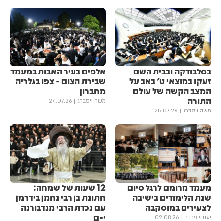
בסלבודקה ובבית השם
אלפים בעיר האבות במעמד
זעקו במוצאי ט' באב על
שבירת הצום - צפו בגלריה
המצב הקשה של עולם
מחברון
התורה
משה ויסברג
24.07.26
משה ויסברג
25.07.26
מעמד מרומם לרגל סיום
12 שעות של שמחה:
שנת הלימודים בישיבה
חתונת בן רבי נחמן בידרמן
לצעירים במוסקבה
עם נכדת הרבי מנדבורנה
י-ם
יענקי פרבר
02.08.26