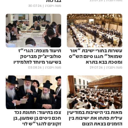
משה ויסברג
23.07.26
משה ויסברג
30.07.26
עשרות בחורי ישיבת "אור
תיעוד מצפת: הגרי"ז
שמואל" חגגו סיום הש"ס
סולובייצ'יק מבריסק
ומסכת בבא בתרא
בשיעור מיוחד לתלמידיו
משה ויסברג
29.07.26
משה ויסברג
03.08.26
מאות בני הישיבות במודיעין
צפו בתיעוד: חתונת נכד
עילית פתחו את ישיבות בין
חכם ניסים בן שמעון, בן
הזמנים בצאת הצום
זקונים להגר"ש לוי