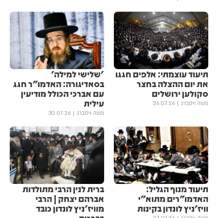
תיעוד עוצמתי: אלפים חגגו
'שלישי למילה'
את יום ההצלה בחצר
בסאדיגורה: האדמו"ר חגג
סקולען ירושלים
עם אברכי הכולל מודיעין
עילית
משה ויסברג
26.07.26
משה ויסברג
30.07.26
תיעוד מנוף הגליל:
ברית לנין הרבי מתולדות
האדמו"רים מתוא"י
אברהם יצחק | הרבי
וויז'ניץ לונדון בקינות
מוויז'ניץ לונדון כובד
בברכות