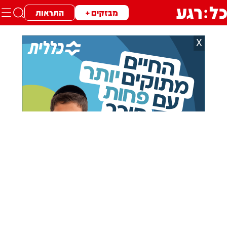
מבזקים +
התראות
X