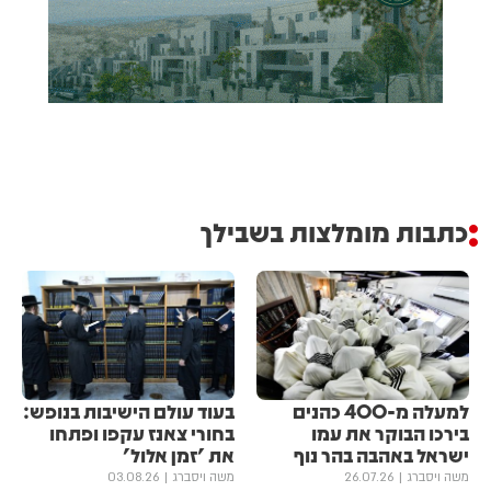
כתבות מומלצות בשבילך
למעלה מ-400 כהנים
בעוד עולם הישיבות בנופש:
בירכו הבוקר את עמו
בחורי צאנז עקפו ופתחו
ישראל באהבה בהר נוף
את 'זמן אלול'
משה ויסברג
26.07.26
משה ויסברג
03.08.26