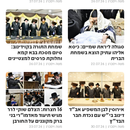
משה ויסברג
26.07.26
משה ויסברג
27.07.26
סגולה ליראת שמיים: כיסא
שמחת התורה בקוידינוב:
אליהו עתיק הוצא בשמחת
סיום מסכת בבא קמא
הברית
וחלוקת פרסים למצטיינים
משה ויסברג
22.07.26
משה ויסברג
26.07.26
אירוסין לבן המשפיע אב"ד
16 חצרות: הצלם שוקי לרר
דינוב בי"ש עם נכדת חבר
מגיש תיעוד מאדמו"רי בני
הבד"ץ
ברק מקוננים על החורבן
משה ויסברג
30.07.26
משה ויסברג
23.07.26