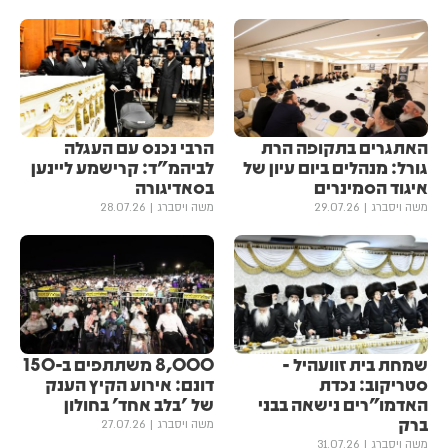
האתגרים בתקופה הרת
הרבי נכנס עם העגלה
גורל: מנהלים ביום עיון של
לביהמ"ד: קרישמע ליינען
איגוד הסמינרים
בסאדיגורה
משה ויסברג
29.07.26
משה ויסברג
28.07.26
שמחת בית זוועהיל -
8,000 משתתפים ב-150
סטריקוב: נכדת
דונם: אירוע הקיץ הענק
האדמו"רים נישאה בבני
של 'בלב אחד' בחולון
ברק
משה ויסברג
27.07.26
משה ויסברג
31.07.26