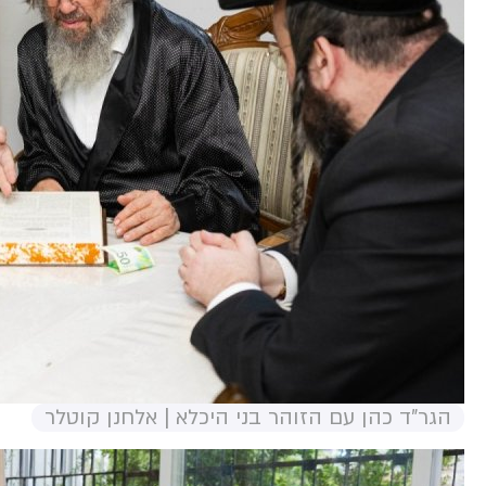
הגר"ד כהן עם הזוהר בני היכלא | אלחנן קוטלר