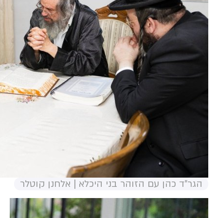
הגר"ד כהן עם הזוהר בני היכלא | אלחנן קוטלר