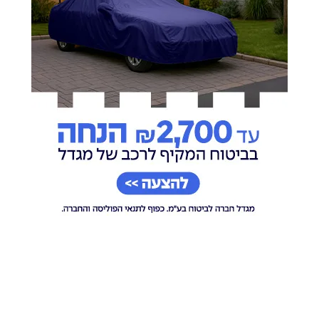
עמית שחרר למעצר בית
היעד החדש של אנשי
חייל שהיה במגע עם סוכן
המיליציות: העיר שתיבנה
איראני
עבור מתנגדי חמאס
מאיר רוזן
03.08.26
מאיר שלם
06.08.26
הותר לפרסום: הראל
תיעוד ממצלמת הגוף של
בירנשטוק ותמיר וקנין
כלב עוקץ: הושמדה מנהרה
הי"ד נהרגו בדרום לבנון | כל
ובתוכה עשרות רקטות
הפרטים
צביקה סגל
05.08.26
יענקי פרבר
06.08.26