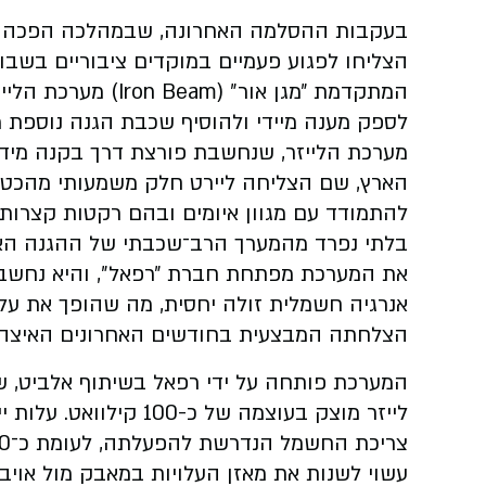
בעקבות ההסלמה האחרונה, שבמהלכה הפכה אי
הצליחו לפגוע פעמיים במוקדים ציבוריים בשבו
המתקדמת ״מגן אור״ 
לספק מענה מיידי ולהוסיף שכבת הגנה נוספת מו
מערכת הלייזר, שנחשבת פורצת דרך בקנה מידה
הארץ, שם הצליחה ליירט חלק משמעותי מהכטב״
להתמודד עם מגוון איומים ובהם רקטות קצרות ט
בלתי נפרד מהמערך הרב־שכבתי של ההגנה האוו
את המערכת מפתחת חברת ״רפאל״, והיא נחשבת
אנרגיה חשמלית זולה יחסית, מה שהופך את על
הצלחתה המבצעית בחודשים האחרונים האיצה א
המערכת פותחה על ידי רפאל בשיתוף אלביט, שא
לייזר מוצק בעוצמה של 
עשוי לשנות את מאזן העלויות במאבק מול אויב