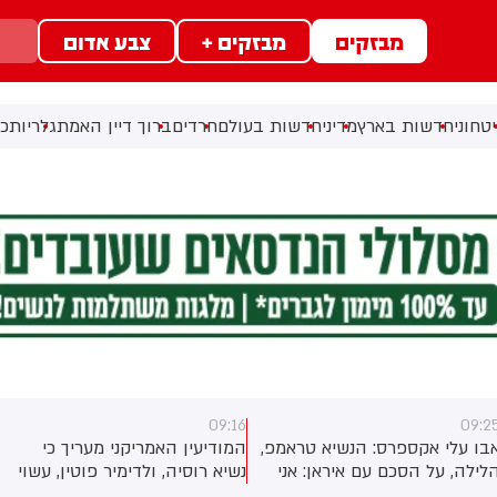
מבזקים
מבזקים +
צבע אדום
טחוני
חדשות בארץ
מדיני
חדשות בעולם
חרדים
ברוך דיין האמת
גלריות
כל
09:16
09:2
בו עלי אקספרס: הנשיא טראמפ,
המודיעין האמריקני מעריך כי
הלילה, על הסכם עם איראן: אני
נשיא רוסיה, ולדימיר פוטין, עשוי
ושב שהמלחמה תסתיים בקרוב
לנסות בשנים הקרובות לבחון