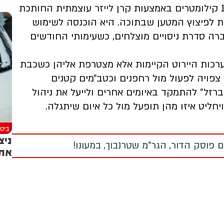
המערכת מסוגלת ליירט איומים בטווח של עד 10 קילומטרים באמצעות קרן לייזר עוצמתית החותכת
 לפיצוץ המטען שבתוכה. היא הוכנסה לשימוש
ה סדרת ניסויים מוצלחים, כשעימותי החודשים
ערכות היירוט הקיימות אלא מצטרפת אליהן כשכבת
 צפויה לפעול מול רחפנים וכטב״מים קטנים
רזל״ להתמקד באיומים אחרים ולייעל את ניהול
חליט איזו מהן תופעל מול כל איום שיתגלה.
ביטח
ניצ
 פוסק הדור, הגר"מ שטרנבוך, במעונו!
את 