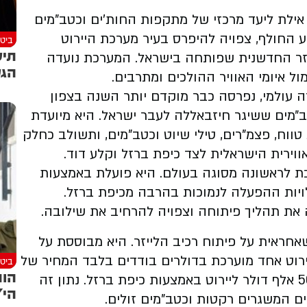
לת ליעד מרכזי של מתקפות החות’ים וכטב"מים
ע החולף, צפויה להיפרס בעיר מערכת היירוט
ביטח
תיע
(Iron Beam) מערכת הלייזר החדשנית שפותחה בישראל. המערכת נועדה
הגע
ל איומי האוויר ההולכים ומתרבים.
 עולמי, נפרסה כבר מוקדם יותר השנה בצפון
מים ששיגר חיזבאללה לעבר ישראל. היא מיועדת
ווח, פצמ”רים, טילי שיוט וכטב”מים, ותשולב כחלק
ירית הישראלית לצד כיפת ברזל וקלע דוד.
 לראשונה מסוגה בעולם. היא פועלת באמצעות
ויות ההפעלה לנמוכות בהרבה מכיפת ברזל.
ת תהליך פיתוחה וצפויה להרחיב את שילובה.
חראית על פיתוח רכיב הלייזר. היא מבוססת על
כ-100 קילוואט. עלות יירוט אחד מוערכת בדולרים בודדים בלבד המחיר של
ביטח
הות
צריכת החשמל הנדרשת להפעלתה, לעומת כ־50 אלף דולר ליירוט באמצעות כיפת ברזל. נתון זה
הי"
ים המשגרים רקטות וכטב”מים זולים.