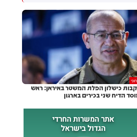
לנשיאות ב 2028 עיתונאית: יש
פתאום. ש״ס תקבל בבחירות
דיווח שלפיו אמרת לתורמים
הקרובות בין 10 ל-12 בוודאות.
שהם צריכים לדאוג לכך שג'יי. די.
ואנס ייבחר. האם זו התמיכה
הרשמית שלך במועמדותו?
טראמפ: לא. אני חושב שהוא
נהדר, אבל זה מוקדם מדי מכדי
לחשוב על זה אפילו.
וני
בות כישלון הפלת המשטר באיראן: ראש
סד הדיח שני בכירים בארגון