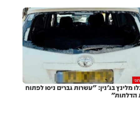
וני
לו מלינץ בג'נין: "עשרות גברים ניסו לפתוח
הדלתות"