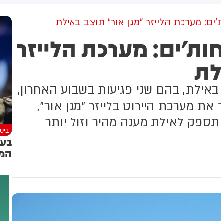
אוד. אני לא חושב שהם יכולים
את נחישות נאט"ו באמצעות
להמשיך עוד הרבה זמן. אני
תקיפה נגד אחת ממדינות
ם: מערכת הלייזר "מגן אור" תוצב באילת
עורב במשא ומתן עם איראן.
הברית. לפי ההערכות,
ת'ים: מערכת הלייזר
אנחנו מתקדמים היטב. ייתכן
התרחישים האפשריים נעים
יושג הסכם בקרוב.
ממתקפת סייבר ועד לחדירה
לת
קרקעית מצומצמת - כך דווח
בוול סטריט ג'ורנל
באילת, בהם שני פגיעות בשבוע האחרון,
ת מערכת היירוט בלייזר ״מגן אור״,
ספק לאילת מענה מהיר וזול יותר
ביטח
בעק
המו