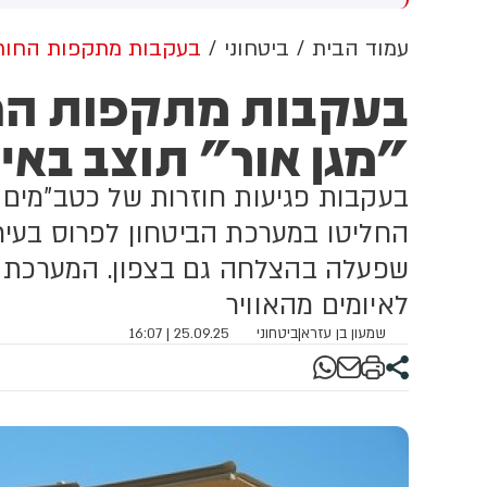
מרכב בכביש 4 סמוך למחלף
טיפול רפואי ופינו אותו לבית
מ
בעה. צוותי מד"א העניקו לו
החולים הלל יפה בעיר עם חבלת
עמוד הבית
ביטחוני
בעקבות מתקפות החות'י
פול רפואי ופינו אותו לבית
ראש
מ
בעקבות מתקפות החו
ולים שיבא תל השומר עם
לה רב-מערכתית
ש
"מגן אור" תוצב באי
בעקבות פגיעות חוזרות של כטב"מים 
החליטו במערכת הביטחון לפרוס בעיר א
שפעלה בהצלחה גם בצפון. המערכת ת
לאיומים מהאוויר
שמעון בן עזרא
|
ביטחוני
25.09.25 | 16:07